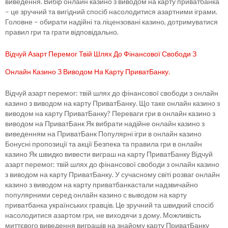
виведення. Вибір онлайн казино з виводом на карту приватбанка
– це зручний та вигідний спосіб насолодитися азартними іграми.
Головне – обирати надійні та ліцензовані казино, дотримуватися
правил гри та грати відповідально.
Відчуй Азарт Перемог Твій Шлях До Фінансової Свободи З
Онлайн Казино З Виводом На Карту ПриватБанку.
Відчуй азарт перемог: твій шлях до фінансової свободи з онлайн
казино з виводом на карту ПриватБанку. Що таке онлайн казино з
виводом на карту ПриватБанку? Переваги гри в онлайн казино з
виводом на ПриватБанк Як вибрати надійне онлайн казино з
виведенням на ПриватБанк Популярні ігри в онлайн казино
Бонусні пропозиції та акції Безпека та правила гри в онлайн
казино Як швидко вивести виграш на карту ПриватБанку Відчуй
азарт перемог: твій шлях до фінансової свободи з онлайн казино
з виводом на карту ПриватБанку. У сучасному світі розваг онлайн
казино з виводом на карту приватбанкастали надзвичайно
популярними серед онлайн казино с выводом на карту
приватбанка українських гравців. Це зручний та швидкий спосіб
насолодитися азартом гри, не виходячи з дому. Можливість
миттєвого виведення виграшів на знайому карту ПриватБанку