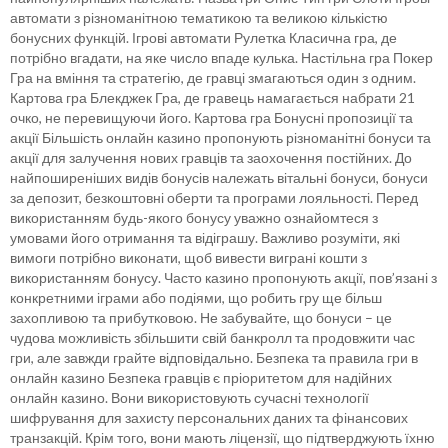
автомати з різноманітною тематикою та великою кількістю
бонусних функцій. Ігрові автомати Рулетка Класична гра, де
потрібно вгадати, на яке число впаде кулька. Настільна гра Покер
Гра на вміння та стратегію, де гравці змагаються один з одним.
Картова гра Блекджек Гра, де гравець намагається набрати 21
очко, не перевищуючи його. Картова гра Бонусні пропозиції та
акції Більшість онлайн казино пропонують різноманітні бонуси та
акції для залучення нових гравців та заохочення постійних. До
найпоширеніших видів бонусів належать вітальні бонуси, бонуси
за депозит, безкоштовні оберти та програми лояльності. Перед
використанням будь-якого бонусу уважно ознайомтеся з
умовами його отримання та відіграшу. Важливо розуміти, які
вимоги потрібно виконати, щоб вивести виграні кошти з
використанням бонусу. Часто казино пропонують акції, пов’язані з
конкретними іграми або подіями, що робить гру ще більш
захопливою та прибутковою. Не забувайте, що бонуси – це
чудова можливість збільшити свій банкролл та продовжити час
гри, але завжди грайте відповідально. Безпека та правила гри в
онлайн казино Безпека гравців є пріоритетом для надійних
онлайн казино. Вони використовують сучасні технології
шифрування для захисту персональних даних та фінансових
транзакцій. Крім того, вони мають ліцензії, що підтверджують їхню