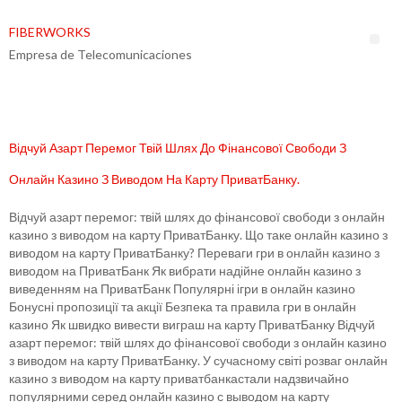
FIBERWORKS
Empresa de Telecomunicaciones
CATEGORÍA:
POST
Відчуй Азарт Перемог Твій Шлях До Фінансової Свободи З
Онлайн Казино З Виводом На Карту ПриватБанку.
Відчуй азарт перемог: твій шлях до фінансової свободи з онлайн
казино з виводом на карту ПриватБанку. Що таке онлайн казино з
виводом на карту ПриватБанку? Переваги гри в онлайн казино з
виводом на ПриватБанк Як вибрати надійне онлайн казино з
виведенням на ПриватБанк Популярні ігри в онлайн казино
Бонусні пропозиції та акції Безпека та правила гри в онлайн
казино Як швидко вивести виграш на карту ПриватБанку Відчуй
азарт перемог: твій шлях до фінансової свободи з онлайн казино
з виводом на карту ПриватБанку. У сучасному світі розваг онлайн
казино з виводом на карту приватбанкастали надзвичайно
популярними серед онлайн казино с выводом на карту