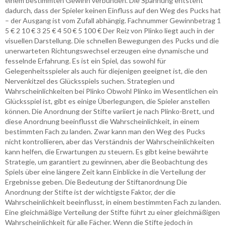
einem bestimmten Gewinn verbunden. Die Spannung entsteht
dadurch, dass der Spieler keinen Einfluss auf den Weg des Pucks hat
– der Ausgang ist vom Zufall abhängig. Fachnummer Gewinnbetrag 1
5 € 2 10 € 3 25 € 4 50 € 5 100 € Der Reiz von Plinko liegt auch in der
visuellen Darstellung. Die schnellen Bewegungen des Pucks und die
unerwarteten Richtungswechsel erzeugen eine dynamische und
fesselnde Erfahrung. Es ist ein Spiel, das sowohl für
Gelegenheitsspieler als auch für diejenigen geeignet ist, die den
Nervenkitzel des Glücksspiels suchen. Strategien und
Wahrscheinlichkeiten bei Plinko Obwohl Plinko im Wesentlichen ein
Glücksspiel ist, gibt es einige Überlegungen, die Spieler anstellen
können. Die Anordnung der Stifte variiert je nach Plinko-Brett, und
diese Anordnung beeinflusst die Wahrscheinlichkeit, in einem
bestimmten Fach zu landen. Zwar kann man den Weg des Pucks
nicht kontrollieren, aber das Verständnis der Wahrscheinlichkeiten
kann helfen, die Erwartungen zu steuern. Es gibt keine bewährte
Strategie, um garantiert zu gewinnen, aber die Beobachtung des
Spiels über eine längere Zeit kann Einblicke in die Verteilung der
Ergebnisse geben. Die Bedeutung der Stiftanordnung Die
Anordnung der Stifte ist der wichtigste Faktor, der die
Wahrscheinlichkeit beeinflusst, in einem bestimmten Fach zu landen.
Eine gleichmäßige Verteilung der Stifte führt zu einer gleichmäßigen
Wahrscheinlichkeit für alle Fächer. Wenn die Stifte jedoch in