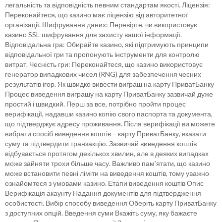
легальність та відповідність певним стандартам якості. Ліцензія:
Переконайтеся, що казино має ліцензію від авторитетної
організації. Шифрування даних: Перевірте, чи використовує
казино SSL-шифрування для захисту вашої інформації.
Відповідальна гра: Обирайте казино, які підтримують принципи
відповідальної гри та пропонують інструменти для контролю
витрат. Чесність гри: Переконайтеся, що казино використовує
генератор випадкових чисел (RNG) для забезпечення чесних
результатів ігор. Як швидко вивести виграш на карту ПриватБанку
Процес виведення виграшу на карту ПриватБанку зазвичай дуже
простий і швидкий. Перш за все, потрібно пройти процес
верифікації, надавши казино копію свого паспорта та документа,
що підтверджує адресу проживання. Після верифікації ви можете
вибрати спосіб виведення коштів – карту ПриватБанку, вказати
суму та підтвердити транзакцію. Зазвичай виведення коштів
відбувається протягом декількох хвилин, але в деяких випадках
може зайняти трохи більше часу. Важливо пам’ятати, що казино
може встановити певні ліміти на виведення коштів, тому уважно
ознайомтеся з умовами казино. Етапи виведення коштів Опис
Верифікація акаунту Надання документів для підтвердження
особистості. Вибір способу виведення Оберіть карту ПриватБанку
з доступних опцій. Введення суми Вкажіть суму, яку бажаєте