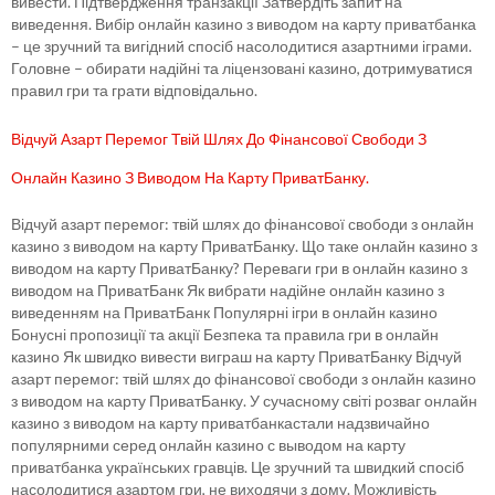
вивести. Підтвердження транзакції Затвердіть запит на
виведення. Вибір онлайн казино з виводом на карту приватбанка
– це зручний та вигідний спосіб насолодитися азартними іграми.
Головне – обирати надійні та ліцензовані казино, дотримуватися
правил гри та грати відповідально.
Відчуй Азарт Перемог Твій Шлях До Фінансової Свободи З
Онлайн Казино З Виводом На Карту ПриватБанку.
Відчуй азарт перемог: твій шлях до фінансової свободи з онлайн
казино з виводом на карту ПриватБанку. Що таке онлайн казино з
виводом на карту ПриватБанку? Переваги гри в онлайн казино з
виводом на ПриватБанк Як вибрати надійне онлайн казино з
виведенням на ПриватБанк Популярні ігри в онлайн казино
Бонусні пропозиції та акції Безпека та правила гри в онлайн
казино Як швидко вивести виграш на карту ПриватБанку Відчуй
азарт перемог: твій шлях до фінансової свободи з онлайн казино
з виводом на карту ПриватБанку. У сучасному світі розваг онлайн
казино з виводом на карту приватбанкастали надзвичайно
популярними серед онлайн казино с выводом на карту
приватбанка українських гравців. Це зручний та швидкий спосіб
насолодитися азартом гри, не виходячи з дому. Можливість