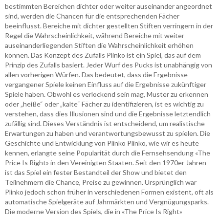
bestimmten Bereichen dichter oder weiter auseinander angeordnet
sind, werden die Chancen für die entsprechenden Fächer
beeinflusst. Bereiche mit dichter gestellten Stiften verringern in der
Regel die Wahrscheinlichkeit, während Bereiche mit weiter
auseinanderliegenden Stiften die Wahrscheinlichkeit erhöhen
können. Das Konzept des Zufalls Plinko ist ein Spiel, das auf dem
Prinzip des Zufalls basiert. Jeder Wurf des Pucks ist unabhängig von
allen vorherigen Würfen. Das bedeutet, dass die Ergebnisse
vergangener Spiele keinen Einfluss auf die Ergebnisse zukünftiger
Spiele haben. Obwohl es verlockend sein mag, Muster zu erkennen
oder „heiße“ oder „kalte“ Fächer zu identifizieren, ist es wichtig zu
verstehen, dass dies Illusionen sind und die Ergebnisse letztendlich
zufällig sind. Dieses Verständnis ist entscheidend, um realistische
Erwartungen zu haben und verantwortungsbewusst zu spielen. Die
Geschichte und Entwicklung von Plinko Plinko, wie wir es heute
kennen, erlangte seine Popularität durch die Fernsehsendung «The
Price Is Right» in den Vereinigten Staaten. Seit den 1970er Jahren
ist das Spiel ein fester Bestandteil der Show und bietet den
Teilnehmern die Chance, Preise zu gewinnen. Ursprünglich war
Plinko jedoch schon früher in verschiedenen Formen existent, oft als
automatische Spielgeräte auf Jahrmärkten und Vergnügungsparks.
Die moderne Version des Spiels, die in «The Price Is Right»