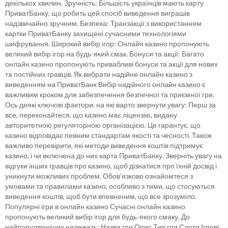
декількох хвилин. Зручність: Більшість українців мають карту
ПриватБанку, що робить цей спосіб виведення виграшів
надзвичайно зручним. Безпека: Транзакції з використанням
картки ПриватБанку захищені сучасними технологіями
шифрування. Широкий вибір ігор: Онлайн казино пропонують
великий вибір ігор на будь-який смак. Бонуси та акції: Багато
онлайн казино пропонують привабливі бонуси та акції для нових
та постійних гравців. Як вибрати надійне онлайн казино з
виведенням на ПриватБанк Вибір надійного онлайн казино є
важливим кроком для забезпечення безпечної та приємної гри.
Ось деякі ключові фактори, на які варто звернути увагу: Перш за
все, переконайтеся, що казино має ліцензію, видану
авторитетною регуляторною організацією. Це гарантує, що
казино відповідає певним стандартам якості та чесності. Також
важливо перевірити, які методи виведення коштів підтримує
казино, і чи включена до них карта ПриватБанку. Зверніть увагу на
відгуки інших гравців про казино, щоб дізнатися про їхній досвід і
уникнути можливих проблем. Обов’язково ознайомтеся з
умовами та правилами казино, особливо з тими, що стосуються
виведення коштів, щоб бути впевненим, що все зрозуміло.
Популярні ігри в онлайн казино Сучасні онлайн казино
пропонують великий вибір ігор для будь-якого смаку. До
найпопулярніших належать: Назва гри Опис Тип гри Слоти Ігрові