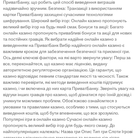
ПриватБанку, що робить цей спосіб виведення виграшів
надзвичайно зручним. Безпека: Транзакції з використанням
картки ПриватБанку захищені сучасними технологіями
шифрування. Широкий вибір ігор: Онлайн казино пропонують
великий вибір ігор на будь-який смак. Бонуси та акції: Багато
онлайн казино пропонують привабливі бонуси та акції для нових
та постійних гравців. Як вибрати надійне онлайн казино з
виведенням на ПриватБанк Вибір надійного онлайн казино є
важливим кроком для забезпечення безпечної та приємної гри.
Ось деякі ключові фактори, на які варто звернути увагу: Перш за
все, переконайтеся, що казино має ліцензію, видану
авторитетною регуляторною організацією. Це гарантує, що
казино відповідає певним стандартам якості та чесності. Також
важливо перевірити, які методи виведення коштів підтримує
казино, і чи включена до них карта ПриватБанку. Зверніть увагу на
відгуки інших гравців про казино, щоб дізнатися про їхній досвід і
уникнути можливих проблем. Обов’язково ознайомтеся з
умовами та правилами казино, особливо з тими, що стосуються
виведення коштів, щоб бути впевненим, що все зрозуміло.
Популярні ігри в онлайн казино Сучасні онлайн казино
пропонують великий вибір ігор для будь-якого смаку. До
найпопулярніших належать: Назва гри Опис Тип гри Слоти Ігрові
автомати з різноманітною тематикою та великою кількістю