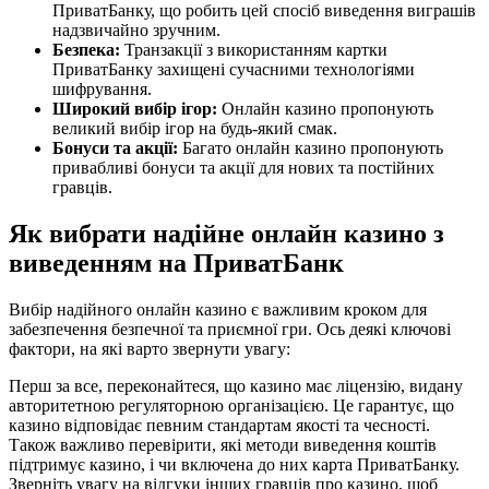
ПриватБанку, що робить цей спосіб виведення виграшів
надзвичайно зручним.
Безпека:
Транзакції з використанням картки
ПриватБанку захищені сучасними технологіями
шифрування.
Широкий вибір ігор:
Онлайн казино пропонують
великий вибір ігор на будь-який смак.
Бонуси та акції:
Багато онлайн казино пропонують
привабливі бонуси та акції для нових та постійних
гравців.
Як вибрати надійне онлайн казино з
виведенням на ПриватБанк
Вибір надійного онлайн казино є важливим кроком для
забезпечення безпечної та приємної гри. Ось деякі ключові
фактори, на які варто звернути увагу:
Перш за все, переконайтеся, що казино має ліцензію, видану
авторитетною регуляторною організацією. Це гарантує, що
казино відповідає певним стандартам якості та чесності.
Також важливо перевірити, які методи виведення коштів
підтримує казино, і чи включена до них карта ПриватБанку.
Зверніть увагу на відгуки інших гравців про казино, щоб