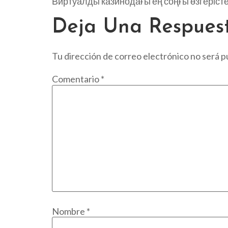
Виртуалды казинодағы ең соңғы өзгерістер
Deja Una Respues
Tu dirección de correo electrónico no será p
Comentario
*
Nombre
*