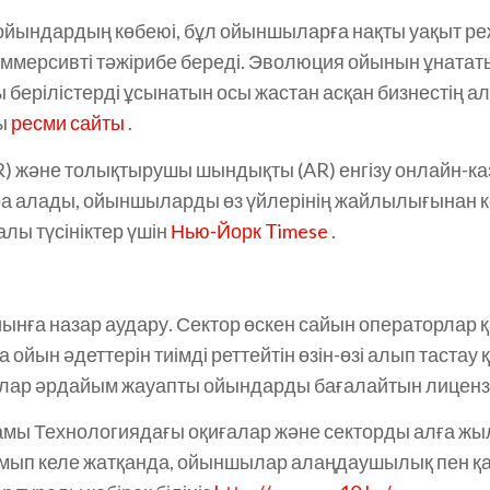
ік ойындардың көбеюі, бұл ойыншыларға нақты уақыт 
, иммерсивті тәжірибе береді. Эволюция ойынын ұнат
ы берілістерді ұсынатын осы жастан асқан бизнестің
ды
ресми сайты
.
) және толықтырушы шындықты (AR) енгізу онлайн-ка
ра алады, ойыншыларды өз үйлерінің жайлылығынан кө
алы түсініктер үшін
Нью-Йорк Timese
.
ынға назар аудару. Сектор өскен сайын операторлар қа
йын әдеттерін тиімді реттейтін өзін-өзі алып тастау
лар әрдайым жауапты ойындарды бағалайтын лицензи
мы Технологиядағы оқиғалар және секторды алға жыл
р дамып келе жатқанда, ойыншылар алаңдаушылық пен қ