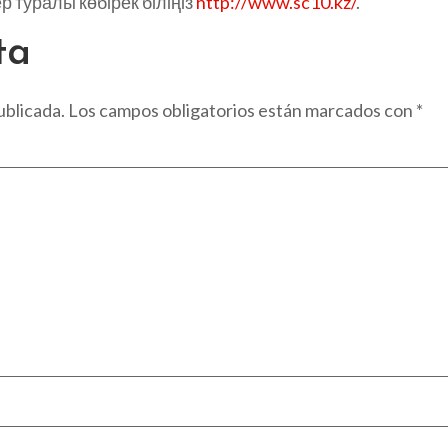
 туралы көбірек біліңіз
http://www.sc10.kz/
.
ta
ublicada.
Los campos obligatorios están marcados con
*