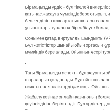
Бір маңызды үрдіс – бұл тікелей дилерл
қатынас жасауға мүмкіндік бере отырып
белсенділігін жақсартатын жоғары сапал
ұсыныстары туралы көбірек білуге бола
Сонымен қатар, виртуалды шындықты (VR
Бұл жетістіктер шынайы ойын ортасын құ
мүмкіндік бере алады. Ойынның әсері тур
.
Тағы бір маңызды аспект – бұл жауапты ой
шараларын қолданады. Бұл ойыншыларға о
сияқты ерекшеліктерді қамтиды. Ойыншы
Жабылу кезінде онлайн-казиноның болжа
қауіпсіздігіне берілгендік. Бұл үрдісте