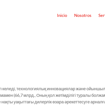
Inicio
Nosotros
Ser
АЗИНО БОЛАШ
ЯЛАР МЕН
ЯЛАР
п келеді, технологиялық инновациялар және ойыншы
амамен
(66,7 млрд., Оның қол жетімділігі туралы бол
е нақты уақыттағы дилерлік өзара әрекеттесуге арналғ