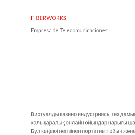
FIBERWORKS
Empresa de Telecomunicaciones
ОНЛАЙН К
ТЕНДЕНЦИ
ИННОВАЦИ
Виртуалды казино индустриясы тез дамы
халықаралық онлайн ойындар нарығы ш
Бұл кеңеюі негізінен портативті ойын жән