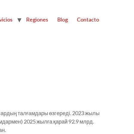
vicios
Regiones
Blog
Contacto
АҒЫ:
лардың талғамдары өзгереді. 2023 жылы
жамдармен)
2025 жылға қарай 92.9 млрд.
ан.