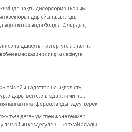
режимінде нақты дилерлермен қарым-
атын кәсіпорындар ойыншылардың
 алдыңғы қатарында болды. Олардың
зино ландшафтын өзгертуге арналған.
збен емес казино сияқты сезінуге
уіпсіз ойын әдеттеріне ықпал ету
 құралдары мен салымдар лимиттері
яланған платформаларды іздеуі керек.
жытуға деген үмітпен және геймер
ауіпсіз ойын кездесулерін болжай алады.