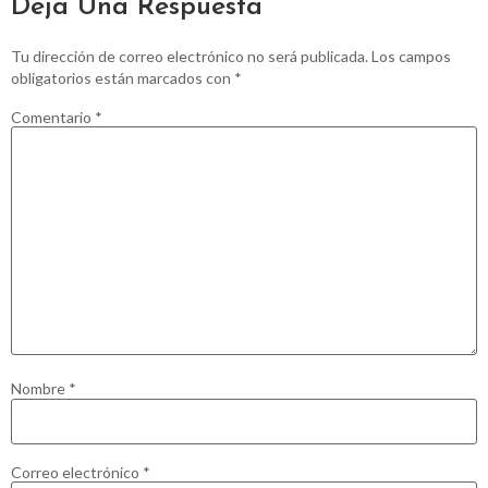
Deja Una Respuesta
Tu dirección de correo electrónico no será publicada.
Los campos
obligatorios están marcados con
*
Comentario
*
Nombre
*
Correo electrónico
*