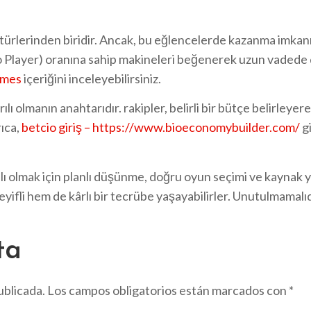
 türlerinden biridir. Ancak, bu eğlencelerde kazanma imkanın
to Player) oranına sahip makineleri beğenerek uzun vadede
imes
içeriğini inceleyebilirsiniz.
ı olmanın anahtarıdır. rakipler, belirli bir bütçe belirle
rıca,
betcio giriş – https://www.bioeconomybuilder.com/
gi
lı olmak için planlı düşünme, doğru oyun seçimi ve kaynak 
eyifli hem de kârlı bir tecrübe yaşayabilirler. Unutulmamal
ta
ublicada.
Los campos obligatorios están marcados con
*