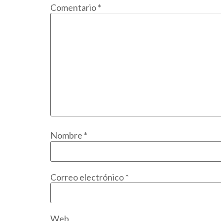
Comentario
*
Nombre
*
Correo electrónico
*
Web