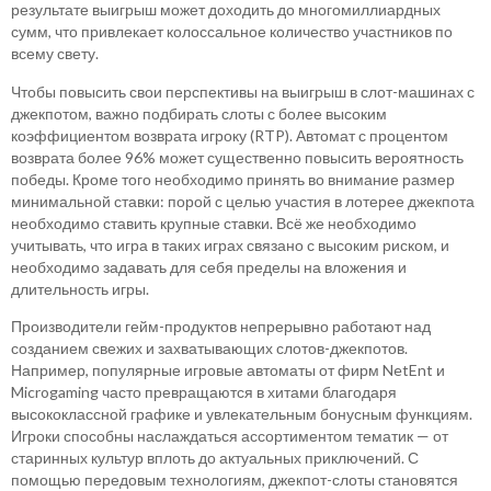
результате выигрыш может доходить до многомиллиардных
сумм, что привлекает колоссальное количество участников по
всему свету.
Чтобы повысить свои перспективы на выигрыш в слот-машинах с
джекпотом, важно подбирать слоты с более высоким
коэффициентом возврата игроку (RTP). Автомат с процентом
возврата более 96% может существенно повысить вероятность
победы. Кроме того необходимо принять во внимание размер
минимальной ставки: порой с целью участия в лотерее джекпота
необходимо ставить крупные ставки. Всё же необходимо
учитывать, что игра в таких играх связано с высоким риском, и
необходимо задавать для себя пределы на вложения и
длительность игры.
Производители гейм-продуктов непрерывно работают над
созданием свежих и захватывающих слотов-джекпотов.
Например, популярные игровые автоматы от фирм NetEnt и
Microgaming часто превращаются в хитами благодаря
высококлассной графике и увлекательным бонусным функциям.
Игроки способны наслаждаться ассортиментом тематик — от
старинных культур вплоть до актуальных приключений. С
помощью передовым технологиям, джекпот-слоты становятся