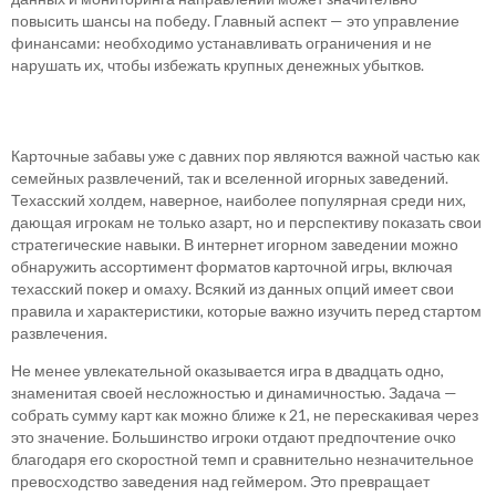
повысить шансы на победу. Главный аспект — это управление
финансами: необходимо устанавливать ограничения и не
нарушать их, чтобы избежать крупных денежных убытков.
Пасьянсные Забавы
Карточные забавы уже с давних пор являются важной частью как
семейных развлечений, так и вселенной игорных заведений.
Техасский холдем, наверное, наиболее популярная среди них,
дающая игрокам не только азарт, но и перспективу показать свои
стратегические навыки. В интернет игорном заведении можно
обнаружить ассортимент форматов карточной игры, включая
техасский покер и омаху. Всякий из данных опций имеет свои
правила и характеристики, которые важно изучить перед стартом
развлечения.
Не менее увлекательной оказывается игра в двадцать одно,
знаменитая своей несложностью и динамичностью. Задача —
собрать сумму карт как можно ближе к 21, не перескакивая через
это значение. Большинство игроки отдают предпочтение очко
благодаря его скоростной темп и сравнительно незначительное
превосходство заведения над геймером. Это превращает