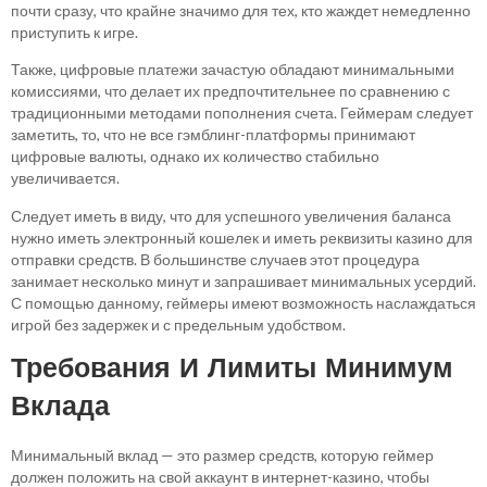
почти сразу, что крайне значимо для тех, кто жаждет немедленно
приступить к игре.
Также, цифровые платежи зачастую обладают минимальными
комиссиями, что делает их предпочтительнее по сравнению с
традиционными методами пополнения счета. Геймерам следует
заметить, то, что не все гэмблинг-платформы принимают
цифровые валюты, однако их количество стабильно
увеличивается.
Следует иметь в виду, что для успешного увеличения баланса
нужно иметь электронный кошелек и иметь реквизиты казино для
отправки средств. В большинстве случаев этот процедура
занимает несколько минут и запрашивает минимальных усердий.
С помощью данному, геймеры имеют возможность наслаждаться
игрой без задержек и с предельным удобством.
Требования И Лимиты Минимум
Вклада
Минимальный вклад — это размер средств, которую геймер
должен положить на свой аккаунт в интернет-казино, чтобы