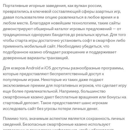
Портативные игорные заведения, как вулкан россии,
превратились в ключевой составляющей сферы азартных игр,
давая пользователям опцию развлекаться в любое время и в
любом месте. Благодаря новейшим технологиям, такие сайты
демонстрируют обширный каталог игровых предложений — от
традиционных одноруких бандитов до реальных крупье. Для того
чтобы старта игры достаточно установить софт в смартфон либо
применить мобильный сайт. Необходимо убедиться, что
подобранное казино обладает разрешение и поддерживает
доверенные варианты транзакций.
Для юзеров Android и iOS доступны разнообразные программы,
которые предоставляют беспрепятственный доступ к
популярным играм. Некоторые из таких даже подают
эксклюзивные премии для портативных игроков, что сделает игру
еще более привлекательной. Например, большинство
смартфонные казино дают бесплатные вращения или бонусы на
стартовый депозит. Такое предоставляет шанс игрокам
исследовать сайт без угрозы потери личных денег.
Помимо того, значимым аспектом является сохранность личных
сведений. Безопасные смартфонные казино используют
современные технологии шифрования, чтобы обезопасить