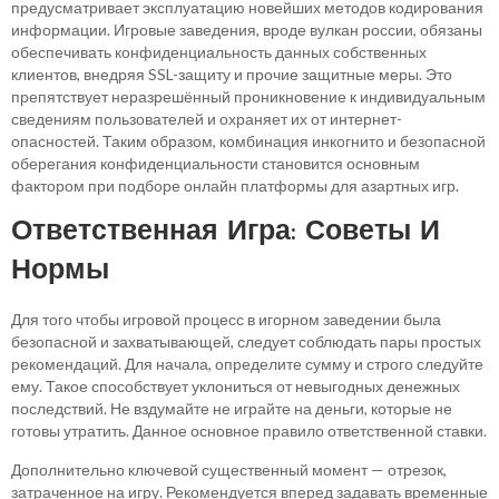
предусматривает эксплуатацию новейших методов кодирования
информации. Игровые заведения, вроде вулкан россии, обязаны
обеспечивать конфиденциальность данных собственных
клиентов, внедряя SSL-защиту и прочие защитные меры. Это
препятствует неразрешённый проникновение к индивидуальным
сведениям пользователей и охраняет их от интернет-
опасностей. Таким образом, комбинация инкогнито и безопасной
оберегания конфиденциальности становится основным
фактором при подборе онлайн платформы для азартных игр.
Ответственная Игра: Советы И
Нормы
Для того чтобы игровой процесс в игорном заведении была
безопасной и захватывающей, следует соблюдать пары простых
рекомендаций. Для начала, определите сумму и строго следуйте
ему. Такое способствует уклониться от невыгодных денежных
последствий. Не вздумайте не играйте на деньги, которые не
готовы утратить. Данное основное правило ответственной ставки.
Дополнительно ключевой существенный момент — отрезок,
затраченное на игру. Рекомендуется вперед задавать временные