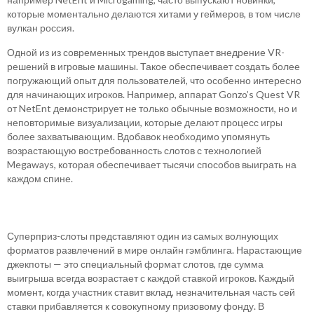
которые моментально делаются хитами у геймеров, в том числе
вулкан россия.
Одной из из современных трендов выступает внедрение VR-
решений в игровые машины. Такое обеспечивает создать более
погружающий опыт для пользователей, что особенно интересно
для начинающих игроков. Например, аппарат Gonzo’s Quest VR
от NetEnt демонстрирует не только обычные возможности, но и
неповторимые визуализации, которые делают процесс игры
более захватывающим. Вдобавок необходимо упомянуть
возрастающую востребованность слотов с технологией
Megaways, которая обеспечивает тысячи способов выиграть на
каждом спине.
Джекпот Автоматы
Суперприз-слоты представляют один из самых волнующих
форматов развлечений в мире онлайн гэмблинга. Нарастающие
джекпоты — это специальный формат слотов, где сумма
выигрыша всегда возрастает с каждой ставкой игроков. Каждый
момент, когда участник ставит вклад, незначительная часть сей
ставки прибавляется к совокупному призовому фонду. В