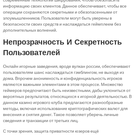
информацию своих клиентов. Данное обеспечивает, чтобы все
операции сохраняются секретными и обезопасенными от
злоумышленников. Пользователи могут быть уверены в
безопасности своих средств и наслаждаться геймплеем без
дополнительных волнений.
Непрозрачность И Секретность
Пользователей
Онлайн игорные заведения, вроде вулкан россии, обеспечивают
пользователям шанс наслаждаться гэмблингом, не выходя из
дома. Впрочем анонимность и конфиденциальность игроков
являются важными элементами в этом процессе. Множество
геймеров предпочитают быть неизвестными, дабы уклониться от
вероятных результатов, относящихся к игорной деятельностью. В
данном казино игрового клуба предлагаются разнообразные
методы, включая использование криптографических валют для
внесения и снятия денег. Такое позволяет уберечь личные
сведения и транзакции от третьих лиц.
С точки зрения, защита приватности юзеров ещё