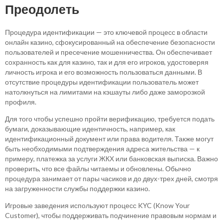
Преодолеть
Процедура идентификации — это ключевой процесс в области
онлайн казино, сфокусированный на обеспечение безопасности
пользователей и пресечение мошенничества. Он обеспечивает
сохранность как для казино, так и для его игроков, удостоверяя
личность игрока и его возможность пользоваться данными. В
отсутствие процедуры идентификации пользователь может
натолкнуться на лимитами на кэшауты либо даже заморозкой
профиля.
Для того чтобы успешно пройти верификацию, требуется подать
бумаги, доказывающие идентичность, например, как
идентификационный документ или права водителя. Также могут
быть необходимыми подтверждения адреса жительства — к
примеру, платежка за услуги ЖКХ или банковская выписка. Важно
проверить, что все файлы читаемы и обновлены. Обычно
процедура занимает от пары часиков и до двух-трех дней, смотря
на загруженности службы поддержки казино.
Игровые заведения используют процесс KYC (Know Your
Customer), чтобы поддерживать подчинение правовым нормам и