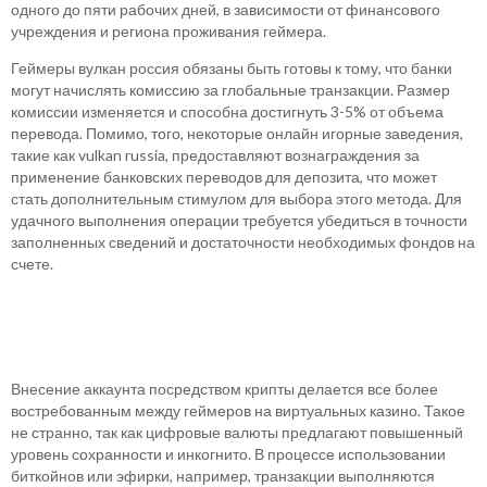
одного до пяти рабочих дней, в зависимости от финансового
учреждения и региона проживания геймера.
Геймеры вулкан россия обязаны быть готовы к тому, что банки
могут начислять комиссию за глобальные транзакции. Размер
комиссии изменяется и способна достигнуть 3-5% от объема
перевода. Помимо, того, некоторые онлайн игорные заведения,
такие как vulkan russia, предоставляют вознаграждения за
применение банковских переводов для депозита, что может
стать дополнительным стимулом для выбора этого метода. Для
удачного выполнения операции требуется убедиться в точности
заполненных сведений и достаточности необходимых фондов на
счете.
Внесение Через Цифровой
Валюты
Внесение аккаунта посредством крипты делается все более
востребованным между геймеров на виртуальных казино. Такое
не странно, так как цифровые валюты предлагают повышенный
уровень сохранности и инкогнито. В процессе использовании
биткойнов или эфирки, например, транзакции выполняются