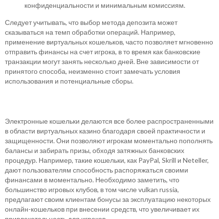
конфиденциальности и минимальным комиссиям.
Следует учитывать, что выбор метода депозита может
сказываться на темп обработки операций. Например,
применение виртуальных кошельков, часто позволяет мгновенно
отправить финансы на счет игрока, в то время как банковские
транзакции могут занять несколько дней. Вне зависимости от
принятого способа, неизменно стоит замечать условия
использования и потенциальные сборы.
Виртуальные Счета
Электронные кошельки делаются все более распространенными
в области виртуальных казино благодаря своей практичности и
защищенности. Они позволяют игрокам моментально пополнять
балансы и забирать призы, обходя затяжных банковских
процедур. Например, такие кошельки, как PayPal, Skrill и Neteller,
дают пользователям способность распоряжаться своими
финансами в моментально. Необходимо заметить, что
большинство игровых клубов, в том числе vulkan russia,
предлагают своим клиентам бонусы за эксплуатацию некоторых
онлайн-кошельков при внесении средств, что увеличивает их
привлекательность для игроков.