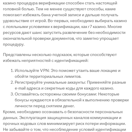
казино процедура верификации способен стать настоящей
головной болью. Тем не менее существуют способы, какие
помогают избежать бана учетной записи и дальше получать
удовольствие от игрой. Во-первых, необходимо выбирать казино
с лояльными условиями к верификации, как r7 казино. Многие
ресурсов дают шанс запустить развлечение без необходимости
окончательной проверки документов, что заметно упрощает
процедуру.
Представлены несколько подсказок, которые способствуют
избежать неприятностей с идентификацией:
Используйте VPN: Это поможет утаить ваше локацию и
обойти территориальных лимитов.
Регистрируйте уникальные аккаунты: Применяйте разные
e-mail адреса и секретные коды для каждого казино.
Оставайтесь осторожны своими бонусами: Некоторые
бонусы нуждаются в обязательной к выполнению проверки
личности перед снятием денег.
Кроме, необходимо осознавать о безопасности персональных
данных. Эксплуатация защищенных каналов коммуникации и
прочных кодовых слов минимизирует риск потери информации.
Не забывайте о том, что несоблюдение условий идентификации