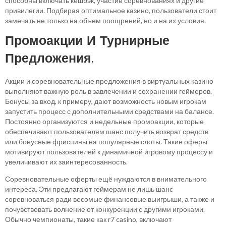
способны включать кешбэк, участие соревнованиях и другие
привилегии. Подбирая оптимальное казино, пользователи стоит
замечать не только на объем поощрений, но и на их условия.
Промоакции И Турнирные
Предложения.
Акции и соревновательные предложения в виртуальных казино
выполняют важную роль в завлечении и сохранении геймеров.
Бонусы за вход, к примеру, дают возможность новым игрокам
запустить процесс с дополнительными средствами на балансе.
Постоянно организуются и недельные промоакции, которые
обеспечивают пользователям шанс получить возврат средств
или бонусные фриспины на популярные слоты. Такие оферы
мотивируют пользователей к динамичной игровому процессу и
увеличивают их заинтересованность.
Соревновательные оферты ещё нуждаются в внимательного
интереса. Эти предлагают геймерам не лишь шанс
соревноваться ради весомые финансовые выигрыши, а также и
почувствовать волнение от конкуренции с другими игроками.
Обычно чемпионаты, такие как r7 casino, включают