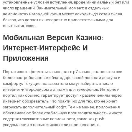
установленные условия вступления, вроде минимальный бет или
число вращений. Занимательный момент: в отдельных
чемпионатах наградной фонд может доходить до сотен тысяч
баксов, что делает их невероятно привлекательными для
опытных игроков.
Мобильная Версия Казино:
Интернет-Интерфейс И
Приложения
Портативные форматы казино, как в р7 казино, становятся все
более востребованными благодаря своей легкости доступа и
комфорту. Текущие пользователи могут избирать в числе
интернет-интерфейсом и аппами для телефонов. Интернет-
портал, как обычно, гарантирует доступ к развлечениям через
интернет-обозреватель, что практично для тех, кто не хочет
загружать дополнительный софт. Тем не менее, приложения
обеспечивают более стабильную производительность и часто
содержат эксклюзивные возможности, такие как push-
уведомления о новых скидках или соревнованиях.