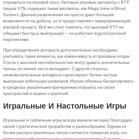
отразиться на игровой опыт. Хитовые игровые автоматы с RTP
свыше 97% содержат такие автоматы, как Mega Joker и Blood
Suckers. Данные развлечения не просто дают большие
возможности на добычу, но и предоставляют завораживающий
игровой процесс. Всё же стоит помнить, что высокий RTP не
обещает быстрых выигрышей — он работает в долгосрочной
перспективе.
При определения аппарата дополнительно необходимо
учитывать такие моменты, как изменчивость и призовые опции.
Слоты с высокой нестабильностью могут давать значительные
призы, но менее часто выпадают. С другой стороны,
низковолатильные аппараты гарантируют более частые
выигрыши небольших размеров. Игроки обязаны балансировать
в пределах указанными критериями опираясь на своих
пристрастий и казино-стратегий.
Игральные И Настольные Игры
Игральные и табличные игры всегда манили интерес благодаря
своей стратегической проработке и разнообразию. Одним из
более распространённых типов считается покерная игра, что
включает в себя компоненты удачи и мастерства. Следует