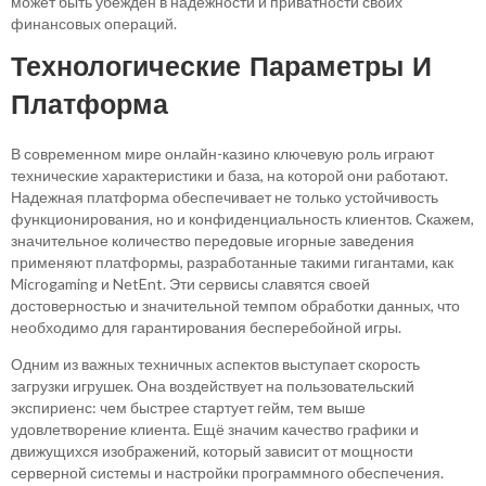
может быть убежден в надежности и приватности своих
финансовых операций.
Технологические Параметры И
Платформа
В современном мире онлайн-казино ключевую роль играют
технические характеристики и база, на которой они работают.
Надежная платформа обеспечивает не только устойчивость
функционирования, но и конфиденциальность клиентов. Скажем,
значительное количество передовые игорные заведения
применяют платформы, разработанные такими гигантами, как
Microgaming и NetEnt. Эти сервисы славятся своей
достоверностью и значительной темпом обработки данных, что
необходимо для гарантирования бесперебойной игры.
Одним из важных техничных аспектов выступает скорость
загрузки игрушек. Она воздействует на пользовательский
экспириенс: чем быстрее стартует гейм, тем выше
удовлетворение клиента. Ещё значим качество графики и
движущихся изображений, который зависит от мощности
серверной системы и настройки программного обеспечения.