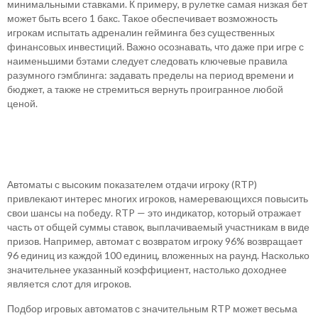
минимальными ставками. К примеру, в рулетке самая низкая бет
может быть всего 1 бакс. Такое обеспечивает возможность
игрокам испытать адреналин гейминга без существенных
финансовых инвестиций. Важно осознавать, что даже при игре с
наименьшими бэтами следует следовать ключевые правила
разумного гэмблинга: задавать пределы на период времени и
бюджет, а также не стремиться вернуть проигранное любой
ценой.
Игровые Автоматы С Большим
Уровнем Возврата
Автоматы с высоким показателем отдачи игроку (RTP)
привлекают интерес многих игроков, намеревающихся повысить
свои шансы на победу. RTP — это индикатор, который отражает
часть от общей суммы ставок, выплачиваемый участникам в виде
призов. Например, автомат с возвратом игроку 96% возвращает
96 единиц из каждой 100 единиц, вложенных на раунд. Насколько
значительнее указанный коэффициент, настолько доходнее
является слот для игроков.
Подбор игровых автоматов с значительным RTP может весьма