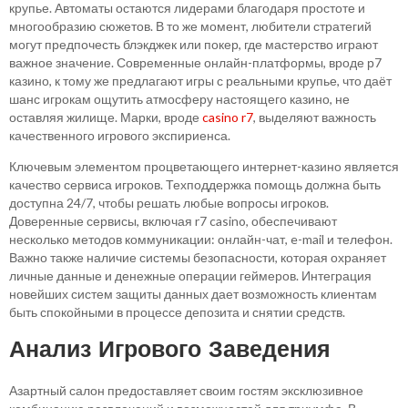
крупье. Автоматы остаются лидерами благодаря простоте и
многообразию сюжетов. В то же момент, любители стратегий
могут предпочесть блэкджек или покер, где мастерство играют
важное значение. Современные онлайн-платформы, вроде р7
казино, к тому же предлагают игры с реальными крупье, что даёт
шанс игрокам ощутить атмосферу настоящего казино, не
оставляя жилище. Марки, вроде
casino r7
, выделяют важность
качественного игрового экспириенса.
Ключевым элементом процветающего интернет-казино является
качество сервиса игроков. Техподдержка помощь должна быть
доступна 24/7, чтобы решать любые вопросы игроков.
Доверенные сервисы, включая r7 casino, обеспечивают
несколько методов коммуникации: онлайн-чат, e-mail и телефон.
Важно также наличие системы безопасности, которая охраняет
личные данные и денежные операции геймеров. Интеграция
новейших систем защиты данных дает возможность клиентам
быть спокойными в процессе депозита и снятии средств.
Анализ Игрового Заведения
Азартный салон предоставляет своим гостям эксклюзивное