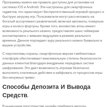
Программы казино как правило доступны для установки на
системах iOS и Android. Эти настроены для смартфонных
гаджетов, что гарантирует беспрепятственный игровой процесс и
быструю загрузку игр. Пользователи могут рассчитывать на
богатый ассортимент развлечений, включая автоматы, покерные
игры и колесо фортуны. Кроме того, множество аппы имеют
возможность реального казино, предоставляя шанс геймерам
контактировать с живыми ведущими в режиме реального
времени. Данное порождает ауру реального казино буквально в
вашем устройстве.
С перспективы охраны, смартфонные версии гэмблинговых
платформ обеспечивают максимальную степень безопасности
данных клиентов благодаря внедрению передовых систем
шифрования. Это дает возможность игрокам безопасно
выполнять платежные действия и кайфовать от процессом игры
без ненужных тревог.
Способы Депозита И Вывода
Средств.
В нынешнем пространстве онлайн-гемблинга методы