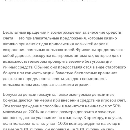
Фриспины И Бонусы За
Пополнение Баланса
Бесплатные вращения и вознаграждения за внесение средств
счета — это привлекательные предложения, которые казино
активно применяют для привлечения новых геймеров и
сохранения лояльных пользователей. Фриспины представляют
собой даровые раскрутки на игровых автоматах, которые дают
возможность геймерам проверить везение без угрозы для
личных средств. Обычно они предоставляются в виде стартового
бонуса или как часть акций. Зачастую бесплатные вращения
даются на определенные слоты, что дает возможность
пользователям исследовать свежими играми.
Бонусы за депозит аккаунта, также именуемые депозитные
бонусы, даются геймерам при внесении средств на игровой счет.
Эти вознаграждения способны изменяться начинаться от 50%
максимум до 200% на основе размера депозита и зачастую
сопровождаются условиями по отыгрышу. К примеру, в случае,
если пользователь получает 100% вознаграждение на вклад в
размере 1000 рублей, он добавит еще 1000 рублей на свой