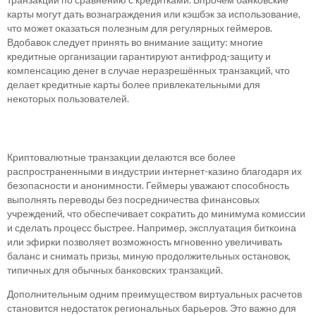
карты могут дать вознаграждения или кэшбэк за использование,
что может оказаться полезным для регулярных геймеров.
Вдобавок следует принять во внимание защиту: многие
кредитные организации гарантируют антифрод-защиту и
компенсацию денег в случае неразрешённых транзакций, что
делает кредитные карты более привлекательными для
некоторых пользователей.
Криптовалютные Транзакции
Криптовалютные транзакции делаются все более
распространенными в индустрии интернет-казино благодаря их
безопасности и анонимности. Геймеры уважают способность
выполнять переводы без посредничества финансовых
учреждений, что обеспечивает сократить до минимума комиссии
и сделать процесс быстрее. Например, эксплуатация биткоина
или эфирки позволяет возможность мгновенно увеличивать
баланс и снимать призы, миную продолжительных остановок,
типичных для обычных банковских транзакций.
Дополнительным одним преимуществом виртуальных расчетов
становится недостаток региональных барьеров. Это важно для