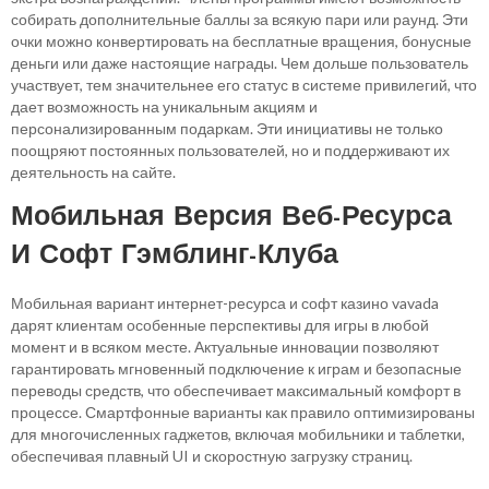
собирать дополнительные баллы за всякую пари или раунд. Эти
очки можно конвертировать на бесплатные вращения, бонусные
деньги или даже настоящие награды. Чем дольше пользователь
участвует, тем значительнее его статус в системе привилегий, что
дает возможность на уникальным акциям и
персонализированным подаркам. Эти инициативы не только
поощряют постоянных пользователей, но и поддерживают их
деятельность на сайте.
Мобильная Версия Веб-Ресурса
И Софт Гэмблинг-Клуба
Мобильная вариант интернет-ресурса и софт казино vavada
дарят клиентам особенные перспективы для игры в любой
момент и в всяком месте. Актуальные инновации позволяют
гарантировать мгновенный подключение к играм и безопасные
переводы средств, что обеспечивает максимальный комфорт в
процессе. Смартфонные варианты как правило оптимизированы
для многочисленных гаджетов, включая мобильники и таблетки,
обеспечивая плавный UI и скоростную загрузку страниц.