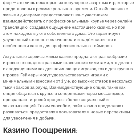
фер — это лишь некоторые из популярных азартных игр, которые
представлены в режиме реального времени. Онлайн-казино с
живыми дилерами предоставляют шанс участникам
взаимодействовать с профессиональными крупье через онлайн-
трансляцию, создавая ощущение настоящего казино, но при
этом находясь в уюте собственного дома. Это гарантирует
улучшенный степень вовлеченности и надёжности, что в
особенности важно для профессиональных геймеров.
Актуальные сервисы живых казино предлагают разнообразие
игровых площадок с разными ставочными лимитами, что делает
их подходящими как для начинающих игроков, так и для крупных
игроков. Геймеры могут удовольствоваться играми с
минимальными взносами от 1 у.е. до высоких ставок в несколько
тысяч баксов за раунд. Взаимодействующие опции, такие как
опция общаться с крупье и соперниками через мессенджер,
превращают игровой процесс в более социальный и
захватывающий. Таким способом, лайв-казино продолжают
развиваться, предоставляя пользователям новые перспективы
для увеселения и добычи.
Казино Поощрения: