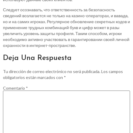
Следует осознавать, что ответственность за безопасность
сведений возлагается не только на казино-операторах, и вавада,
но и на самих игроках. Регулярное обновление секретных кодов и
применение трудных комбинаций букв и цифр может в разы
увеличить уровень защиты профиля. Таким способом, игроки
необходимо активно участвовать в гарантировании своей личной
охранности в интернет-пространстве.
Deja Una Respuesta
Tu dirección de correo electrónico no será publicada.
Los campos
obligatorios están marcados con
*
Comentario
*