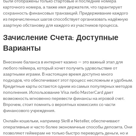
были отображены только стартовые и последние номера
карточного номера, а также имя держателя, что гарантирует
сохранность финансовых транзакций. Придерживание каждого
из перечисленных шагов способствует организовать надёжную
азартную обстановку для каждого из участников процесса.
Зачисление Счета: Доступные
Варианты
Внесение баланса в интернет-казино — это важный этап для
любого геймера, который хочет получить удовольствие от
азартными играми. В настоящее время доступно много
подходов, что обеспечивают этот процесс несложным и удобным.
Кредитные карты остаются одним из самых популярных методов
пополнения. Использование Visa либо MasterCard дает
возможность мгновенно перевести финансы на игровой счет.
Впрочем, стоит помнить о вероятных комиссиях со части
финансового учреждения.
Онлайн кошельки, например Skrill и Neteller, обеспечивают
оперативные и часто более экономичные способы депозита. Они
позволяют геймерам не только быстро переводить деньги, но и