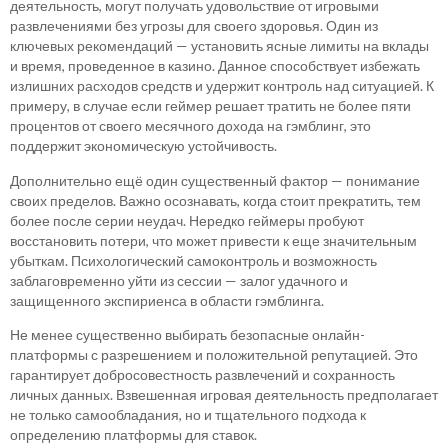
деятельность, могут получать удовольствие от игровыми
развлечениями без угрозы для своего здоровья. Один из
ключевых рекомендаций — установить ясные лимиты на вклады
и время, проведенное в казино. Данное способствует избежать
излишних расходов средств и удержит контроль над ситуацией. К
примеру, в случае если геймер решает тратить не более пяти
процентов от своего месячного дохода на гэмблинг, это
поддержит экономическую устойчивость.
Дополнительно ещё один существенный фактор — понимание
своих пределов. Важно осознавать, когда стоит прекратить, тем
более после серии неудач. Нередко геймеры пробуют
восстановить потери, что может привести к еще значительным
убыткам. Психологический самоконтроль и возможность
заблаговременно уйти из сессии — залог удачного и
защищенного экспириенса в области гэмблинга.
Не менее существенно выбирать безопасные онлайн-
платформы с разрешением и положительной репутацией. Это
гарантирует добросовестность развлечений и сохранность
личных данных. Взвешенная игровая деятельность предполагает
не только самообладания, но и тщательного подхода к
определению платформы для ставок.