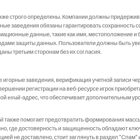
акже строго определены. Компании должны придержив
горные заведения обязаны гарантировать сохранность
ационные данные, такие как имя, местоположение и 
дами защиты данных. Пользователи должны быть увер
аны третьим сторонам без их согласия.
й Записи С Помощью Элект
е игорные заведения, верификация учетной записи чер
вершении регистрации на веб-ресурсе игрок приобрет
ой email-адрес, что обеспечивает дополнительным уро
il также помогает предотвратить формирования мас
ино, где достоверность и защищенность обладают клю
цией не доставлено, стоит заглянуть в раздел "Спам"