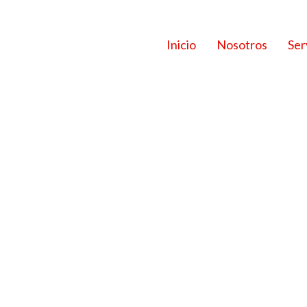
Inicio
Nosotros
Ser
ЭМБЛИНГ-ПЛА
О УРОВНЯ – 
РИРОВАТЬСЯ 
А НА ДЕНЬГИ