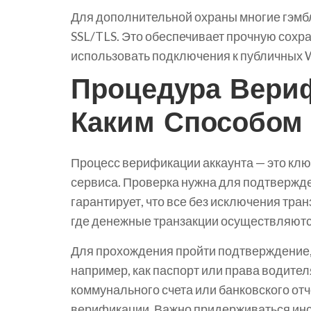
Для дополнительной охраны многие гэмб
SSL/TLS. Это обеспечивает прочную сохр
использовать подключения к публичных Wi-
Процедура Вериф
Каким Способом
Процесс верификации аккаунта — это клю
сервиса. Проверка нужна для подтвержд
гарантирует, что все без исключения тра
где денежные транзакции осуществляютс
Для прохождения пройти подтверждение,
например, как паспорт или права водите
коммунального счета или банковского от
верификации. Важно придерживаться инст