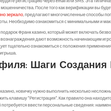
ердите регистрацию через email или SMS. Эта типична
мошенничества. После того как верификации вы будет
ино зеркало
, предлагают многочисленные способы поп
юты. Необходимо ознакомиться с минимальными и ма
 подарок Франк казино, который может включать без
ие вознаграждения дают возможность начинающим игр
дует тщательно ознакомиться с положения применения
ыигрыша.
офиля: Шаги Создания
казино, новичку нужно выполнить несколько несложны
ить клавишу "Регистрация". Как правило она находитс
й потребуется ввести персональные сведения: наимено