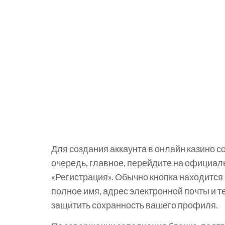
ОНЛАЙН Г
ПОСЛЕДНЕГ
ЗАРЕГИСТ
ГЭМБЛИНГ
Для создания аккаунта в онлайн казино с
очередь, главное, перейдите на официал
«Регистрация». Обычно кнопка находится
полное имя, адрес электронной почты и 
защитить сохранность вашего профиля.