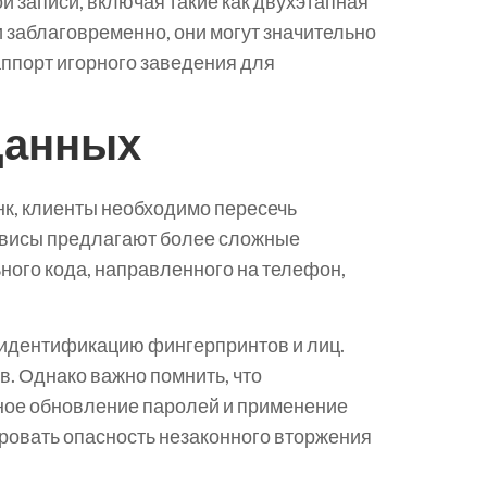
записи, включая такие как двухэтапная
и заблаговременно, они могут значительно
аппорт игорного заведения для
Данных
к, клиенты необходимо пересечь
ервисы предлагают более сложные
ного кода, направленного на телефон,
идентификацию фингерпринтов и лиц.
в. Однако важно помнить, что
рное обновление паролей и применение
ировать опасность незаконного вторжения