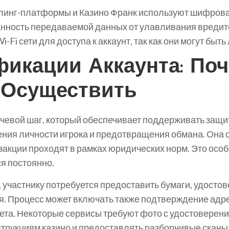
линг-платформы и Казино Франк используют шифров
анность передаваемой данных от улавливания вредит
Fi сети для доступа к аккаунт, так как они могут быть
икации Аккаунта: Поч
 Осуществить
чевой шаг, который обеспечивает поддерживать защиту
ения личности игрока и предотвращения обмана. Она
нзакции проходят в рамках юридических норм. Это осо
я постоянно.
 участнику потребуется предоставить бумаги, удост
ля. Процесс может включать также подтверждение ад
чета. Некоторые сервисы требуют фото с удостоверен
рукциям казино и предоставлять разборчивые сканы 