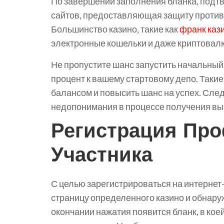
По завершении заполнения бланка, подтв
сайтов, предоставляющая защиту против 
Большинство казино, такие как
франк каз
электронные кошельки и даже криптовал
Не пропустите шанс запустить начальный
процент к вашему стартовому депо. Так
балансом и повысить шанс на успех. Сле
недопонимания в процессе получения в
Регистрация Пр
Участника
С целью зарегистрироваться на интернет-
страницу определенного казино и обнаруж
окончании нажатия появится бланк, в кое