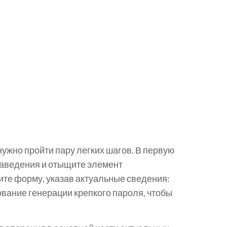
ТФОРМА
КАК
ДЛЯ
нужно пройти пару легких шагов. В первую
заведения и отыщите элемент
ите форму, указав актуальные сведения:
ование генерации крепкого пароля, чтобы