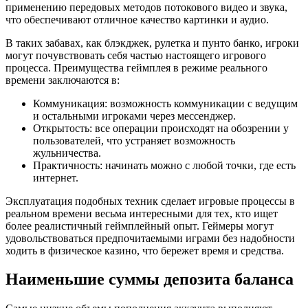
применению передовых методов потокового видео и звука,
что обеспечивают отличное качество картинки и аудио.
В таких забавах, как блэкджек, рулетка и пунто банко, игроки
могут почувствовать себя частью настоящего игрового
процесса. Преимущества геймплея в режиме реального
времени заключаются в:
Коммуникация: возможность коммуникации с ведущим
и остальными игроками через мессенджер.
Открытость: все операции происходят на обозрении у
пользователей, что устраняет возможность
жульничества.
Практичность: начинать можно с любой точки, где есть
интернет.
Эксплуатация подобных техник сделает игровые процессы в
реальном времени весьма интересными для тех, кто ищет
более реалистичный геймплейный опыт. Геймеры могут
удовольствоваться предпочитаемыми играми без надобности
ходить в физическое казино, что бережет время и средства.
Наименьшие суммы депозита баланса