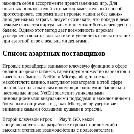
находить себя в ассортименте представленных игр. Для
опытных пользователей этот метод замечательный способ
протестировать современные игровые машины без каких-
либо денежных затрат. Следует осознавать, что победа в демо-
режиме считается виртуальным и не может быть переведен на
баланс. Однако этот метод дает возможность игрокам
усовершенствовать свои тактики и увеличить шансы на успех
при азартной игре с реальными деньгами.
Список азартных поставщиков
Игровые провайдеры занимают ключевую функцию в сфере
онлайн игорного бизнеса, гарантируя множество вариантов и
качество гейминга. NetEnt и Microgaming, такие как
максбетслотс казино, выступают новаторами в этой сфере,
поставляя пользователям волнующие однорукие бандиты и
настольные игры. NetEnt знаменит уникальными
инновационными визуальными подходами и эксклюзивными
бонусными опциями, тогда как Microgaming удерживает
внимание самыми большими кушами в отрасли.
Второй ключевой игрок — Play’n GO, какой
специализируется на разработке игровых приложений с
высоким степенью взаимодействия с пользователем и