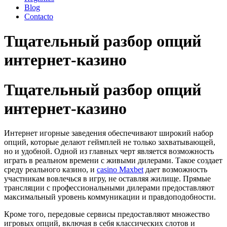
Blog
Contacto
Тщательный разбор опций
интернет-казино
Тщательный разбор опций
интернет-казино
Интернет игорные заведения обеспечивают широкий набор
опций, которые делают геймплей не только захватывающей,
но и удобной. Одной из главных черт является возможность
играть в реальном времени с живыми дилерами. Такое создает
среду реального казино, и
casino Maxbet
дает возможность
участникам вовлечься в игру, не оставляя жилище. Прямые
трансляции с профессиональными дилерами предоставляют
максимальный уровень коммуникации и правдоподобности.
Кроме того, передовые сервисы предоставляют множество
игровых опций, включая в себя классических слотов и