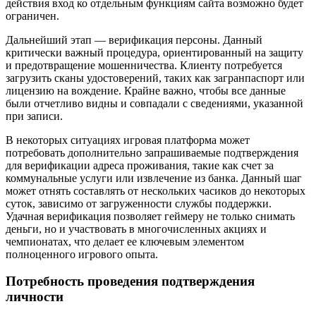
действия вход ко отдельным функциям сайта возможно будет
ограничен.
Дальнейший этап — верификация персоны. Данный
критически важный процедура, ориентированный на защиту
и предотвращение мошенничества. Клиенту потребуется
загрузить сканы удостоверений, таких как загранпаспорт или
лицензию на вождение. Крайне важно, чтобы все данные
были отчетливо видны и совпадали с сведениями, указанной
при записи.
В некоторых ситуациях игровая платформа может
потребовать дополнительно запрашиваемые подтверждения
для верификации адреса проживания, такие как счет за
коммунальные услуги или извлечение из банка. Данный шаг
может отнять составлять от нескольких часиков до некоторых
суток, зависимо от загруженности службы поддержки.
Удачная верификация позволяет геймеру не только снимать
деньги, но и участвовать в многочисленных акциях и
чемпионатах, что делает ее ключевым элементом
полноценного игрового опыта.
Потребность проведения подтверждения
личности