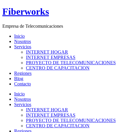
Ir
Fiberworks
al
contenido
Empresa de Telecomunicaciones
Inicio
Nosotros
Servicios
INTERNET HOGAR
INTERNET EMPRESAS
PROYECTO DE TELECOMUNICACIONES
CENTRO DE CAPACITACION
Regiones
Blog
Contacto
Menú
Inicio
Nosotros
Servicios
INTERNET HOGAR
INTERNET EMPRESAS
PROYECTO DE TELECOMUNICACIONES
CENTRO DE CAPACITACION
Regiones