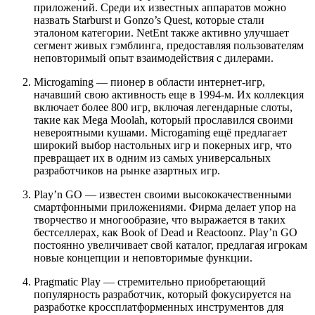
приложений. Среди их известных аппаратов можно
назвать Starburst и Gonzo’s Quest, которые стали
эталоном категории. NetEnt также активно улучшает
сегмент живых гэмблинга, предоставляя пользователям
неповторимый опыт взаимодействия с дилерами.
Microgaming — пионер в области интернет-игр,
начавший свою активность еще в 1994-м. Их коллекция
включает более 800 игр, включая легендарные слоты,
такие как Mega Moolah, который прославился своими
невероятными кушами. Microgaming ещё предлагает
широкий выбор настольных игр и покерных игр, что
превращает их в одним из самых универсальных
разработчиков на рынке азартных игр.
Play’n GO — известен своими высококачественными
смартфонными приложениями. Фирма делает упор на
творчество и многообразие, что выражается в таких
бестселлерах, как Book of Dead и Reactoonz. Play’n GO
постоянно увеличивает свой каталог, предлагая игрокам
новые концепции и неповторимые функции.
Pragmatic Play — стремительно приобретающий
популярность разработчик, который фокусируется на
разработке кроссплатформенных инструментов для