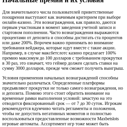
Для значительного числа пользователей приветственные
поощрения выступают как значимым критерием при выборе
онлайн-казино. Эти вознаграждения, как правило, даются
первым участникам в момент заведения учетной записи и
стартовом пополнении. Часто вознаграждения выражаются
процентами от депозита и способны достигать ста процентов
или даже 200%. Впрочем важно принимать во внимание
требования вейджера, которые идут вместе с такие акции.
Например, в случае максбетслотс казино предлагает 100%
премию максимум до 100 долларов с требованием прокрутки
в 30 раз, это означает, что геймер должен сделать ставки на
сумму 3000 долларов, прежде чем сможет получить выигрыш.
Условия применения начальных вознаграждений способны
значительно различаться. Определенные платформы
предъявляют прокрутки не только самого вознаграждения, но
и депозита. Помимо этого стоит обратить внимание на
временные рамки выполнения условий: зачастую на это
отводится фиксированный срок — от 7 до 30 суток. Игрокам
рекомендуется вдумчиво читать регламенты и положения,
чтобы не допустить негативных моментов и полностью
воспользоваться предоставленные возможности Maxbetslots
игровые автоматы. Ассортимент игр тоже может быть