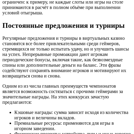
ограничен: к примеру, не каждые слоты или игры на столе
принимаются в расчёт в полном объёме при выполнении
условий отыгрыша.
Постоянные предложения и турниры
Регулярные предложения и турниры в виртуальных казино
становятся все более привлекательными среди геймеров,
стремящихся не только испытать удачу, но и улучшить шансы
на успех. Непрерывные промоакции дают игрокам
периодические бонусы, включая такие, как безвозмездные
спины или дополнительные деньги на баланс. Эти фразы
содействуют сохранять внимание игроков и мотивируют их
возвращаться снова и снова.
Одним из из числа главных преимуществ чемпионатов
является возможность состязаться с прочими геймерами за
значительные награды. На этих конкурсах зачастую
предлагаются:
Кэшовые награды: сумма зависит исходя из количества
игроков и величины вкладов.
Премиальные ресурсы: применяются для игры в
игорном заведении.
Физические презенты: устройства, туры и иные дорогие