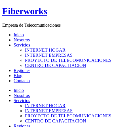
Ir
Fiberworks
al
contenido
Empresa de Telecomunicaciones
Inicio
Nosotros
Servicios
INTERNET HOGAR
INTERNET EMPRESAS
PROYECTO DE TELECOMUNICACIONES
CENTRO DE CAPACITACION
Regiones
Blog
Contacto
Menú
Inicio
Nosotros
Servicios
INTERNET HOGAR
INTERNET EMPRESAS
PROYECTO DE TELECOMUNICACIONES
CENTRO DE CAPACITACION
Regiones