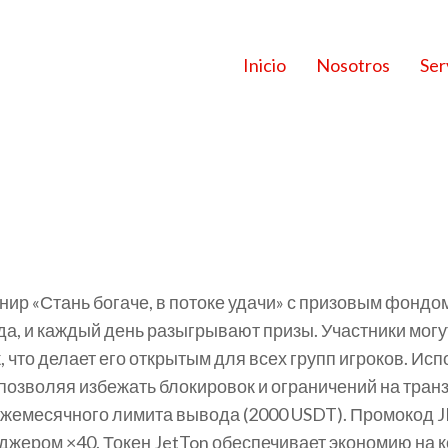
Inicio
Nosotros
Ser
A:
JETTON RU
нир «Стань богаче, в потоке удачи» с призовым фонд
ода, и каждый день разыгрывают призы. Участники могу
, что делает его открытым для всех групп игроков. И
 позволяя избежать блокировок и ограничений на тран
 ежемесячного лимита вывода (2000 USDT). Промокод
жером ×40. Токен JetTon обеспечивает экономию на к