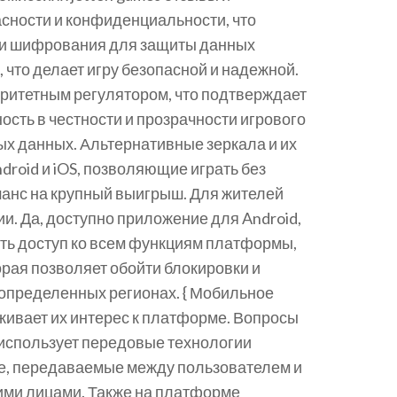
асности и конфиденциальности, что
гии шифрования для защиты данных
что делает игру безопасной и надежной.
оритетным регулятором, что подтверждает
сть в честности и прозрачности игрового
ых данных. Альтернативные зеркала и их
roid и iOS, позволяющие играть без
 шанс на крупный выигрыш. Для жителей
и. Да, доступно приложение для Android,
ить доступ ко всем функциям платформы,
торая позволяет обойти блокировки и
в определенных регионах. { Мобильное
рживает их интерес к платформе. Вопросы
 использует передовые технологии
е, передаваемые между пользователем и
ими лицами. Также на платформе