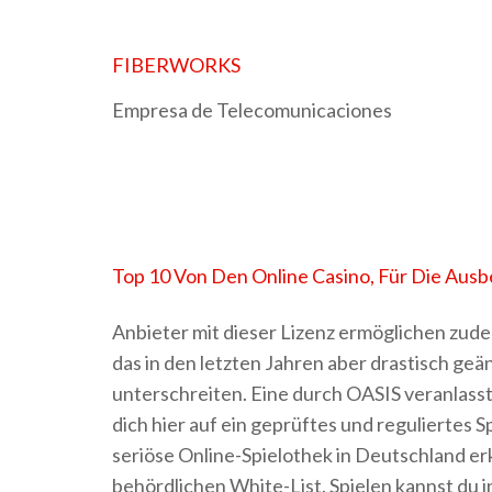
FIBERWORKS
Empresa de Telecomunicaciones
CATEGORÍ
Top 10 Von Den Online Casino, Für Die Aus
Anbieter mit dieser Lizenz ermöglichen zud
das in den letzten Jahren aber drastisch ge
unterschreiten. Eine durch OASIS veranlasst
dich hier auf ein geprüftes und reguliertes 
seriöse Online-Spielothek in Deutschland e
behördlichen White-List. Spielen kannst du 