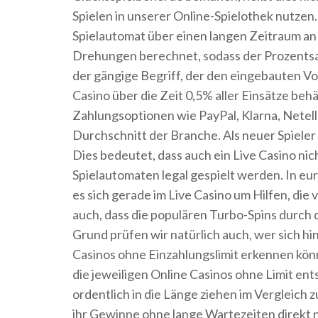
Spielen in unserer Online-Spielothek nutzen. 
Spielautomat über einen langen Zeitraum an d
Drehungen berechnet, sodass der Prozentsatz 
der gängige Begriff, der den eingebauten Vor
Casino über die Zeit 0,5% aller Einsätze be
Zahlungsoptionen wie PayPal, Klarna, Netell
Durchschnitt der Branche. Als neuer Spiele
Dies bedeutet, dass auch ein Live Casino nic
Spielautomaten legal gespielt werden. In eur
es sich gerade im Live Casino um Hilfen, di
auch, dass die populären Turbo-Spins durch 
Grund prüfen wir natürlich auch, wer sich hi
Casinos ohne Einzahlungslimit erkennen könnt
die jeweiligen Online Casinos ohne Limit ent
ordentlich in die Länge ziehen im Vergleich z
ihr Gewinne ohne lange Wartezeiten direkt n