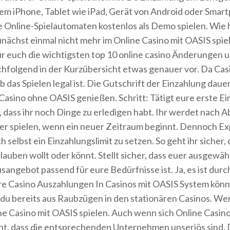
einem iPhone, Tablet wie iPad, Gerät von Android oder Sma
lle Online-Spielautomaten kostenlos als Demo spielen. Wi
nächst einmal nicht mehr im Online Casino mit OASIS spiele
ür euch die wichtigsten top 10 online casino Änderungen
hfolgend in der Kurzübersicht etwas genauer vor. Da Cas
b das Spielen legal ist. Die Gutschrift der Einzahlung dau
 Casino ohne OASIS genießen. Schritt: Tätigt eure erste E
 dass ihr noch Dinge zu erledigen habt. Ihr werdet nach A
er spielen, wenn ein neuer Zeitraum beginnt. Dennoch Exp
h selbst ein Einzahlungslimit zu setzen. So geht ihr sicher
rlauben wollt oder könnt. Stellt sicher, dass euer ausgewäh
angebot passend für eure Bedürfnisse ist. Ja, es ist dur
ere Casino Auszahlungen In Casinos mit OASIS System könn
 du bereits aus Raubzügen in den stationären Casinos. Wen
ine Casino mit OASIS spielen. Auch wenn sich Online Casin
ht, dass die entsprechenden Unternehmen unseriös sind.