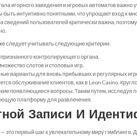
ала игорного заведения и игровых автоматов важно у
ы быть интуитивно понятными, что упрощает вход к м
а сведений пользователей критически важна, поэтому
но.
же следует учитывать следующие критерии:
 признанного контролирующего органа.
ножество слотов и столовых игр.
ные варианты для вновь прибывших и регулярных игр
тся обслуживание клиентов, как в Leon Casino. Кругл
якие появляющиеся вопросы. Таким путем, исследуя л
ающую платформу для развлечения.
тной Записи И Идент
 — это первый шаг к увлекательному миру гэмблинга.