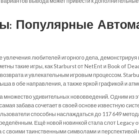
 вариантов вывода может привести к дополнительные
ы: Популярные Автом
ре увлечения любителей игорного дела, демонстрируя
тны такие игры, как Starburst от NetEnt и Book of Dea
озврата и увлекательным игровым процессом. Starbu
ыша в обе направления, а также яркой графикой и ат
 множество удивительных нововведений. Одним из эт
а самая забава сочетает в своей основе известную си
ользователи способны наслаждаться до 117 649 метод
еделённым. Ещё новой новинкой стала слот Legacy of
та с своими таинственными символами и перспективо