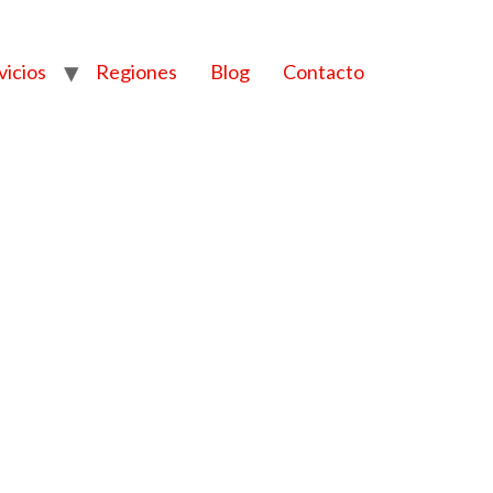
vicios
Regiones
Blog
Contacto
УРСА
АНДИТОВ
УРСА
АНДИТОВ