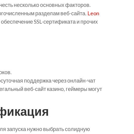
честь несколько основных факторов.
ногочисленным разделам веб-сайта.
Leon
 обеспечение SSL-сертификата и прочих
оков.
осуточная поддержка через онлайн-чат
егальный веб-сайт казино, геймеры могут
ификация
 Для запуска нужно выбрать солидную