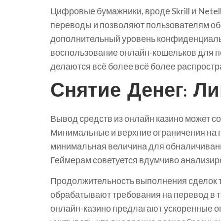
Цифровые бумажники, вроде Skrill и Net
переводы и позволяют пользователям обо
дополнительный уровень конфиденциально
воспользование онлайн-кошельков для поп
делаются всё более всё более распростр
Снятие Денег: Л
Вывод средств из онлайн казино может с
Минимальные и верхние ограничения на 
минимальная величина для обналичивания 
Геймерам советуется вдумчиво анализир
Продолжительность выполнения сделок т
обрабатывают требования на перевод в те
онлайн-казино предлагают ускоренные оп