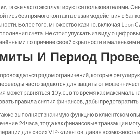
eller, также часто эксплуатируются пользователями. 
йтись без прямого контакта с взаимодействия с банко
сти. Более того, множество казино, включая Leon Ca
олнения счета. Не стоит упускать из виду о цифровых
анёнными по причине своей скрытности и маленьким 
имиты И Период Прове
опровождаться рядом ограничений, которые регулирую
переводы часто задаются для защиты от мошенничест
может равняться 10 у.е., в то время как максимальн
овать правила снятия финансов, дабы предотвратить
акже выполняет значимую функцию в клиентском опыт
чение 24 часа, тогда как финансовые транзакции могу
ерации для своих VIP-клиентов, давая возможность и