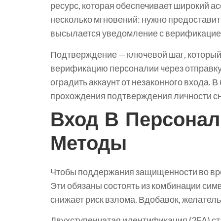
ресурс, которая обеспечивает широкий а
несколько мгновений: нужно предоставить
высылается уведомление с верификацией,
Подтверждение — ключевой шаг, который о
верификацию персоналии через отправку д
оградить аккаунт от незаконного входа. В
прохождения подтверждения личности сн
Вход В Персона
Методы
Чтобы поддержания защищенности во врем
Эти обязаны состоять из комбинации сим
снижает риск взлома. Вдобавок, желател
Двухступенчатая идентификация (2FA) с