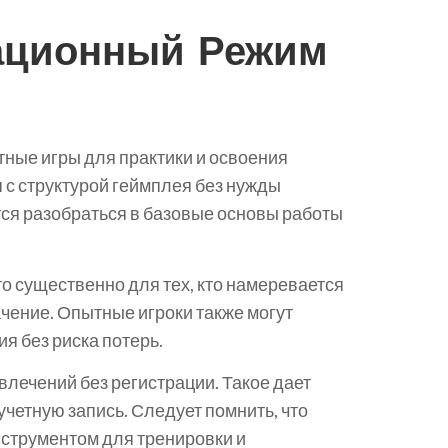
рационный Режим
атные игры для практики и освоения
 с структурой геймплея без нужды
тся разобраться в базовые основы работы
о существенно для тех, кто намеревается
чение. Опытные игроки также могут
я без риска потерь.
лечений без регистрации. Такое дает
четную запись. Следует помнить, что
нструментом для тренировки и