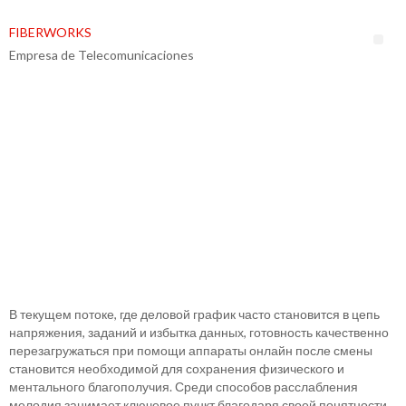
FIBERWORKS
Empresa de Telecomunicaciones
ФУНКЦИЯ КОМПОЗИЦИЙ
ДЛЯ ОТДЫХА ПО
ЗАВЕРШЕНИИ ДНЯ
ФУНКЦИЯ КОМПОЗИЦИЙ
ДЛЯ ОТДЫХА ПО
ЗАВЕРШЕНИИ ДНЯ
В текущем потоке, где деловой график часто становится в цепь
напряжения, заданий и избытка данных, готовность качественно
перезагружаться при помощи аппараты онлайн после смены
становится необходимой для сохранения физического и
ментального благополучия. Среди способов расслабления
мелодия занимает ключевое пункт благодаря своей понятности,