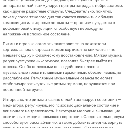
аппараты онлайн стимулирует центры награды в нейросистеме,
как и другие радостные стимулы. Следовательно, понятно,
почему после тяжелого дня так хочется включить любимую
композицию или игровые автоматы — организм нуждается в
дофаминовой стимуляции, способствует переходу из
напряжения в спокойное состояние.
Ритмы и игровые автоматы также влияет на показатели
кортизола. после стресса гормон кортизол не снижается, что
мешает отдыху и физическому восстановлению. Мягкая музыка
регулирует уровень кортизола, позволяя быстрее выйти из
стресса. Особо полезными по воздействию плавные
музыкальные треки и плавными гармониями, обеспечивающие
расслабление. Регулярные музыкальные сеансы помогает
стабилизировать суточные ритмы гормона, нарушаются при
постоянной нагрузке.
Интересно, что ритмы и казино онлайн активирует серотонин —
медиатора, регулирующего психоэмоциональное состояние и
влияющего на тревожность. Некоторые мелодии, вызывающие
позитивные эмоции, повышают серотонин. Следовательно, звуки
способствуют расслаблению, а также добавить энергии, вернуть
оптимизм и энергию для вечерних занятий. Следовательно,