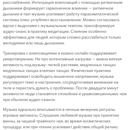
расслабления. Интеграция композиций с помощью ритмичным
дыханием формирует гармоничное влияние — ритмичное
дыхание в такт музыке усиливает работу парасимпатической
системы плюс углубляет восстановление. Можно согласовать
вдохи с выдохами с музыкальным темпом, трансформируя
аудио-сеанс в практику медитации. Слияние особенно
эффективна для людей, которым сложно расслабиться только
мелодиями или лишь дыханием.
Тренировка с композициями и казино онлайн поддерживает
умиротворению. Не про интенсивные нагрузки — важна мягкая
активность под музыку: легкой растяжке, медленных танцах
медленных танцах в мягких танцах. Физическая практика
поддерживает освободить мышечное напряжение, музыка
регулирует темп и настроение, сосредоточивая внимание на
теле и перестать думать о проблемах. После двадцати минут
активности люди становятся спокойнее и уравновешенными, чем
при обычном аудио-сеансе.
Музыка идеально вписывается в личные вечерние ритуалы
игровые автоматы. Слушание любимой музыки при принятии
ванны, за чашкой травяного чая, во время косметических
процедур, или при чтении усиливает действие общий релакс.