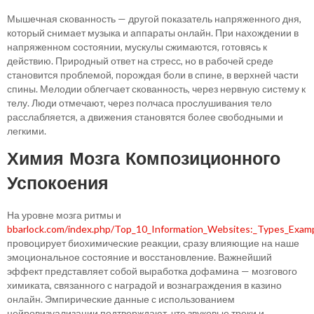
Мышечная скованность — другой показатель напряженного дня,
который снимает музыка и аппараты онлайн. При нахождении в
напряженном состоянии, мускулы сжимаются, готовясь к
действию. Природный ответ на стресс, но в рабочей среде
становится проблемой, порождая боли в спине, в верхней части
спины. Мелодии облегчает скованность, через нервную систему к
телу. Люди отмечают, через полчаса прослушивания тело
расслабляется, а движения становятся более свободными и
легкими.
Химия Мозга Композиционного
Успокоения
На уровне мозга ритмы и
bbarlock.com/index.php/Top_10_Information_Websites:_Types_Exam
провоцирует биохимические реакции, сразу влияющие на наше
эмоциональное состояние и восстановление. Важнейший
эффект представляет собой выработка дофамина — мозгового
химиката, связанного с наградой и вознаграждения в казино
онлайн. Эмпирические данные с использованием
нейровизуализации подтверждают, что звуковые треки и