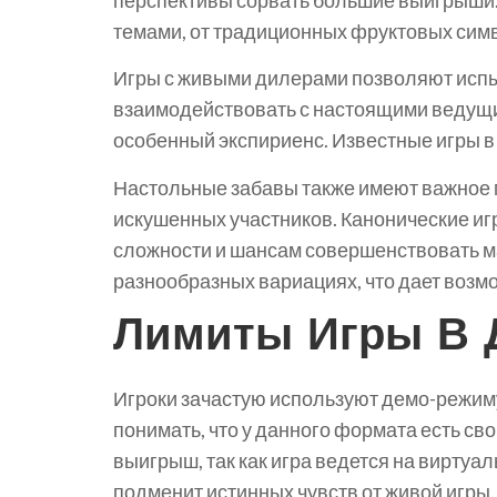
темами, от традиционных фруктовых сим
Игры с живыми дилерами позволяют испыт
взаимодействовать с настоящими ведущи
особенный экспириенс. Известные игры в 
Настольные забавы также имеют важное ме
искушенных участников. Канонические иг
сложности и шансам совершенствовать ма
разнообразных вариациях, что дает возмож
Лимиты Игры В 
Игроки зачастую используют демо-режиму,
понимать, что у данного формата есть св
выигрыш, так как игра ведется на виртуал
подменит истинных чувств от живой игры.