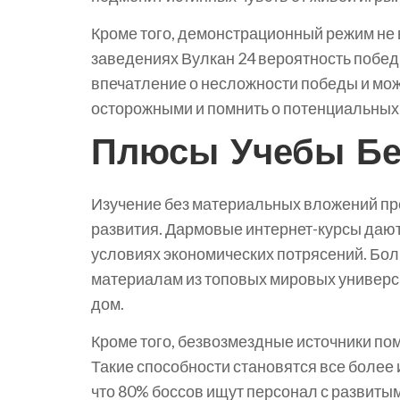
Кроме того, демонстрационный режим не 
заведениях Вулкан 24 вероятность побед
впечатление о несложности победы и може
осторожными и помнить о потенциальных
Плюсы Учебы Бе
Изучение без материальных вложений п
развития. Дармовые интернет-курсы дают 
условиях экономических потрясений. Бол
материалам из топовых мировых университ
дом.
Кроме того, безвозмездные источники по
Такие способности становятся все боле
что 80% боссов ищут персонал с развитым