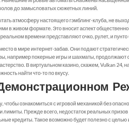
волов до замысловатых сюжетных линий.
ать атмосферу настоящего гэмблинг-клуба, не выход
ми в живом формате. Это вносит аспект общественно
реальном времени представляют очко, рулет, и пунто 
сто в мире интернет-забав. Они подают стратегически
ры, например покерные игры и шахматы, продолжают 
стерство. В виртуальном казино, скажем, Vulkan 24, 
ность найти что-то по вкусу.
Демонстрационном Ре
 чтобы ознакомиться с игровой механикой без опасно
ои лимиты. Прежде всего, недостаток реальных призов
ьные кредиты. Такое возможно будет полезно с целью 