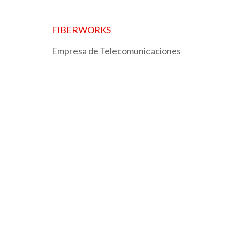
FIBERWORKS
Empresa de Telecomunicaciones
БЕЗВОЗМЕ
ОНЛАЙН-К
ЗАПИСИ: 
БЕЗВОЗМЕ