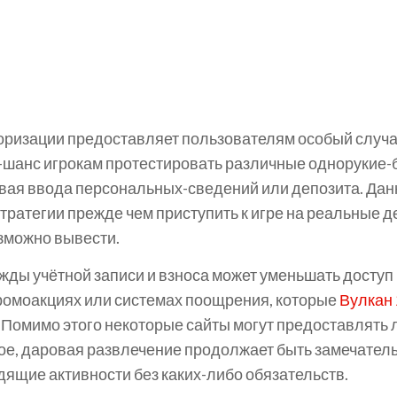
АЗИНО БЕЗ УЧ
ПЕРСПЕКТИВЫ 
торизации предоставляет пользователям особый случ
-шанс игрокам протестировать различные однорукие-
ивая ввода персональных-сведений или депозита. Да
 стратегии прежде чем приступить к игре на реальные 
озможно вывести.
жды учётной записи и взноса может уменьшать доступ 
промоакциях или системах поощрения, которые
Вулкан
. Помимо этого некоторые сайты могут предоставлять
ое, даровая развлечение продолжает быть замечател
ящие активности без каких-либо обязательств.