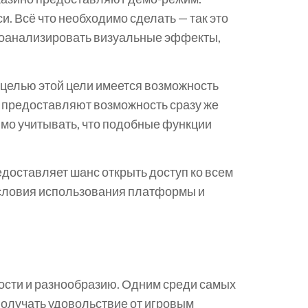
. Всё что необходимо сделать — так это
проанализировать визуальные эффекты,
 целью этой цели имеется возможность
сы предоставляют возможность сразу же
имо учитывать, что подобные функции
редоставляет шанс открыть доступ ко всем
условия использования платформы и
ости и разнообразию. Одним среди самых
получать удовольствие от игровым