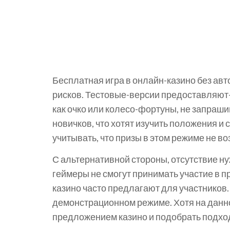
ОНЛАЙН-К
ЗАПИСИ: 
Бесплатная игра в онлайн-казино без ав
рисков. Тестовые-версии предоставляют
как очко или колесо-фортуны, не запраш
новичков, что хотят изучить положения и
учитывать, что призы в этом режиме не в
С альтернативной стороны, отсутствие ну
геймеры не смогут принимать участие в 
казино часто предлагают для участников
демонстрационном режиме. Хотя на данн
предложением казино и подобрать подход