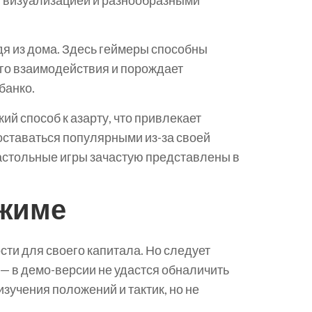
я из дома. Здесь геймеры способны
го взаимодействия и порождает
банко.
й способ к азарту, что привлекает
оставаться популярными из-за своей
настольные игры зачастую представлены в
жиме
сти для своего капитала. Но следует
 — в демо-версии не удастся обналичить
изучения положений и тактик, но не