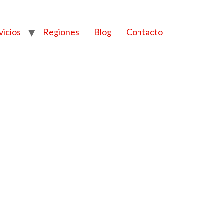
vicios
Regiones
Blog
Contacto
КА В
ЕТНОЙ
И ЛИМИТЫ
КА В