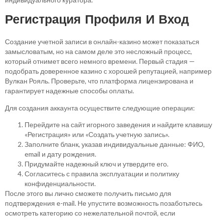
Регистрация Профиля И Вход
Создание учетной записи в онлайн-казино может показаться
замысловатым, но на самом деле это несложный процесс,
который отнимет всего немного времени. Первый стадия —
подобрать доверенное казино с хорошей репутацией, например
Вулкан Рояль. Проверьте, что платформа лицензирована и
гарантирует надежные способы оплаты.
Для создания аккаунта осуществите следующие операции:
Перейдите на сайт игорного заведения и найдите клавишу
«Регистрация» или «Создать учетную запись».
Заполните бланк, указав индивидуальные данные: ФИО,
email и дату рождения.
Придумайте надежный ключ и утвердите его.
Согласитесь с правила эксплуатации и политику
конфиденциальности.
После этого вы лично сможете получить письмо для
подтверждения e-mail. Не упустите возможность позаботьтесь
осмотреть категорию со нежелательной почтой, если