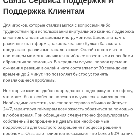
Связь Сервиса Поддержки И
Поддержка Клиентам
Для игроков, которые сталкиваются с вопросами либо
трудностями при использовании виртуального казино, поддержка
клиентов становится важным инструментом. Важно знать, что
различные платформы, такие как казино Вулкан Казахстан,
предлагают различные каналов связи. Онлайн почта и чат в
настоящем моменте являются наиболее известными способами
обращения за помощью. В в среднем случае, период времени
ожидания реакции в онлайн-чате составляет от 30 секундочек
времени до 2 минут, что позволяет быстро устранять
появляющиеся проблемы.
Некоторые казино вдобавок предлагают поддержку по телефону,
что может быть особенно полезно в случае сложных запросов.
Необходимо отметить, что саппорт сервиса обычно действует
24/7, гарантируя геймерам возможность обратиться за помощью
в любое время. При обращения следует точно формулировать
собственный вопрошение и давать все необходимые
подробности для быстрого разрешения процесса решения
проблемы. Отзывы от клиентов показывает, что более 80% из них