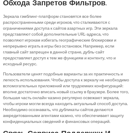
Обхода Запретов Фильтров.
Зеркала гэмблинг-платформ становятся все более
распространенными среди игроков, что сталкиваются с
ограничениями доступа к сайтов азартных игр. Эти зеркала
представляют собой дополнительные URL-адреса, что
позволяют игрокам избегать географические блокировки и
непрерывно играть в игры без остановок. Например, если
главный сайт запрещен в данной стране, дубль-сайт
предоставляет доступ к тем же функциям и контенту, что и
исходный ресурс.
Пользователи ценят подобные варианты за их практичность и
легкость использования. Чтобы доступа к зеркалу не необходимо
вспомогательных приложений или трудоемких конфигураций:
вполне достаточно вписать новый ссылку в браузере. Более того,
большая часть онлайн-казино регулярно освежают зеркала,
чтобы игроки могли всегда находить актуальный способ доступа.
Необходимо осознавать, что дубликаты сайтов делаются
аккредитованными агентами казино, что обеспечивает защиту
конфиденциальных сведений и финансовых операций.