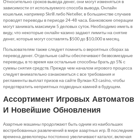
Относительно сроков вывода денег, они могут изменяться в
зависимости от используемого способа вывода. Онлайн
кошельки, например Skrill либо Neteller, в большинстве случаев
проводят переводы в периоде 24-48 часа. Банковские операции
могут занимать максимум 5 деловых суток. Необходимо иметь в
виду, что некоторые онлайн-казино задают лимиты на снятие
денег, которые могут составлять $500 до $10,000 в месяц.
Пользователям также следует помнить о вероятных сборах за
перевод денег. Отдельные сайты обеспечивают безвозмездные
переводы, в то время как остальные способны брать до 5% с
суммы снятия средств. Прежде чем началом игрового процесса
следует внимательно ознакомиться с все требования и
регламенты выплат призов на сайте Вулкан КЗ casino, чтобы
предотвратить неприятных подводных камней в будущем.
Ассортимент Игровых Автоматов
И Новейшие Обновления
Азартные машины продолжают быть одним из наибольших
востребованных развлечений в мире азартных игр. В последние
времена девелоперы постоянно увеличивают каталог, включая