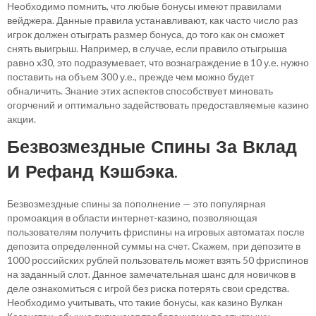
Необходимо помнить, что любые бонусы имеют правилами
вейджера. Данные правила устанавливают, как часто число раз
игрок должен отыграть размер бонуса, до того как он сможет
снять выигрыш. Например, в случае, если правило отыгрыша
равно x30, это подразумевает, что вознаграждение в 10 у.е. нужно
поставить на объем 300 у.е., прежде чем можно будет
обналичить. Знание этих аспектов способствует миновать
огорчений и оптимально задействовать предоставляемые казино
акции.
Безвозмездные Спины За Вклад
И Рефанд Кэшбэка.
Безвозмездные спины за пополнение — это популярная
промоакция в области интернет-казино, позволяющая
пользователям получить фриспины на игровых автоматах после
депозита определенной суммы на счет. Скажем, при депозите в
1000 российских рублей пользователь может взять 50 фриспинов
на заданный слот. Данное замечательная шанс для новичков в
деле ознакомиться с игрой без риска потерять свои средства.
Необходимо учитывать, что такие бонусы, как казино Вулкан