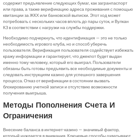
содержит предъявление следующих бумаг, как загранпаспорт
или права, а также верификацию адреса проживания с помощью
квитанции за ЖКХ или банковской выписки. Этот ход может
потребовать с нескольких часов вплоть до пары суток, и Вулкан
КЗ в соответствии с нагрузки на службы поддержки.
Необходимо подчеркнуть, что идентификация — это не только
необходимость игрового клуба, но и способ уберечь
пользователя. Верификация пользователя содействует избежать
кражу информации и гарантирует, что джекпот будет выдан
именно тому человеку, который его выиграл. Пользователи
обязаны быть готовы предъявить все необходимые документы и
следовать инструкциям казино для успешного завершения
процесса. Отказ от верификации в состоянии вызвать
блокированию учетной записи и отсутствию возможности
получения выигрыша.
Методы Пополнения Счета И
Ограничения
Внесение баланса в интернет-казино — значимый фактор,
который нуждается в внимания. Ключевые способы охватывают