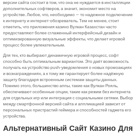
версии сайта состоит в том, что она не нуждается в инсталляции
дополнительных софтверов, а значит, экономит место на
устройстве. Любое, что, необходимо — то надежное подключение
к интернету и интернет-обозреватель. Тем не менее, стоит
отметить, что приложения казино Вулкан Казахстан часто
предоставляют более сглаженный интерфейсный дизайн и
оптимизированную визуальные эффекты, что делает игровой
процесс более увлекательным.
Для тех, кто выбирают динамичную игровой процесс, софт
способно быть оптимальным вариантом. Это даёт возможность
получать на устройство push-уведомления о новых промоакциях
и вознаграждениях, а к тому же гарантирует более надёжную
защиту благодаря встроенным системам защиты данных.
Помимо этого, большинство аппы, такие как Вулкан Рояль,
обеспечивают особенные опции, такие как режим без интернета
для отдельных игр или интеграция с социальными сетями. Выбор
между смартфонной версией сайта и аппликацией зависит от
персональных пристрастий геймера и способностей гаджета его
устройства.
Альтернативный Сайт Казино Для