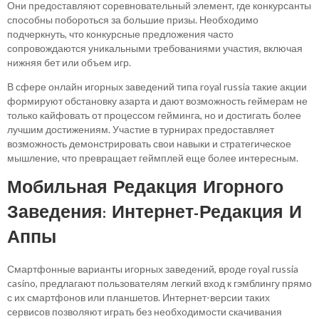
Они предоставляют соревновательный элемент, где конкурсанты
способны побороться за большие призы. Необходимо
подчеркнуть, что конкурсные предложения часто
сопровождаются уникальными требованиями участия, включая
нижняя бет или объем игр.
В сфере онлайн игорных заведений типа royal russia такие акции
формируют обстановку азарта и дают возможность геймерам не
только кайфовать от процессом гейминга, но и достигать более
лучшим достижениям. Участие в турнирах предоставляет
возможность демонстрировать свои навыки и стратегическое
мышление, что превращает геймплей еще более интересным.
Мобильная Редакция Игорного
Заведения: Интернет-Редакция И
Аппы
Смартфонные варианты игорных заведений, вроде royal russia
casino, предлагают пользователям легкий вход к гэмблингу прямо
с их смартфонов или планшетов. Интернет-версии таких
сервисов позволяют играть без необходимости скачивания