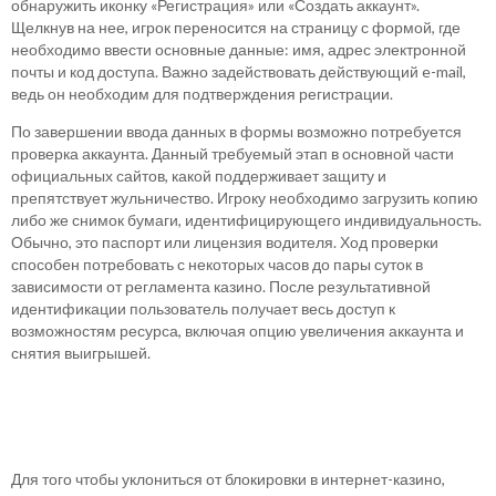
обнаружить иконку «Регистрация» или «Создать аккаунт».
Щелкнув на нее, игрок переносится на страницу с формой, где
необходимо ввести основные данные: имя, адрес электронной
почты и код доступа. Важно задействовать действующий e-mail,
ведь он необходим для подтверждения регистрации.
По завершении ввода данных в формы возможно потребуется
проверка аккаунта. Данный требуемый этап в основной части
официальных сайтов, какой поддерживает защиту и
препятствует жульничество. Игроку необходимо загрузить копию
либо же снимок бумаги, идентифицирующего индивидуальность.
Обычно, это паспорт или лицензия водителя. Ход проверки
способен потребовать с некоторых часов до пары суток в
зависимости от регламента казино. После результативной
идентификации пользователь получает весь доступ к
возможностям ресурса, включая опцию увеличения аккаунта и
снятия выигрышей.
Избежание Идентификации: Как
Уклониться От Блокировки
Для того чтобы уклониться от блокировки в интернет-казино,