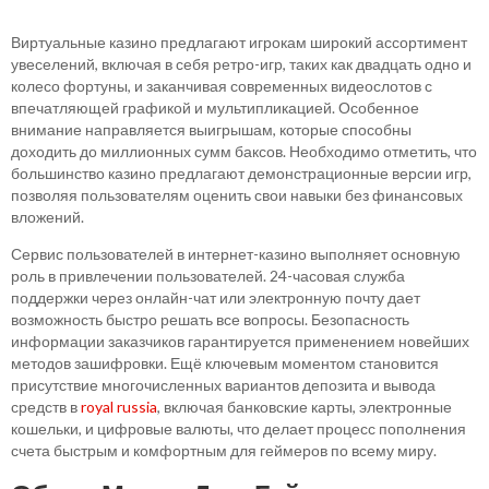
Виртуальные казино предлагают игрокам широкий ассортимент
увеселений, включая в себя ретро-игр, таких как двадцать одно и
колесо фортуны, и заканчивая современных видеослотов с
впечатляющей графикой и мультипликацией. Особенное
внимание направляется выигрышам, которые способны
доходить до миллионных сумм баксов. Необходимо отметить, что
большинство казино предлагают демонстрационные версии игр,
позволяя пользователям оценить свои навыки без финансовых
вложений.
Сервис пользователей в интернет-казино выполняет основную
роль в привлечении пользователей. 24-часовая служба
поддержки через онлайн-чат или электронную почту дает
возможность быстро решать все вопросы. Безопасность
информации заказчиков гарантируется применением новейших
методов зашифровки. Ещё ключевым моментом становится
присутствие многочисленных вариантов депозита и вывода
средств в
royal russia
, включая банковские карты, электронные
кошельки, и цифровые валюты, что делает процесс пополнения
счета быстрым и комфортным для геймеров по всему миру.