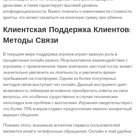
деньгами, а также гарантирует высокий уровень
конфиденциальности. Важно помнить о изменчивости стоимости
крипты, что может сказаться на конечную сумму при обмене.
Клиентская Поддержка Клиентов:
Методы Связи
В текущем мире поддержка игроков играет важную роль в
процветании онлайн казино. Результативное взаимодействие с
игроками, с привлечением такие компании, как royal russia, может
значительно увеличить их лояльность и увеличить время
пребывания на платформе. Одним из более популярных
методов связи выступает чат онлайн. Данный инструмент даёт
возможность геймерам мгновенно приобретать ответы на свои
вопросы, что особенно существенно в случае технических
неполадок или проблем с выплатами. Изучения свидетельствуют,
что более 70% юзеров отдают предпочтение именно конкретный
вариант общения.
Помимо этого, значимым аспектом сервиса пользователей
являются email и телефонные обращения. Онлайн e-mail удобна