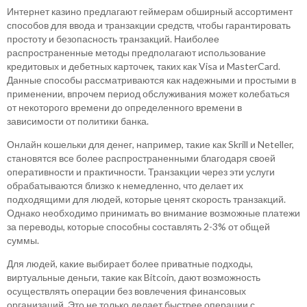
Интернет казино предлагают геймерам обширный ассортимент
способов для ввода и транзакции средств, чтобы гарантировать
простоту и безопасность транзакций. Наиболее
распространенные методы предполагают использование
кредитовых и дебетных карточек, таких как Visa и MasterCard.
Данные способы рассматриваются как надежными и простыми в
применении, впрочем период обслуживания может колебаться
от некоторого времени до определенного времени в
зависимости от политики банка.
Онлайн кошельки для денег, например, такие как Skrill и Neteller,
становятся все более распространенными благодаря своей
оперативности и практичности. Транзакции через эти услуги
обрабатываются близко к немедленно, что делает их
подходящими для людей, которые ценят скорость транзакций.
Однако необходимо принимать во внимание возможные платежи
за переводы, которые способны составлять 2-3% от общей
суммы.
Для людей, какие выбирает более приватные подходы,
виртуальные деньги, такие как Bitcoin, дают возможность
осуществлять операции без вовлечения финансовых
организаций. Это не только делает быстрее операции с