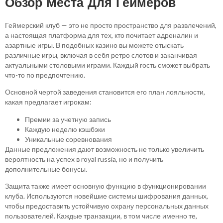
Обзор Места Для Геймеров
Геймерский клуб — это не просто пространство для развлечений,
а настоящая платформа для тех, кто почитает адреналин и
азартные игры. В подобных казино вы можете отыскать
различные игры, включая в себя ретро слотов и заканчивая
актуальными столовыми играми. Каждый гость сможет выбрать
что-то по предпочтению.
Основной чертой заведения становится его план лояльности,
какая предлагает игрокам:
Премии за учетную запись
Каждую неделю кэшбэки
Уникальные соревнования
Данные предложения дают возможность не только увеличить
вероятность на успех в royal russia, но и получить
дополнительные бонусы.
Защита также имеет основную функцию в функционировании
клуба. Используются новейшие системы шифрования данных,
чтобы предоставить устойчивую охрану персональных данных
пользователей. Каждые транзакции, в том числе именно те,