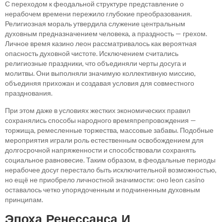
С переходом к феодальной структуре представление о
нерабочем времени пережило глубокие преобразования.
Религиозная мораль утвердила служение центральным
духовным предназначением человека, а праздность — грехом.
Личное время казино леон рассматривалось как вероятная
опасность духовной чистоте. Исключением считались
религиозные праздники, что объединяли черты досуга и
молитвы. Они выполняли значимую коллективную миссию,
объединяя прихожан и создавая условия для совместного
празднования.
При этом даже в условиях жестких экономических правил
сохранялись способы народного времяпрепровождения —
торжища, ремесленные торжества, массовые забавы. Подобные
мероприятия играли роль естественным освобождением для
долгосрочной напряженности и способствовали сохранять
социальное равновесие. Таким образом, в феодальные периоды
нерабочее досуг перестало быть исключительной возможностью,
но ещё не приобрело личностной значимости: оно leon casino
оставалось четко упорядоченным и подчиненным духовным
принципам.
Эпоха Ренессанса И