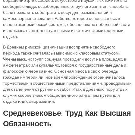
обращение философией, искусством и наукой. Исключительно
свободные люди, освобожденные от ручного занятия, способны
были позволить себе тратить досуг для размышлений и
самосовершенствования. Рабство, которое основывалось в
основе экономической системы, обеспечивало небольшой части
использовать интеллектуальными и эстетическими формами
отдыха.
В Древнем римской цивилизации восприятие свободного
периода также считалась зависимой с классовым статусом.
Члены высших групп социума проводили досуг на площадях, в
амфитеатрах или купальнях, говоря о государственные дела и
философию леон казино. Основная масса в свою очередь
граждан империи личное времяпровождение ограничивалось
торжествами и общественными представлениями, проводимыми
для отвлечения от рутинных забот. Итак, в древнюю пору отдых
служил скорее знаком общественного ранга, чем путем для
отдыха или саморазвития.
Средневековье: Труд Как Высшая
Обязанность