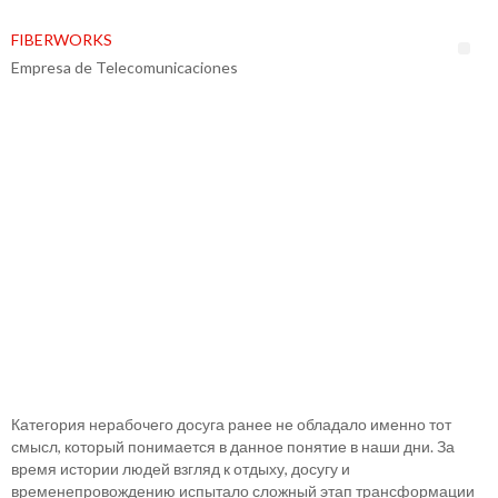
FIBERWORKS
Empresa de Telecomunicaciones
КАК
ЭВОЛЮЦИОНИРОВАЛО
ПРЕДСТАВЛЕНИЕ О
ЛИЧНОМ ПЕРИОДЕ
КАК ЭВОЛЮЦИОНИРОВАЛО
ПРЕДСТАВЛЕНИЕ О
ЛИЧНОМ ПЕРИОДЕ
Категория нерабочего досуга ранее не обладало именно тот
смысл, который понимается в данное понятие в наши дни. За
время истории людей взгляд к отдыху, досугу и
временепровождению испытало сложный этап трансформации