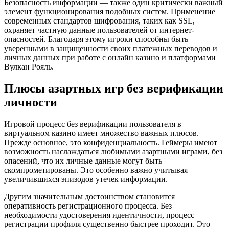
Безопасность информации — также один критически важный
элемент функционирования подобных систем. Применение
современных стандартов шифрования, таких как SSL,
охраняет частную данные пользователей от интернет-
опасностей. Благодаря этому игроки способны быть
уверенными в защищенности своих платежных переводов и
личных данных при работе с онлайн казино и платформами
Вулкан Рояль.
Плюсы азартных игр без верификации
личности
Игровой процесс без верификации пользователя в
виртуальном казино имеет множество важных плюсов.
Прежде основное, это конфиденциальность. Геймеры имеют
возможность наслаждаться любимыми азартными играми, без
опасений, что их личные данные могут быть
скомпрометированы. Это особенно важно учитывая
увеличившихся эпизодов утечек информации.
Другим значительным достоинством становится
оперативность регистрационного процесса. Без
необходимости удостоверения идентичности, процесс
регистрации профиля существенно быстрее проходит. Это