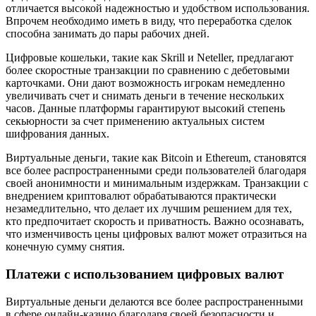
отличается высокой надежностью и удобством использования.
Впрочем необходимо иметь в виду, что переработка сделок
способна занимать до пары рабочих дней.
Цифровые кошельки, такие как Skrill и Neteller, предлагают
более скоростные транзакции по сравнению с дебетовыми
карточками. Они дают возможность игрокам немедленно
увеличивать счет и снимать деньги в течение нескольких
часов. Данные платформы гарантируют высокий степень
секьюрности за счет применению актуальных систем
шифрования данных.
Виртуальные деньги, такие как Bitcoin и Ethereum, становятся
все более распространенными среди пользователей благодаря
своей анонимности и минимальным издержкам. Транзакции с
внедрением криптовалют обрабатываются практически
незамедлительно, что делает их лучшим решением для тех,
кто предпочитает скорость и приватность. Важно осознавать,
что изменчивость цены цифровых валют может отразиться на
конечную сумму снятия.
Платежи с использованием цифровых валют
Виртуальные деньги делаются все более распространенными
в сфере онлайн-казино благодаря своей безопасности и