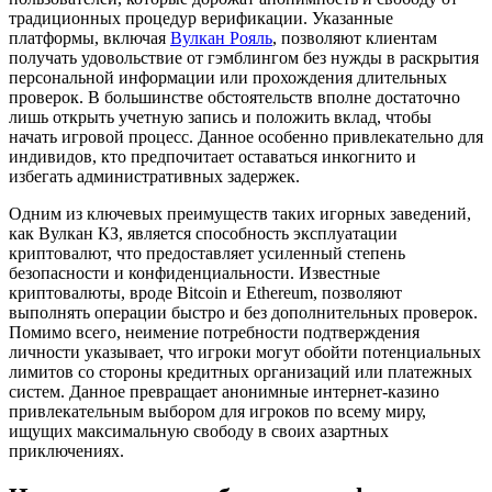
традиционных процедур верификации. Указанные
платформы, включая
Вулкан Рояль
, позволяют клиентам
получать удовольствие от гэмблингом без нужды в раскрытия
персональной информации или прохождения длительных
проверок. В большинстве обстоятельств вполне достаточно
лишь открыть учетную запись и положить вклад, чтобы
начать игровой процесс. Данное особенно привлекательно для
индивидов, кто предпочитает оставаться инкогнито и
избегать административных задержек.
Одним из ключевых преимуществ таких игорных заведений,
как Вулкан КЗ, является способность эксплуатации
криптовалют, что предоставляет усиленный степень
безопасности и конфиденциальности. Известные
криптовалюты, вроде Bitcoin и Ethereum, позволяют
выполнять операции быстро и без дополнительных проверок.
Помимо всего, неимение потребности подтверждения
личности указывает, что игроки могут обойти потенциальных
лимитов со стороны кредитных организаций или платежных
систем. Данное превращает анонимные интернет-казино
привлекательным выбором для игроков по всему миру,
ищущих максимальную свободу в своих азартных
приключениях.