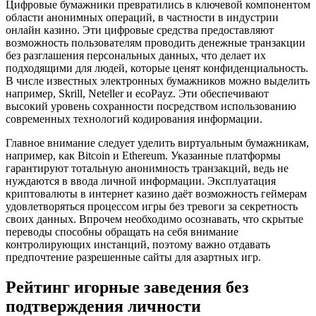
Цифровые бумажники превратились в ключевой компонентом
области анонимных операций, в частности в индустрии
онлайн казино. Эти цифровые средства предоставляют
возможность пользователям проводить денежные транзакции
без разглашения персональных данных, что делает их
подходящими для людей, которые ценят конфиденциальность.
В числе известных электронных бумажников можно выделить
например, Skrill, Neteller и ecoPayz. Эти обеспечивают
высокий уровень сохранности посредством использованию
современных технологий кодирования информации.
Главное внимание следует уделить виртуальным бумажникам,
например, как Bitcoin и Ethereum. Указанные платформы
гарантируют тотальную анонимность транзакций, ведь не
нуждаются в ввода личной информации. Эксплуатация
криптовалюты в интернет казино даёт возможность геймерам
удовлетворяться процессом игры без тревоги за секретность
своих данных. Впрочем необходимо осознавать, что скрытые
переводы способны обращать на себя внимание
контролирующих инстанций, поэтому важно отдавать
предпочтение разрешенные сайты для азартных игр.
Рейтинг игорные заведения без
подтверждения личности