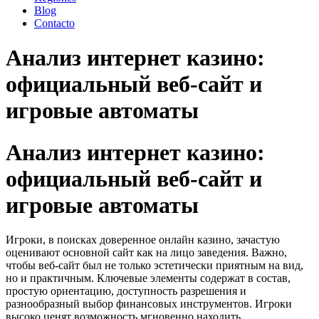
Blog
Contacto
Анализ интернет казино:
официальный веб-сайт и
игровые автоматы
Анализ интернет казино:
официальный веб-сайт и
игровые автоматы
Игроки, в поисках доверенное онлайн казино, зачастую
оценивают основной сайт как на лицо заведения. Важно,
чтобы веб-сайт был не только эстетически приятным на вид,
но и практичным. Ключевые элементы содержат в состав,
простую ориентацию, доступность разрешения и
разнообразный выбор финансовых инструментов. Игроки
высоко ценят возможность мгновенно находить