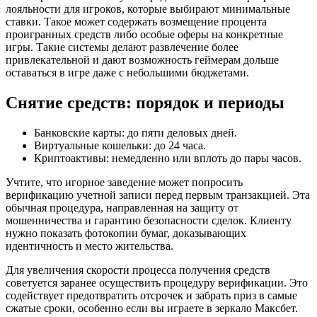
лояльности для игроков, которые выбирают минимальные
ставки. Такое может содержать возмещение процента
проигранных средств либо особые оферы на конкретные
игры. Такие системы делают развлечение более
привлекательной и дают возможность геймерам дольше
оставаться в игре даже с небольшими бюджетами.
Снятие средств: порядок и периоды
Банковские карты: до пяти деловых дней.
Виртуальные кошельки: до 24 часа.
Криптоактивы: немедленно или вплоть до пары часов.
Учтите, что игорное заведение может попросить
верификацию учетной записи перед первым транзакцией. Эта
обычная процедура, направленная на защиту от
мошенничества и гарантию безопасности сделок. Клиенту
нужно показать фотокопии бумаг, доказывающих
идентичность и место жительства.
Для увеличения скорости процесса получения средств
советуется заранее осуществить процедуру верификации. Это
содействует предотвратить отсрочек и забрать приз в самые
сжатые сроки, особенно если вы играете в зеркало Максбет.