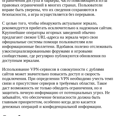
ограничения доступа и барьеры, часто появляющиеся из-за
правовых ограничений в многих странах. Пользователи
вправе быть уверены, что их сведения сохраняются в
безопасности, а игра осуществляется без перерывов.
С целью того, чтобы обнаружить актуальное зеркало,
рекомендуется прибегать исключительно к надежным сайтам.
Крупнейшие операторы игорных заведений обычно
предлагают свежие URL-адреса на зеркала через свои
официальные системы помощи пользователям или
информационные бюллетени. Вдобавок полезно отслеживать
узкоспециализированными форумами и игровыми
сообществами, где регулярно публикуются обновления по
доступным зеркалам.
Использование VPN-сервисов в совокупности с дублями
сайтов может значительно повысить доступ и скорость
подключения. При определении VPN необходимо учесть темп
связи и присутствие серверов в требуемых областях. Такое
даст возможность не только обходить ограничения, но и
защитить личную информацию от потенциальных угроз. Не
забывайте, что обеспечение безопасности должна быть
главным приоритетом, особенно когда дело касается
денежных операций и конфиденциальной информации.