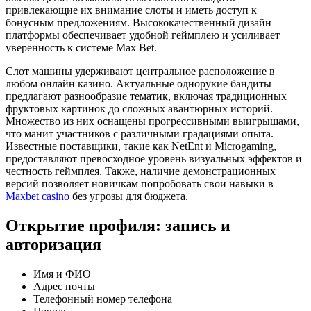
привлекающие их внимание слоты и иметь доступ к
бонусным предложениям. Высококачественный дизайн
платформы обеспечивает удобной геймплею и усиливает
уверенность к системе Max Bet.
Слот машины удерживают центральное расположение в
любом онлайн казино. Актуальные однорукие бандиты
предлагают разнообразие тематик, включая традиционных
фруктовых картинок до сложных авантюрных историй.
Множество из них оснащены прогрессивными выигрышами,
что манит участников с различными градациями опыта.
Известные поставщики, такие как NetEnt и Microgaming,
предоставляют превосходное уровень визуальных эффектов и
честность геймплея. Также, наличие демонстрационных
версий позволяет новичкам попробовать свои навыки в
Maxbet casino
без угрозы для бюджета.
Открытие профиля: запись и
авторизация
Имя и ФИО
Адрес почты
Телефонный номер телефона