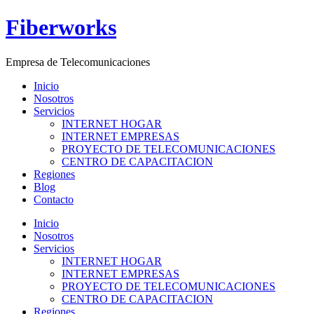
Ir
Fiberworks
al
contenido
Empresa de Telecomunicaciones
Inicio
Nosotros
Servicios
INTERNET HOGAR
INTERNET EMPRESAS
PROYECTO DE TELECOMUNICACIONES
CENTRO DE CAPACITACION
Regiones
Blog
Contacto
Menú
Inicio
Nosotros
Servicios
INTERNET HOGAR
INTERNET EMPRESAS
PROYECTO DE TELECOMUNICACIONES
CENTRO DE CAPACITACION
Regiones