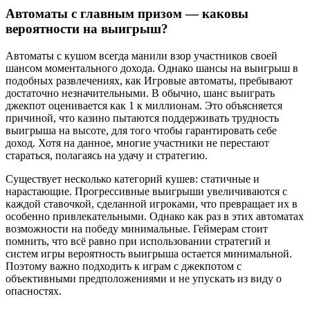
Автоматы с главным призом — каковы
вероятности на выигрыш?
Автоматы с кушом всегда манили взор участников своей
шансом моментального дохода. Однако шансы на выигрыш в
подобных развлечениях, как Игровые автоматы, пребывают
достаточно незначительными. В обычно, шанс выиграть
джекпот оценивается как 1 к миллионам. Это объясняется
причиной, что казино пытаются поддерживать трудность
выигрыша на высоте, для того чтобы гарантировать себе
доход. Хотя на данное, многие участники не перестают
стараться, полагаясь на удачу и стратегию.
Существует несколько категорий кушев: статичные и
нарастающие. Прогрессивные выигрыши увеличиваются с
каждой ставочкой, сделанной игроками, что превращает их в
особенно привлекательными. Однако как раз в этих автоматах
возможности на победу минимальные. Геймерам стоит
помнить, что всё равно при использовании стратегий и
систем игры вероятность выигрыша остается минимальной.
Поэтому важно подходить к играм с джекпотом с
объективными предположениями и не упускать из виду о
опасностях.