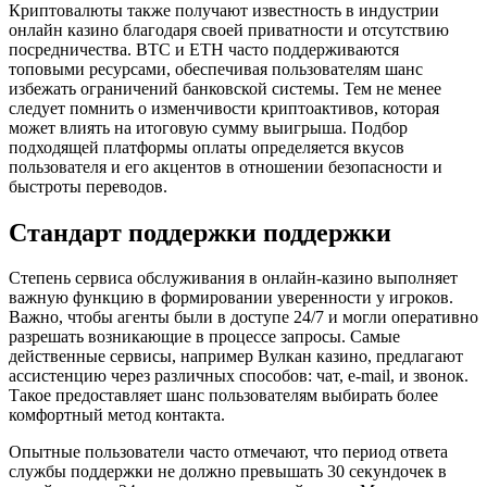
Криптовалюты также получают известность в индустрии
онлайн казино благодаря своей приватности и отсутствию
посредничества. BTC и ETH часто поддерживаются
топовыми ресурсами, обеспечивая пользователям шанс
избежать ограничений банковской системы. Тем не менее
следует помнить о изменчивости криптоактивов, которая
может влиять на итоговую сумму выигрыша. Подбор
подходящей платформы оплаты определяется вкусов
пользователя и его акцентов в отношении безопасности и
быстроты переводов.
Стандарт поддержки поддержки
Степень сервиса обслуживания в онлайн-казино выполняет
важную функцию в формировании уверенности у игроков.
Важно, чтобы агенты были в доступе 24/7 и могли оперативно
разрешать возникающие в процессе запросы. Самые
действенные сервисы, например Вулкан казино, предлагают
ассистенцию через различных способов: чат, e-mail, и звонок.
Такое предоставляет шанс пользователям выбирать более
комфортный метод контакта.
Опытные пользователи часто отмечают, что период ответа
службы поддержки не должно превышать 30 секундочек в