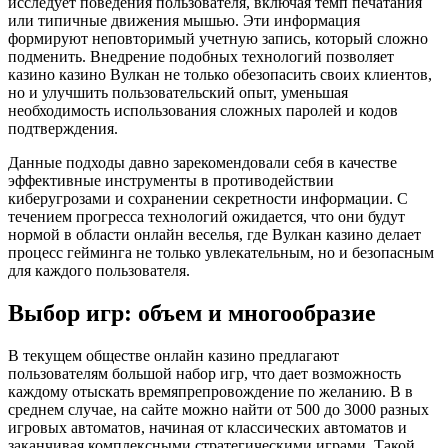
исследует поведения пользователя, включая темп печатания
или типичные движения мышью. Эти информация
формируют неповторимый учетную запись, который сложно
подменить. Внедрение подобных технологий позволяет
казино казино Вулкан не только обезопасить своих клиентов,
но и улучшить пользовательский опыт, уменьшая
необходимость использования сложных паролей и кодов
подтверждения.
Данные подходы давно зарекомендовали себя в качестве
эффективные инструменты в противодействии
киберугрозами и сохранении секретности информации. С
течением прогресса технологий ожидается, что они будут
нормой в области онлайн веселья, где Вулкан казино делает
процесс гейминга не только увлекательным, но и безопасным
для каждого пользователя.
Выбор игр: объем и многообразие
В текущем обществе онлайн казино предлагают
пользователям большой набор игр, что дает возможность
каждому отыскать времяпрепровождение по желанию. В в
среднем случае, на сайте можно найти от 500 до 3000 разных
игровых автоматов, начиная от классических автоматов и
заканчивая комплексными стратегическими играми. Такой