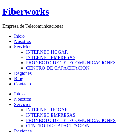
Ir
Fiberworks
al
contenido
Empresa de Telecomunicaciones
Inicio
Nosotros
Servicios
INTERNET HOGAR
INTERNET EMPRESAS
PROYECTO DE TELECOMUNICACIONES
CENTRO DE CAPACITACION
Regiones
Blog
Contacto
Menú
Inicio
Nosotros
Servicios
INTERNET HOGAR
INTERNET EMPRESAS
PROYECTO DE TELECOMUNICACIONES
CENTRO DE CAPACITACION
Regiones