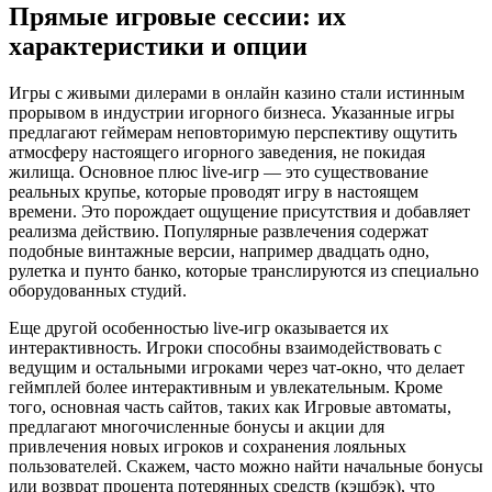
Прямые игровые сессии: их
характеристики и опции
Игры с живыми дилерами в онлайн казино стали истинным
прорывом в индустрии игорного бизнеса. Указанные игры
предлагают геймерам неповторимую перспективу ощутить
атмосферу настоящего игорного заведения, не покидая
жилища. Основное плюс live-игр — это существование
реальных крупье, которые проводят игру в настоящем
времени. Это порождает ощущение присутствия и добавляет
реализма действию. Популярные развлечения содержат
подобные винтажные версии, например двадцать одно,
рулетка и пунто банко, которые транслируются из специально
оборудованных студий.
Еще другой особенностью live-игр оказывается их
интерактивность. Игроки способны взаимодействовать с
ведущим и остальными игроками через чат-окно, что делает
геймплей более интерактивным и увлекательным. Кроме
того, основная часть сайтов, таких как Игровые автоматы,
предлагают многочисленные бонусы и акции для
привлечения новых игроков и сохранения лояльных
пользователей. Скажем, часто можно найти начальные бонусы
или возврат процента потерянных средств (кэшбэк), что