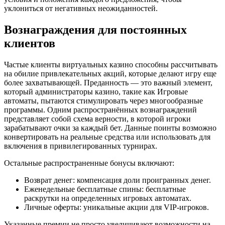
уклониться от негативных неожиданностей.
Вознаграждения для постоянных
клиентов
Частые клиенты виртуальных казино способны рассчитывать
на обилие привлекательных акций, которые делают игру еще
более захватывающей. Преданность — это важный элемент,
который администраторы казино, такие как Игровые
автоматы, пытаются стимулировать через многообразные
программы. Одним распространённых вознаграждений
представляет собой схема верности, в которой игроки
зарабатывают очки за каждый бет. Данные поинты возможно
конвертировать на реальные средства или использовать для
включения в привилегированных турнирах.
Остальные распространенные бонусы включают:
Возврат денег: компенсация доли проигранных денег.
Еженедельные бесплатные спины: бесплатные
раскрутки на определенных игровых автоматах.
Личные оферты: уникальные акции для VIP-игроков.
Указанные премии не просто увеличивают возможности на