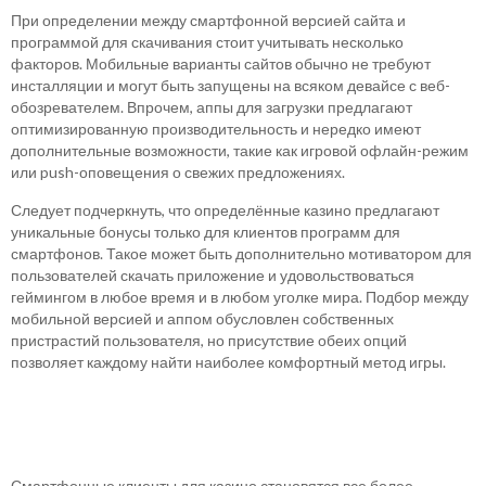
При определении между смартфонной версией сайта и
программой для скачивания стоит учитывать несколько
факторов. Мобильные варианты сайтов обычно не требуют
инсталляции и могут быть запущены на всяком девайсе с веб-
обозревателем. Впрочем, аппы для загрузки предлагают
оптимизированную производительность и нередко имеют
дополнительные возможности, такие как игровой офлайн-режим
или push-оповещения о свежих предложениях.
Следует подчеркнуть, что определённые казино предлагают
уникальные бонусы только для клиентов программ для
смартфонов. Такое может быть дополнительно мотиватором для
пользователей скачать приложение и удовольствоваться
геймингом в любое время и в любом уголке мира. Подбор между
мобильной версией и аппом обусловлен собственных
пристрастий пользователя, но присутствие обеих опций
позволяет каждому найти наиболее комфортный метод игры.
Особенности Мобильного
Приложения
Смартфонные клиенты для казино становятся все более