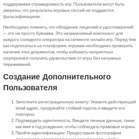
поддерживая справедливость игр. Пользователи могут быть
уверены, что результаты игровых сессий не поддаются
фальсификациям.
Необходимо помнить, что обладание лицензий и удостоверений
— это не просто бумажка. Это незаменимый компонент для
каждого солидного оператора на сегменте онлайн игр. Перед тем
как подписаться на платформе, игрокам необходимо проверить
наличие этих документов, чтобы избежать неприятных
сюрпризов и получить удовольствие от игры без ненужных
переживаний.
Создание Дополнительного
Пользователя
Заполните регистрационную анкету: Укажите действующий
email адрес, придумайте стойкий пароль и введите его
повторно.
Подтвердить идентичность: Введите личные данные, такие
как имя и год рождения, чтобы соблюдать правовые нормы.
Пройти идентификацию: Предоставьте фотографии
документов, удостоверяющих идентичность, чтобы