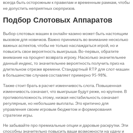
всегда быть осторожным к правилам и временным рамкам, чтобы
не допустить неприятных сюрпризов.
Подбор Слотовых Аппаратов
Выбор слотовых машин в онлайн-казино может быть настоящим
вызовом для новичков. Важно принимать во внимание несколько
важных аспектов, чтобы не только наслаждаться игрой, но и
повысить свои вероятность выигрыша. Во-первых, обратите
внимание на процент возврата игроку. Насколько значительнее
данный индекс, то значительнее вероятность получить приз на
длительном отрезке времени. Стандартный RTP для слот-машин
в большинстве случаев составляет примерно 95-98%.
Также стоит брать в расчет изменчивость слота. Повышенная
изменчивость означает, что выигрыши будут реже, но крупнее. В
противоположность этому, низкая нестабильность означает
регулярные, но небольшие выплаты. Это критично для
управления своим игровым бюджетом и формирования
стратегии игры.
Не забывайте про премиальные опции и даровые раскрутки. Эти
способны значительно повысить ваши возможности на удачу и