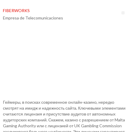
FIBERWORKS
Empresa de Telecomunicaciones
АНАЛИЗ НОВЕЙШЕГО
ОНЛАЙН-КАЗИНО В
ИНТЕРНЕТЕ
АНАЛИЗ НОВЕЙШЕГО
ОНЛАЙН-КАЗИНО В
ИНТЕРНЕТЕ
Геймеры, в поисках современное онлайн-казино, нередко
смотрят на имидж и надежность сайта. Ключевыми элементами
считаются лицензия и присутствие аудитов от автономных
аудиторских компаний. Скажем, казино с разрешением от Malta
Gaming Authority или с лицензией от UK Gambling Commission
заслуживают большего надёжности. Эти лицензии гарантируют