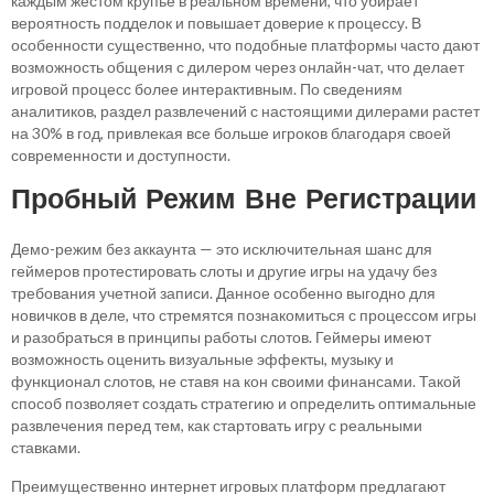
каждым жестом крупье в реальном времени, что убирает
вероятность подделок и повышает доверие к процессу. В
особенности существенно, что подобные платформы часто дают
возможность общения с дилером через онлайн-чат, что делает
игровой процесс более интерактивным. По сведениям
аналитиков, раздел развлечений с настоящими дилерами растет
на 30% в год, привлекая все больше игроков благодаря своей
современности и доступности.
Пробный Режим Вне Регистрации
Демо-режим без аккаунта — это исключительная шанс для
геймеров протестировать слоты и другие игры на удачу без
требования учетной записи. Данное особенно выгодно для
новичков в деле, что стремятся познакомиться с процессом игры
и разобраться в принципы работы слотов. Геймеры имеют
возможность оценить визуальные эффекты, музыку и
функционал слотов, не ставя на кон своими финансами. Такой
способ позволяет создать стратегию и определить оптимальные
развлечения перед тем, как стартовать игру с реальными
ставками.
Преимущественно интернет игровых платформ предлагают