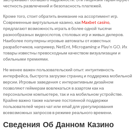
честность развлечений и безопасность платежей.
Кроме того, стоит обратить внимание на ассортимент игр.
Современные виртуальные казино, как
Maxbet casino
,
предлагают возможность играть в более одной тысячи
разнообразных видеослотов, столовых игр и живых дилеров.
Наиболее популярны игровые автоматы от известных
разработчиков, например, NetEnt, Microgaming и Play’n GO. Их
товары известны превосходным качеством визуализации и
обильными премиями.
Не менее важен пользовательский опыт: интуитивность
интерфейса, быстрота загрузки страниц и поддержка мобильной
версии. Игровые заведения с интерактивным дизайном
позволяют геймерам вовлекаться в азартом как на
персональном компьютере, так и на мобильном устройстве.
Крайне важно также наличие постоянной поддержки
пользователей через чат или email для урегулирования
всевозможных запросов в режиме реального времени.
Сведения Об Данном Казино