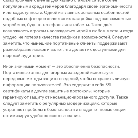
популярными среди геймеров благодаря своей эргономичности
и легкодоступности. Одной из главных основных особенностей
подобных софтверов является их настройка под всевозможные
устройства, будь то телефоны или таблеты. Такое даёт
возможность игрокам наслаждаться игрой в любом месте и когда
угодно, не потеряв качества графики и возможностей. Следует
заметить, что нынешние портативные клиенты поддерживают
разнообразие языков и валют, что делает их доступными для
широкой аудитории.
Иной значимый момент — это обеспечение безопасности.
Портативные аппы для игорных заведений используют
передовые методы защиты сведений, чтобы сохранить личную
информацию пользователей. Это содержит в себя SSL-
сертификаты и другие защитные протоколы, которые
гарантируют защиту от несанкционированного доступа. Также
следует заметить о регулярных модернизациях, которые
устраняют пробелы в безопасности и внедряют новые опции,
оптимизируя удобство использования.
Требования К Переносным
Устройствам