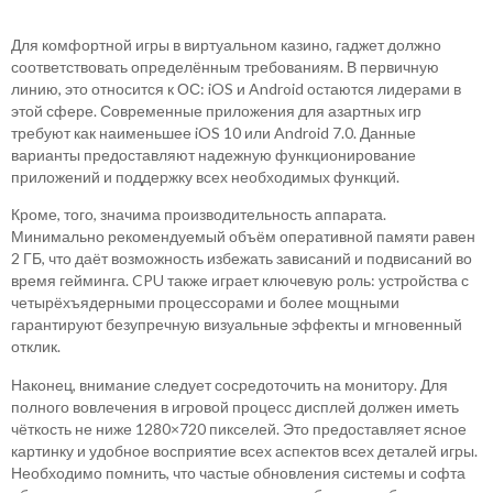
Для комфортной игры в виртуальном казино, гаджет должно
соответствовать определённым требованиям. В первичную
линию, это относится к ОС: iOS и Android остаются лидерами в
этой сфере. Современные приложения для азартных игр
требуют как наименьшее iOS 10 или Android 7.0. Данные
варианты предоставляют надежную функционирование
приложений и поддержку всех необходимых функций.
Кроме, того, значима производительность аппарата.
Минимально рекомендуемый объём оперативной памяти равен
2 ГБ, что даёт возможность избежать зависаний и подвисаний во
время гейминга. CPU также играет ключевую роль: устройства с
четырёхъядерными процессорами и более мощными
гарантируют безупречную визуальные эффекты и мгновенный
отклик.
Наконец, внимание следует сосредоточить на монитору. Для
полного вовлечения в игровой процесс дисплей должен иметь
чёткость не ниже 1280×720 пикселей. Это предоставляет ясное
картинку и удобное восприятие всех аспектов всех деталей игры.
Необходимо помнить, что частые обновления системы и софта