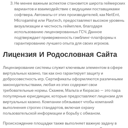
Не менее важным аспектом становится широта геймерских
вариантов и взаимодействие с ведущими поставщиками
софтвера. Автоматы от этих производителей, как NetEnt,
Microgaming или Playtech, предоставляют высокое уровень
визуализации и честность геймплея, благодаря
использованию лицензированных ГСЧ. Данное
подтверждает приверженность гэмблинг-платформы к
гарантированию лучшего опыта для своих игроков.
Лицензия И Родословная Сайта
Лицензирование системы служит ключевым элементом в сфере
виртуальных казино, так как оно гарантирует защиту и
добросовестность игр. Сертификаты оформляются различными
законодательствами, любая из этих содержит свои
требовательные нормы. Скажем, Мальта и Кюрасао — это пара
популярные юрисдикции, которые предоставляют лицензии для
виртуальных казино. Компании обязывают чтобы компаний
выполнения строгих стандартов, включая охрану
пользовательской информации и борьбу с обманом.
Происхождение площадки также выполняет важную задачу в