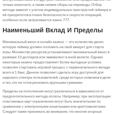
только инкогнито, а также низкие сборы на переводы. Отбор
метода зависит с учетом индивидуальных пристрастий геймера и
её приоритетов в плане безопасности и скорости операций,
особенно если затрагивается азино 777.
Наименьший Вклад И Пределы
Минимальный взнос в онлайн казино — это количество денег,
которую геймер должен положить на свой аккаунт для старта
игры. Множество ресурсов устанавливают минимальный взнос в
размере 10 долларов или эквивалент в иной валюте. Однако
некоторые казино предоставляют более выгодные условия,
позволяя стартовать игровой процесс с первоначального вклада
всего в 1 бакс. Данное позволяет сделать игру доступной для
широкого спектра пользователей, среди которых новичков в деле
и тех, кто не готов рисковать крупными суммами.
Пределы на пополнения могут различаться в зависимости от
предпочтительного метода оплаты. Например, при эксплуатации
пластиковых карт ограничения могут быть значительнее по
сравнению с электронными кошельками или криптовалютами.
Следует также принимать во внимание, что многие игорные