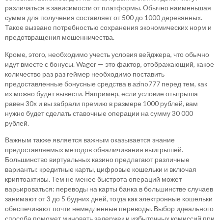
различаться в зависимости от платформы. Обычно наименьшая
сумма для получения составляет от 500 до 1000 деревянных.
Такое вызвано потребностью сохранения экономических норм и
предотвращения мошенничества.
Кроме, этого, необходимо учесть условия вейджера, что обычно
идут вместе с бонусы. Wager — это фактор, отображающий, какое
количество раз раз геймер необходимо поставить
предоставленные бонусные средства в azino777 перед тем, как
их можно будет вывести. Например, если условие отыгрыша
равен 30x и вы забрали премию в размере 1000 рублей, вам
нужно будет сделать ставочные операции на сумму 30 000
рублей.
Важным также является важным оказывается знание
предоставляемых методов обналичивания выигрышей.
Большинство виртуальных казино предлагают различные
варианты: кредитные карты, цифровые кошельки и включая
криптоактивы. Тем не менее быстрота операций может
варьироваться: переводы на карты банка в большинстве случаев
занимают от 3 до 5 будних дней, тогда как электронные кошельки
обеспечивают почти немедленные переводы. Выбор идеального
способа поможет миновать задержек и избыточных комиссий при