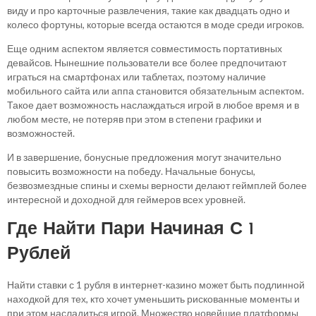
виду и про карточные развлечения, такие как двадцать одно и
колесо фортуны, которые всегда остаются в моде среди игроков.
Еще одним аспектом является совместимость портативных
девайсов. Нынешние пользователи все более предпочитают
играться на смартфонах или таблетах, поэтому наличие
мобильного сайта или аппа становится обязательным аспектом.
Такое дает возможность наслаждаться игрой в любое время и в
любом месте, не потеряв при этом в степени графики и
возможностей.
И в завершение, бонусные предложения могут значительно
повысить возможности на победу. Начальные бонусы,
безвозмездные спины и схемы верности делают геймплей более
интересной и доходной для геймеров всех уровней.
Где Найти Пари Начиная С 1
Рублей
Найти ставки с 1 рубля в интернет-казино может быть подлинной
находкой для тех, кто хочет уменьшить рискованные моменты и
при этом насладиться игрой. Множество новейшие платформы