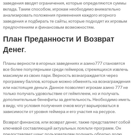
заведения вводят ограничения, которые определяются суммы
вклада. Таким способом, игрокам необходимо внимательно
анализировать положения применения каждого игорного
заведения и подбирать те сайты, которые подходят их игровым
предпочтениям и финансовым возможностям.
План Преданности И Возврат
Денег.
Планы верности в игорных заведениях и азино777 становятся
все более популярными среди геймеров, стремящихся извлечь
максимум из своих пари. Верность вознаграждается через
программу баллов, которые можно обменять на вознаграждения
или настоящие деньги. Данное позволяет игрокам азино 777 не
только получать удовольствие от геймплеем, но и получать
дополнительные бенефиты за деятельность. Необходимо иметь
в виду, что условия получения очков могут варьироваться в
зависимости от уровня геймера и его участия на ресурсе.
Возврат финансов, или возврат денег, также представляет собой
ключевой составляющей актуальных лояльти-программ. Он
предоставляет шанс пользователям получить обратно долю