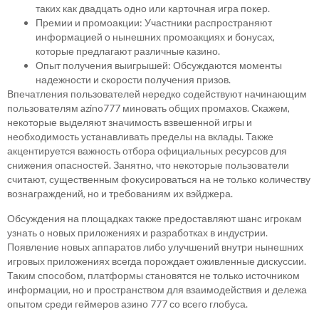
таких как двадцать одно или карточная игра покер.
Премии и промоакции: Участники распространяют
информацией о нынешних промоакциях и бонусах,
которые предлагают различные казино.
Опыт получения выигрышей: Обсуждаются моменты
надежности и скорости получения призов.
Впечатления пользователей нередко содействуют начинающим
пользователям azino777 миновать общих промахов. Скажем,
некоторые выделяют значимость взвешенной игры и
необходимость устанавливать пределы на вклады. Также
акцентируется важность отбора официальных ресурсов для
снижения опасностей. Занятно, что некоторые пользователи
считают, существенным фокусироваться на не только количеству
вознаграждений, но и требованиям их вэйджера.
Обсуждения на площадках также предоставляют шанс игрокам
узнать о новых приложениях и разработках в индустрии.
Появление новых аппаратов либо улучшений внутри нынешних
игровых приложениях всегда порождает оживленные дискуссии.
Таким способом, платформы становятся не только источником
информации, но и пространством для взаимодействия и дележа
опытом среди геймеров азино 777 со всего глобуса.