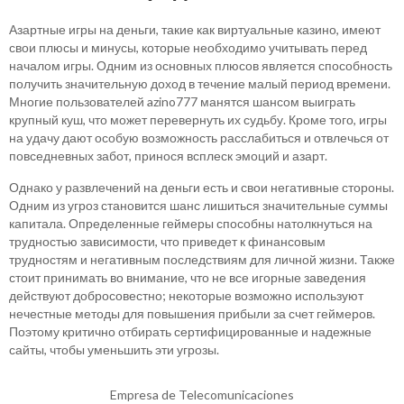
Азартные игры на деньги, такие как виртуальные казино, имеют
свои плюсы и минусы, которые необходимо учитывать перед
началом игры. Одним из основных плюсов является способность
получить значительную доход в течение малый период времени.
Многие пользователей azino777 манятся шансом выиграть
крупный куш, что может перевернуть их судьбу. Кроме того, игры
на удачу дают особую возможность расслабиться и отвлечься от
повседневных забот, принося всплеск эмоций и азарт.
Однако у развлечений на деньги есть и свои негативные стороны.
Одним из угроз становится шанс лишиться значительные суммы
капитала. Определенные геймеры способны натолкнуться на
трудностью зависимости, что приведет к финансовым
трудностям и негативным последствиям для личной жизни. Также
стоит принимать во внимание, что не все игорные заведения
действуют добросовестно; некоторые возможно используют
нечестные методы для повышения прибыли за счет геймеров.
Поэтому критично отбирать сертифицированные и надежные
сайты, чтобы уменьшить эти угрозы.
Empresa de Telecomunicaciones