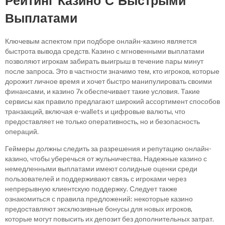
Рейтинг Казино С Быстрыми
Выплатами
Ключевым аспектом при подборе онлайн-казино является
быстрота вывода средств. Казино с мгновенными выплатами
позволяют игрокам забирать выигрыш в течение пары минут
после запроса. Это в частности значимо тем, кто игроков, которые
дорожит личное время и хочет быстро манипулировать своими
финансами, и казино 7к обеспечивает такие условия. Такие
сервисы как правило предлагают широкий ассортимент способов
транзакций, включая e-wallets и цифровые валюты, что
предоставляет не только оперативность, но и безопасность
операций.
Геймеры должны следить за разрешения и репутацию онлайн-
казино, чтобы уберечься от жульничества. Надежные казино с
немедленными выплатами имеют солидные оценки среди
пользователей и поддерживают связь с игроками через
непрерывную клиентскую поддержку. Следует также
ознакомиться с правила предложений: некоторые казино
предоставляют эксклюзивные бонусы для новых игроков,
которые могут повысить их депозит без дополнительных затрат.