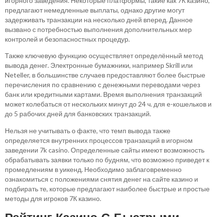
игорного заведения. Некоторые платформы, такие как 7К казино,
предлагают немедленные выплаты, однако другие могут
задерживать транзакции на несколько дней вперед. Данное
вызвано с потребностью выполнения дополнительных мер
контролей и безопасностных процедур.
Также ключевую функцию осуществляет определённый метод
вывода денег. Электронные бумажники, например Skrill или
Neteller, в большинстве случаев предоставляют более быстрые
перечисления по сравнению с денежными переводами через
банк или кредитными картами. Время выполнения транзакций
может колебаться от нескольких минут до 24 ч. для e-кошельков и
до 5 рабочих дней для банковских транзакций.
Нельзя не учитывать о факте, что темп вывода также
определяется внутренних процессов транзакций в игорном
заведении 7k casino. Определенные сайты имеют возможность
обрабатывать заявки только по будням, что возможно приведет к
промедлениям в уикенд. Необходимо заблаговременно
ознакомиться с положениями снятия денег на сайте казино и
подбирать те, которые предлагают наиболее быстрые и простые
методы для игроков 7К казино.