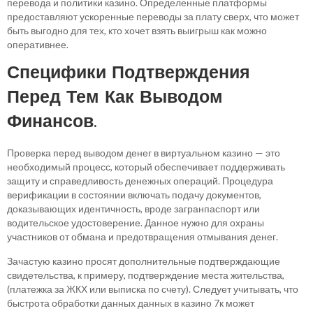
перевода и политики казино. Определенные платформы
предоставляют ускоренные переводы за плату сверх, что может
быть выгодно для тех, кто хочет взять выигрыш как можно
оперативнее.
Специфики Подтверждения
Перед Тем Как Выводом
Финансов.
Проверка перед выводом денег в виртуальном казино — это
необходимый процесс, который обеспечивает поддерживать
защиту и справедливость денежных операций. Процедура
верификации в состоянии включать подачу документов,
доказывающих идентичность, вроде загранпаспорт или
водительское удостоверение. Данное нужно для охраны
участников от обмана и предотвращения отмывания денег.
Зачастую казино просят дополнительные подтверждающие
свидетельства, к примеру, подтверждение места жительства,
(платежка за ЖКХ или выписка по счету). Следует учитывать, что
быстрота обработки данных данных в казино 7к может