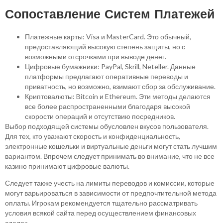
Сопоставление Систем Платежей
Платежные карты: Visa и MasterCard. Это обычный,
предоставляющий высокую степень защиты, но с
возможными отсрочками при выводе денег.
Цифровые бумажники: PayPal, Skrill, Neteller. Данные
платформы предлагают оперативные переводы и
приватность, но возможно, взимают сбор за обслуживание.
Криптовалюты: Bitcoin и Ethereum. Эти методы делаются
все более распространенными благодаря высокой
скорости операций и отсутствию посредников.
Выбор подходящей системы обусловлен вкусов пользователя.
Для тех, кто уважают скорость и конфиденциальность,
электронные кошельки и виртуальные деньги могут стать лучшим
вариантом. Впрочем следует принимать во внимание, что не все
казино принимают цифровые валюты.
Следует также учесть на лимиты переводов и комиссии, которые
могут варьироваться в зависимости от предпочтительной метода
оплаты. Игрокам рекомендуется тщательно рассматривать
условия всякой сайта перед осуществлением финансовых
сделок.