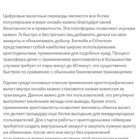
Операции В Крипте
Цифровые валютные переводы являются все более
популярными в мире онлайн казино благодаря своей
безопасности и приватности. Эти платформы позволяют игрокам
казино 7к быстро и без третьих лиц добавлять деньги на свои
аккаунты и обналичивать добычу. Биткойн и Ethereum
представляют собой наиболее широко используемыми
криптоденьгами, применяемыми для подобных нужд. Процесс
трансфера денег с применением криптовалюты в большинстве
случаев требует от пары минут до 60 минут, что существенно
быстрее по сравнению с обычными банковскими транзакциями.
Одним среди основных плюсов применения криптографических
валют внутри онлайн казино становится низкая комиссия за
транзакции. Данное важно для тех пользователей, что регулярно
выполняют маленькие вклады или выводы. Кроме этого,
применение криптовалюты позволяет миновать обмена валют,
что делает процедуру еще более выгодным для международных
пользователей. Для старта работы с криптоденьгами геймерам
требуется создать виртуальный аккаунт и закупить нужную крипту
на обменнике, после чего они могут без ограничений
пользоваться всеми преимуществами этой технологии в мире