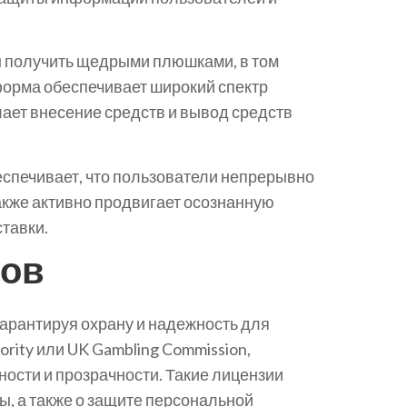
ы получить щедрыми плюшками, в том
тформа обеспечивает широкий спектр
лает внесение средств и вывод средств
еспечивает, что пользователи непрерывно
акже активно продвигает осознанную
ставки.
тов
гарантируя охрану и надежность для
rity или UK Gambling Commission,
ости и прозрачности. Такие лицензии
ы, а также о защите персональной