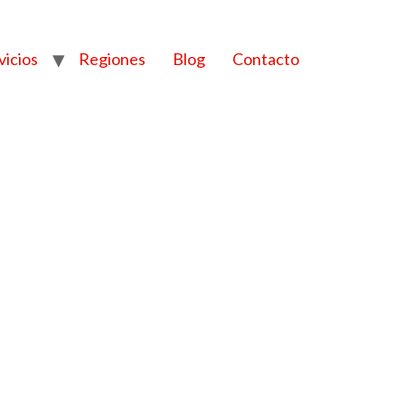
vicios
Regiones
Blog
Contacto
ОНЛАЙН-
ОНЛАЙН-