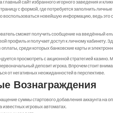
 главный сайт избранного игорного заведения и кликн
страницу с формой, где потребуется заполнить личны
ьно воспользоваться новейшую информацию, ведь это 
атель сможет получить сообщение на введённый emai
вой профиль и получает доступ к личному кабинету. З
оплаты, среди которых банковские карты и электрон
дуется просмотреть с акционной стратегией казино. 
 первоначальный депозит игрока. Впрочем стоит вним
чься от негативных неожиданностей в перспективе.
ые Вознаграждения
ращение суммы стартового добавления аккаунта на о
 известных игровых автоматах.