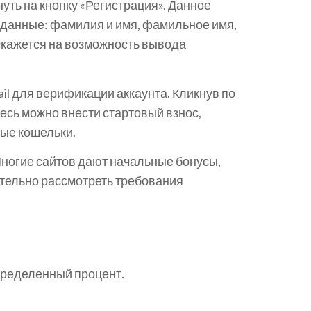
уть на кнопку «Регистрация». Данное
е данные: фамилия и имя, фамильное имя,
скажется на возможность вывода
l для верификации аккаунта. Кликнув по
десь можно внести стартовый взнос,
ные кошельки.
Многие сайтов дают начальные бонусы,
ательно рассмотреть требования
пределенный процент.