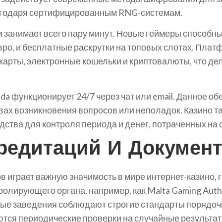
агодаря сертифицированным RNG-системам.
 занимает всего пару минут. Новые геймеры способн
вро, и бесплатные раскрутки на топовых слотах. Пла
 карты, электронные кошельки и криптовалюты, что де
a функционирует 24/7 через чат или email. Данное об
твах возникновения вопросов или неполадок. Казино т
ства для контроля периода и денег, потраченных на 
редитаций И Докумен
 играет важную значимость в мире интернет-казино, 
ролирующего органа, например, как Malta Gaming Autho
ные заведения соблюдают строгие стандарты порядочн
ются периодические проверки на случайные результат