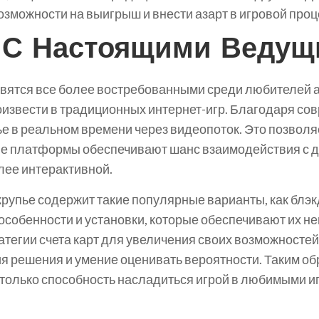
зможности на выигрыш и внести азарт в игровой проц
 С Настоящими Веду
вятся все более востребованными среди любителей а
роизвести в традиционных интернет-игр. Благодаря с
е в реальном времени через видеопоток. Это позвол
огие платформы обеспечивают шанс взаимодействия с 
лее интерактивной.
рупье содержит такие популярные варианты, как блэкд
особенности и установки, которые обеспечивают их н
атегии счета карт для увеличения своих возможностей н
я решения и умение оценивать вероятности. Таким об
олько способность насладиться игрой в любимыми игр