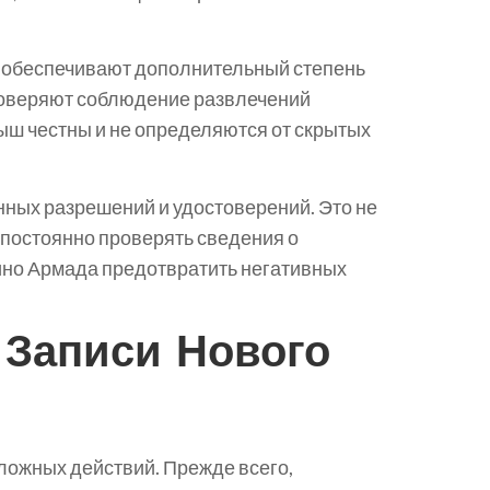
s, обеспечивают дополнительный степень
стоверяют соблюдение развлечений
ыш честны и не определяются от скрытых
нных разрешений и удостоверений. Это не
 постоянно проверять сведения о
ино Армада предотвратить негативных
 Записи Нового
сложных действий. Прежде всего,