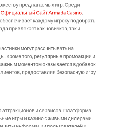
ожеству предлагаемых игр. Среди
е
Официальный Сайт Armada Casino
,
 обеспечивает каждому игроку подобрать
да привлекает как новичков, так и
астники могут рассчитывать на
ы. Кроме того, регулярные промоакции и
 Важным моментом оказывается вдобавок
лиентов, предоставляя безопасную игру
р аттракционов и сервисов. Платформа
ьные игры и казино с живыми дилерами.
защиты информации пользователей и