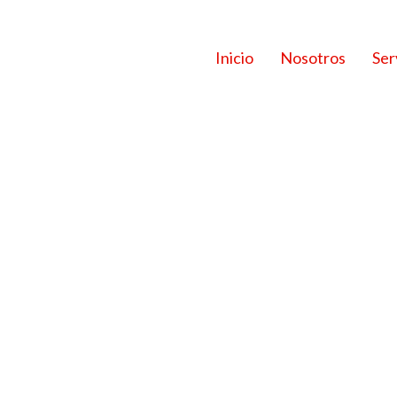
Inicio
Nosotros
Ser
ВРЕМЕННОГО 
СЕТИ
ВРЕМЕННОГО 
СЕТИ