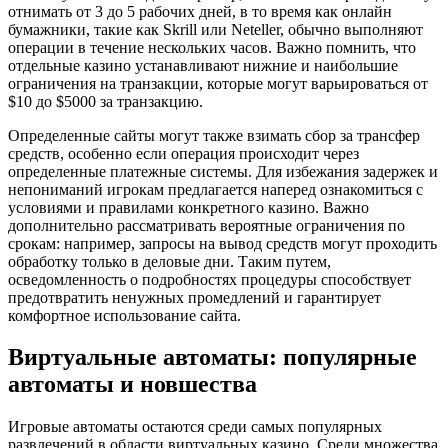
отнимать от 3 до 5 рабочих дней, в то время как онлайн
бумажники, такие как Skrill или Neteller, обычно выполняют
операции в течение нескольких часов. Важно помнить, что
отдельные казино устанавливают нижние и наибольшие
ограничения на транзакции, которые могут варьироваться от
$10 до $5000 за транзакцию.
Определенные сайты могут также взимать сбор за трансфер
средств, особенно если операция происходит через
определенные платежные системы. Для избежания задержек и
непониманий игрокам предлагается наперед ознакомиться с
условиями и правилами конкретного казино. Важно
дополнительно рассматривать вероятные ограничения по
срокам: например, запросы на вывод средств могут проходить
обработку только в деловые дни. Таким путем,
осведомленность о подробностях процедуры способствует
предотвратить ненужных промедлений и гарантирует
комфортное использование сайта.
Виртуальные автоматы: популярные
автоматы и новшества
Игровые автоматы остаются среди самых популярных
развлечений в области виртуальных казино. Среди множества