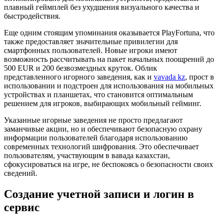
плавный геймплей без ухудшения визуального качества и
быстродействия.
Еще одним стоящим упоминания оказывается PlayFortuna, что
также предоставляет значительные привилегии для
смартфонных пользователей. Новые игроки имеют
возможность рассчитывать на пакет начальных поощрений до
500 EUR и 200 безвозмездных круток. Облик
представленного игорного заведения, как и
vavada kz
, прост в
использовании и подстроен для использования на мобильных
устройствах и планшетах, что становится оптимальным
решением для игроков, выбирающих мобильный гейминг.
Указанные игорные заведения не просто предлагают
заманчивые акции, но и обеспечивают безопасную охрану
информации пользователей благодаря использованию
современных технологий шифрования. Это обеспечивает
пользователям, участвующим в вавада казахстан,
сфокусироваться на игре, не беспокоясь о безопасности своих
сведений.
Создание учетной записи и логин в
сервис