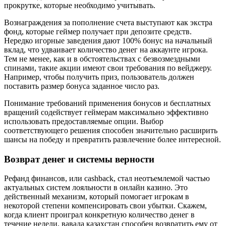
прокрутке, которые необходимо учитывать.
Вознаграждения за пополнение счета выступают как экстра
фонд, которые геймер получает при депозите средств.
Нередко игорные заведения дают 100% бонус на начальный
вклад, что удваивает количество денег на аккаунте игрока.
Тем не менее, как и в обстоятельствах с безвозмездными
спинами, такие акции имеют свои требования по вейджеру.
Например, чтобы получить приз, пользователь должен
поставить размер бонуса заданное число раз.
Понимание требований применения бонусов и бесплатных
вращений содействует геймерам максимально эффективно
использовать предоставляемые опции. Выбор
соответствующего решения способен значительно расширить
шансы на победу и превратить развлечение более интересной.
Возврат денег и системы верности
Рефанд финансов, или cashback, стал неотъемлемой частью
актуальных систем лояльности в онлайн казино. Это
действенный механизм, который помогает игрокам в
некоторой степени компенсировать свои убытки. Скажем,
когда клиент проиграл конкретную количество денег в
течение недели, вавада казахстан способен возвратить ему от