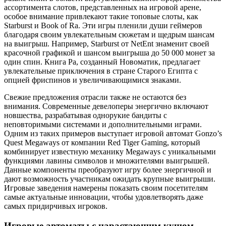
ассортимента слотов, представленных на игровой арене,
особое внимание привлекают такие топовые слоты, как
Starburst и Book of Ra. Эти игры пленили души геймеров
благодаря своим увлекательным сюжетам и щедрым шансам
на выигрыш. Например, Starburst от NetEnt знаменит своей
красочной графикой и шансом выигрыша до 50 000 монет за
один спин. Книга Ра, созданный Новоматик, предлагает
увлекательные приключения в стране Старого Египта с
опцией фриспинов и увеличивающимися знаками.
Свежие предложения отрасли также не остаются без
внимания. Современные девелоперы энергично включают
новшества, разрабатывая однорукие бандиты с
неповторимыми системами и дополнительными играми.
Одним из таких примеров выступает игровой автомат Gonzo’s
Quest Megaways от компании Red Tiger Gaming, который
комбинирует известную механику Megaways с уникальными
функциями лавины символов и множителями выигрышей.
Данные компоненты преобразуют игру более энергичной и
дают возможность участникам ожидать крупные выигрыши.
Игровые заведения намерены показать своим посетителям
самые актуальные инновации, чтобы удовлетворять даже
самых придирчивых игроков.
Игровые автоматы с нарастающим кушом