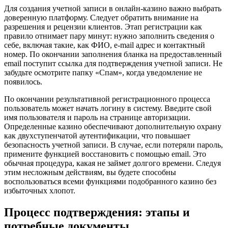
Для создания учетной записи в онлайн-казино важно выбрать
доверенную платформу. Следует обратить внимание на
разрешения и рецензии клиентов. Этап регистрации как
правило отнимает пару минут: нужно заполнить сведения о
себе, включая такие, как ФИО, e-mail адрес и контактный
номер. По окончании заполнения бланка на предоставленный
email поступит ссылка для подтверждения учетной записи. Не
забудьте осмотрите папку «Спам», когда уведомление не
появилось.
По окончании результативной регистрационного процесса
пользователь может начать логину в систему. Введите свой
имя пользователя и пароль на странице авторизации.
Определенные казино обеспечивают дополнительную охрану
как двухступенчатой аутентификации, что повышает
безопасность учетной записи. В случае, если потеряли пароль,
примените функцией восстановить с помощью email. Это
обычная процедура, какая не займет долгого времени. Следуя
этим несложным действиям, вы будете способны
воспользоваться всеми функциями подобранного казино без
избыточных хлопот.
Процесс подтверждения: этапы и
потребные документы.