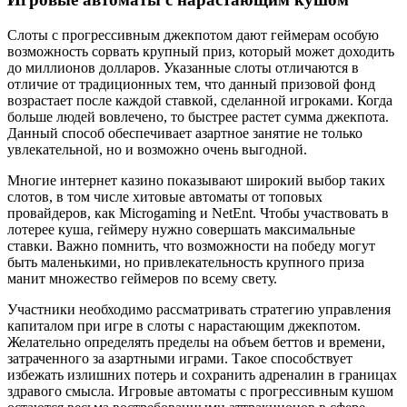
Слоты с прогрессивным джекпотом дают геймерам особую
возможность сорвать крупный приз, который может доходить
до миллионов долларов. Указанные слоты отличаются в
отличие от традиционных тем, что данный призовой фонд
возрастает после каждой ставкой, сделанной игроками. Когда
больше людей вовлечено, то быстрее растет сумма джекпота.
Данный способ обеспечивает азартное занятие не только
увлекательной, но и возможно очень выгодной.
Многие интернет казино показывают широкий выбор таких
слотов, в том числе хитовые автоматы от топовых
провайдеров, как Microgaming и NetEnt. Чтобы участвовать в
лотерее куша, геймеру нужно совершать максимальные
ставки. Важно помнить, что возможности на победу могут
быть маленькими, но привлекательность крупного приза
манит множество геймеров по всему свету.
Участники необходимо рассматривать стратегию управления
капиталом при игре в слоты с нарастающим джекпотом.
Желательно определять пределы на объем беттов и времени,
затраченного за азартными играми. Такое способствует
избежать излишних потерь и сохранить адреналин в границах
здравого смысла. Игровые автоматы с прогрессивным кушом