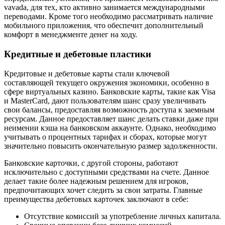
vavada, для тех, кто активно занимается международными
переводами. Кроме того необходимо рассматривать наличие
мобильного приложения, что обеспечит дополнительный
комфорт в менеджменте денег на ходу.
Кредитные и дебетовые пластики
Кредитовые и дебетовые карты стали ключевой
составляющей текущего окружения экономики, особенно в
сфере виртуальных казино. Банковские карты, такие как Visa
и MasterCard, дают пользователям шанс сразу увеличивать
свои балансы, предоставляя возможность доступа к заемным
ресурсам. Данное предоставляет шанс делать ставки даже при
неимении кэша на банковском аккаунте. Однако, необходимо
учитывать о процентных тарифах и сборах, которые могут
значительно повысить окончательную размер задолженности.
Банковские карточки, с другой стороны, работают
исключительно с доступными средствами на счете. Данное
делает такие более надежным решением для игроков,
предпочитающих хочет следить за свои затраты. Главные
преимущества дебетовых карточек заключают в себе:
Отсутствие комиссий за употребление личных капитала.