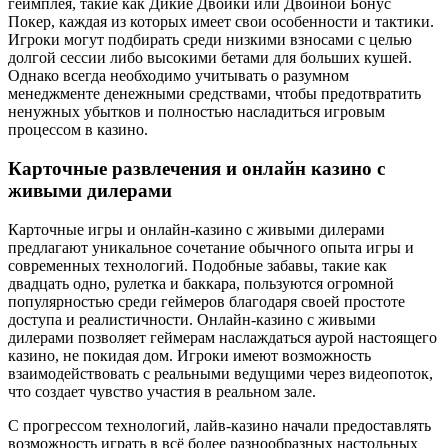
геймплея, такие как Дикие Двойки или Двойной Бонус
Покер, каждая из которых имеет свои особенности и тактики.
Игроки могут подбирать среди низкими взносами с целью
долгой сессии либо высокими бетами для больших кушей.
Однако всегда необходимо учитывать о разумном
менеджменте денежными средствами, чтобы предотвратить
ненужных убытков и полностью насладиться игровым
процессом в казино.
Карточные развлечения и онлайн казино с
живыми дилерами
Карточные игры и онлайн-казино с живыми дилерами
предлагают уникальное сочетание обычного опыта игры и
современных технологий. Подобные забавы, такие как
двадцать одно, рулетка и баккара, пользуются огромной
популярностью среди геймеров благодаря своей простоте
доступа и реалистичности. Онлайн-казино с живыми
дилерами позволяет геймерам наслаждаться аурой настоящего
казино, не покидая дом. Игроки имеют возможность
взаимодействовать с реальными ведущими через видеопоток,
что создает чувство участия в реальном зале.
С прогрессом технологий, лайв-казино начали предоставлять
возможность играть в всё более разнообразных настольных