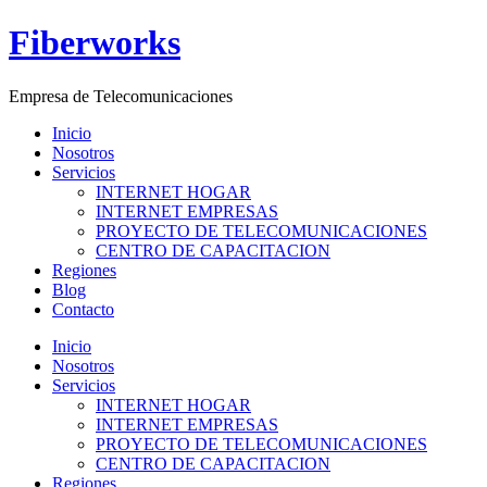
Ir
Fiberworks
al
contenido
Empresa de Telecomunicaciones
Inicio
Nosotros
Servicios
INTERNET HOGAR
INTERNET EMPRESAS
PROYECTO DE TELECOMUNICACIONES
CENTRO DE CAPACITACION
Regiones
Blog
Contacto
Menú
Inicio
Nosotros
Servicios
INTERNET HOGAR
INTERNET EMPRESAS
PROYECTO DE TELECOMUNICACIONES
CENTRO DE CAPACITACION
Regiones