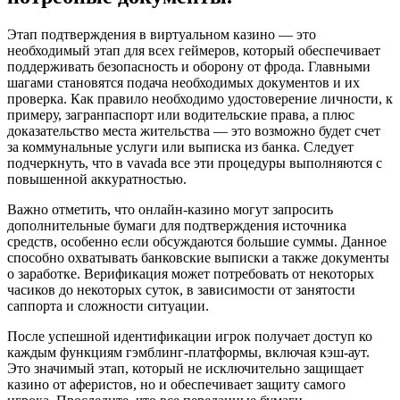
Этап подтверждения в виртуальном казино — это
необходимый этап для всех геймеров, который обеспечивает
поддерживать безопасность и оборону от фрода. Главными
шагами становятся подача необходимых документов и их
проверка. Как правило необходимо удостоверение личности, к
примеру, загранпаспорт или водительские права, а плюс
доказательство места жительства — это возможно будет счет
за коммунальные услуги или выписка из банка. Следует
подчеркнуть, что в vavada все эти процедуры выполняются с
повышенной аккуратностью.
Важно отметить, что онлайн-казино могут запросить
дополнительные бумаги для подтверждения источника
средств, особенно если обсуждаются большие суммы. Данное
способно охватывать банковские выписки а также документы
о заработке. Верификация может потребовать от некоторых
часиков до некоторых суток, в зависимости от занятости
саппорта и сложности ситуации.
После успешной идентификации игрок получает доступ ко
каждым функциям гэмблинг-платформы, включая кэш-аут.
Это значимый этап, который не исключительно защищает
казино от аферистов, но и обеспечивает защиту самого