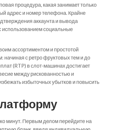
повая процедура, какая занимает только
ный адрес и номер телефона. Крайне
подтверждения аккаунта и вывода
 с использованием социальные
воим ассортиментом и простотой
 начиная с ретро фруктовых тем и до
лат (RTP) в слот-машинах достигает
весие между рискованностью и
избежать избыточных убытков и повысить
Платформу
лько минут. Первым делом перейдите на
дартную бланк, введя индивидуальную