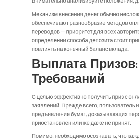
Внимательно анализируйте положения, дл
Механизм внесения денег обычно несложен
обеспечивают разнообразие методов опл
переводов — приоритет для всех автори
определении способа депозита стоит при
повлиять на конечный баланс вклада.
Выплата Призов:
Требований
С целью эффективно получить приз с онл
заявлений. Прежде всего, пользователь 
предъявление бумаг, доказывающих перс
приостановлен или же даже не принят.
Помимо, необходимо осознавать, что кажд