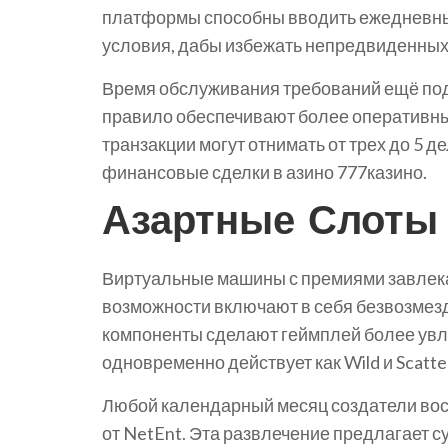
платформы способны вводить ежедневные
условия, дабы избежать непредвиденных
Время обслуживания требований ещё подчи
правило обеспечивают более оперативные
транзакции могут отнимать от трех до 5 
финансовые сделки в азино 777казино.
Азартные Слоты
Виртуальные машины с премиями завлека
возможности включают в себя безвозмездн
компоненты сделают геймплей более увлек
одновременно действует как Wild и Scatt
Любой календарный месяц создатели вос
от NetEnt. Эта развлечение предлагает 