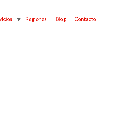
vicios
Regiones
Blog
Contacto
Т-КАЗИНО:
Т-КАЗИНО: