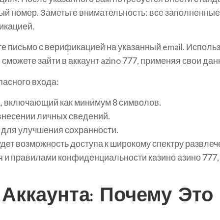
ный номер. Заметьте внимательность: все заполненн
икацией.
е письмо с верификацией на указанный email. Исполь
сможете зайти в аккаунт azino 777, применяя свои да
пасного входа:
, включающий как минимум 8 символов.
 внесении личных сведений.
 для улучшения сохранности.
будет возможность доступа к широкому спектру развлеч
 и правилами конфиденциальности казино азино 777,
Аккаунта: Почему Это