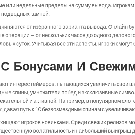
 или недельные пределы на сумму вывода. Игрокам 
 подводных камней.
няются от избранного варианта вывода. Онлайн бумажн
 операции — от нескольких часов до одного делового 
деловых суток. Учитывая все эти аспекты, игроки смог
 С Бонусами И Свежи
ют интерес геймеров, пытающихся увеличить свои ш
ые спины, умножители побед и эксклюзивные символы,
ательной и активной. Например, в популярном слоте «
er, давая путь к 10 безвозмездным спинам с увеличи
хищают игроков новинками. Среди свежих релизов мож
существенную волатильность и наибольший выигрыш до