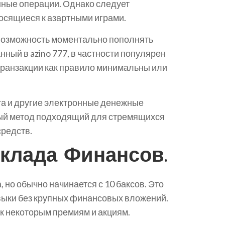
ные операции. Однако следует
осящиеся к азартными играми.
ют возможность моментально пополнять
ный в azino 777, в частности популярен
транзакции как правило минимальны или
а и другие электронные денежные
ный метод подходящий для стремящихся
средств.
клада Финансов.
но обычно начинается с 10 баксов. Это
выки без крупных финансовых вложений.
 к некоторым премиям и акциям.