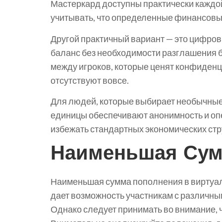
Мастеркард доступны практически каждо
учитывать, что определенные финансовы
Другой практичный вариант — это цифровы
баланс без необходимости разглашения ба
между игроков, которые ценят конфиденц
отсутствуют вовсе.
Для людей, которые выбирает необычные
единицы обеспечивают анонимность и оп
избежать стандартных экономических стр
Наименьшая Сумм
Наименьшая сумма пополнения в виртуальн
дает возможность участникам с различн
Однако следует принимать во внимание, ч