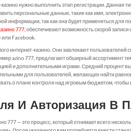
-казино нужно выполнить этап регистрации. Данная ти
авить персональные данные, такие как имя, электрон
ной информации, так как она будет применяться для 
казино 777
, обеспечивают возможность скорой записи
 или Facebook.
го интернет-казино. Они завлекают пользователей с
мер azino 777, предлагают обширный ассортимент тем:
цией и дополнительными играми. Средний процент вып
кательными для пользователей, желающих найти равно
ать о плане контроля над игровым бюджетом, чтобы 
ля И Авторизация В 
ино 777 — это процесс, который отнимает всего неско
ация». После указанного вам потребуется внести стан