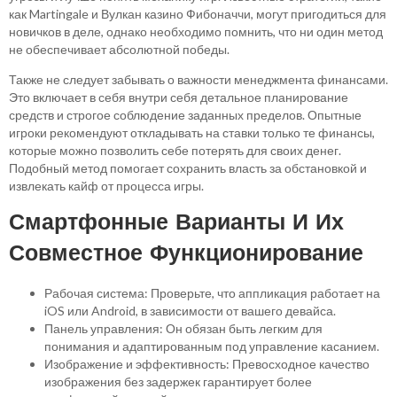
как Martingale и Вулкан казино Фибоначчи, могут пригодиться для
новичков в деле, однако необходимо помнить, что ни один метод
не обеспечивает абсолютной победы.
Также не следует забывать о важности менеджмента финансами.
Это включает в себя внутри себя детальное планирование
средств и строгое соблюдение заданных пределов. Опытные
игроки рекомендуют откладывать на ставки только те финансы,
которые можно позволить себе потерять для своих денег.
Подобный метод помогает сохранить власть за обстановкой и
извлекать кайф от процесса игры.
Смартфонные Варианты И Их
Совместное Функционирование
Рабочая система: Проверьте, что аппликация работает на
iOS или Android, в зависимости от вашего девайса.
Панель управления: Он обязан быть легким для
понимания и адаптированным под управление касанием.
Изображение и эффективность: Превосходное качество
изображения без задержек гарантирует более