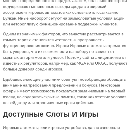
мнение о определенной площадке. Скажем, большинство игроки
подчеркивают мгновенные выводы средств и широкий
ассортимент игровых автоматов как основные плюсы казино
Вулкан. Иные наоборот сетуют на замысловатые условия акций
или неторопливую функционирование поддержки клиентов.
Одним из значимых факторов, что зачастую рассматривается в
комментариях, становится честность и прозрачность
функционирования казино. Игроки Игровые автоматы стремятся
быть уверены, что их возможности на победу не зависят от
скрытых алгоритмов или уловок. Поэтому сайты с лицензиями от
известных регуляторов, например, как MGA или UKGC, получают
больше доверия среди игроков.
Вдобавок, знающие участники советуют новобранцам обращать
внимание на требования предложений и бонусов. Некоторые
оферы имеют возможность показаться заманчивыми на первый
взгляд, но содержать скрытые лимиты, такие как жесткие условия
по вейджеру или ограниченные сроки действия.
Доступные Слоты И Игры
Игровые автоматы, или игровые устройства, давно завоевали