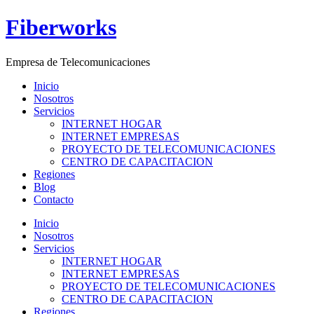
Ir
Fiberworks
al
contenido
Empresa de Telecomunicaciones
Inicio
Nosotros
Servicios
INTERNET HOGAR
INTERNET EMPRESAS
PROYECTO DE TELECOMUNICACIONES
CENTRO DE CAPACITACION
Regiones
Blog
Contacto
Menú
Inicio
Nosotros
Servicios
INTERNET HOGAR
INTERNET EMPRESAS
PROYECTO DE TELECOMUNICACIONES
CENTRO DE CAPACITACION
Regiones