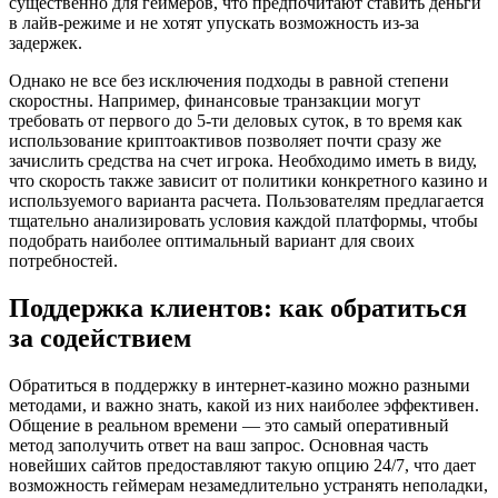
существенно для геймеров, что предпочитают ставить деньги
в лайв-режиме и не хотят упускать возможность из-за
задержек.
Однако не все без исключения подходы в равной степени
скоростны. Например, финансовые транзакции могут
требовать от первого до 5-ти деловых суток, в то время как
использование криптоактивов позволяет почти сразу же
зачислить средства на счет игрока. Необходимо иметь в виду,
что скорость также зависит от политики конкретного казино и
используемого варианта расчета. Пользователям предлагается
тщательно анализировать условия каждой платформы, чтобы
подобрать наиболее оптимальный вариант для своих
потребностей.
Поддержка клиентов: как обратиться
за содействием
Обратиться в поддержку в интернет-казино можно разными
методами, и важно знать, какой из них наиболее эффективен.
Общение в реальном времени — это самый оперативный
метод заполучить ответ на ваш запрос. Основная часть
новейших сайтов предоставляют такую опцию 24/7, что дает
возможность геймерам незамедлительно устранять неполадки,