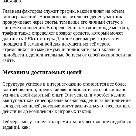
расходов.
Главным фактором служит трафик, какой влияет на объем
вознаграждений. Насколько значительнее денег участник
прокручивает через слоты, тем выше его личный статус в
системе поощрений. В определённых казино, вроде мостбет,
трафик также определяет возврат средств, который может
достигать 10% от потерь. Данное превращает структуру
поощрений заманчивой для искушенных геймеров,
стремящихся по максимуму использовать свои вклады и
приобретать дополнительные бонусы от своей активности на
сайте.
Механизм достигаемых целей
Структура успехов в интернет-казино становится все более
востребованной, предоставляя пользователям особый шанс
усилить свой азартный опыт. Эти успехи в мостбет казино
выступают как своеобразные вознаграждения за выполнение
конкретных целей, которые могут различаться от несложных
действий до комплексных игровых тактик.
Геймеры могут получать премии за осуществление подобных
заданий, как: