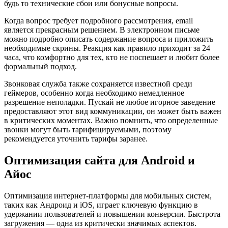
будь то технические сбои или бонусные вопросы.
Когда вопрос требует подробного рассмотрения, email
является прекрасным решением. В электронном письме
можно подробно описать содержание вопроса и приложить
необходимые скрины. Реакция как правило приходит за 24
часа, что комфортно для тех, кто не поспешает и любит более
формальный подход.
Звонковая служба также сохраняется известной среди
геймеров, особенно когда необходимо немедленное
разрешение неполадки. Пускай не любое игорное заведение
предоставляют этот вид коммуникации, он может быть важен
в критических моментах. Важно помнить, что определенные
звонки могут быть тарифицируемыми, поэтому
рекомендуется уточнить тарифы заранее.
Оптимизация сайта для Android и
Айос
Оптимизация интернет-платформы для мобильных систем,
таких как Андроид и iOS, играет ключевую функцию в
удержании пользователей и повышении конверсии. Быстрота
загружения — одна из критически значимых аспектов.