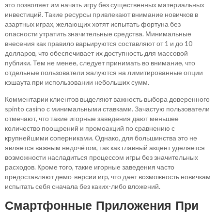
это позволяет им начать игру без существенных материальных
инвестиций. Такие ресурсы привлекают внимание новичков в
азартных играх, желающих хотят испытать фортуна без
опасности утратить значительные средства. Минимальные
внесения как правило варьируются составляют от 1 и до 10
долларов, что обеспечивает их доступность для массовой
публики. Тем не менее, следует принимать во внимание, что
отдельные пользователи жалуются на лимитированные опции
кэшаута при использовании небольших сумм.
Комментарии клиентов выделяют важность выбора доверенного
spinto casino с минимальными ставками. Зачастую пользователи
отмечают, что такие игорные заведения дают меньшее
количество поощрений и промоакций по сравнению с
крупнейшими соперниками. Однако, для большинства это не
является важным недочётом, так как главный акцент уделяется
возможности насладиться процессом игры без значительных
расходов. Кроме того, такие игорные заведения часто
предоставляют демо-версии игр, что дает возможность новичкам
испытать себя сначала без каких-либо вложений.
Смартфонные Приложения При