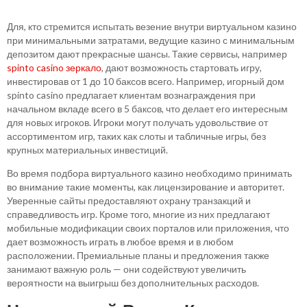
Для, кто стремится испытать везение внутри виртуальном казино
при минимальными затратами, ведущие казино с минимальным
депозитом дают прекрасные шансы. Такие сервисы, например
spinto casino зеркало
, дают возможность стартовать игру,
инвестировав от 1 до 10 баксов всего. Например, игорный дом
spinto casino предлагает клиентам вознаграждения при
начальном вкладе всего в 5 баксов, что делает его интересным
для новых игроков. Игроки могут получать удовольствие от
ассортиментом игр, таких как слоты и табличные игры, без
крупных материальных инвестиций.
Во время подбора виртуального казино необходимо принимать
во внимание такие моменты, как лицензирование и авторитет.
Уверенные сайты предоставляют охрану транзакций и
справедливость игр. Кроме того, многие из них предлагают
мобильные модификации своих порталов или приложения, что
дает возможность играть в любое время и в любом
расположении. Премиальные планы и предложения также
занимают важную роль — они содействуют увеличить
вероятности на выигрыш без дополнительных расходов.