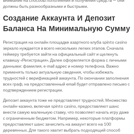
внимание на способы пополнения и получения средств — они
должны быть разнообразными и быстрыми.
Создание Аккаунта И Депозит
Баланса На Минимальную Сумму
Регистрация на онлайн площадке азартного клуба spinto casino
зеркало нуждается в всего нескольких легких этапов. Сначала
геймеру требуется зайти на официальный сайт и щелкнуть
клавишу «Регистрация». Далее оформляется форма с личными
данными: фамилия, e-mail адрес и номер телефона. Важно
применять только актуальную сведения, чтобы избежать
трудностей с верификацией аккаунта. По окончании заполнения
всех граф, на предоставленный email будет отправлено письмо с
подтверждением регистрации.
Депозит аккаунта тоже не представляет трудностей. Множество
онлайн-казино, включая spinto casino, предоставляют шанс
внести самую маленькую ставку, что позволяет начать игру даже
с ограниченным бюджетом. Например, некоторые платформы
предоставляют шанс зачислить на аккаунт всего на 100
деревянных. Для такого хватит выбрать подходящий способ