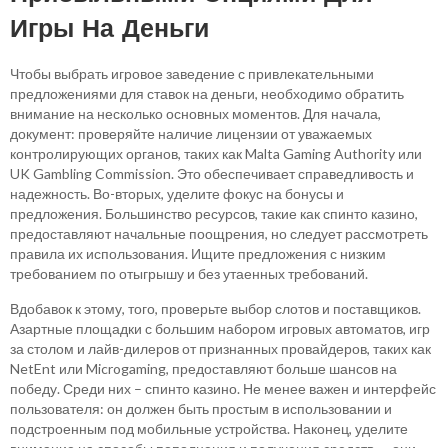
Игры На Деньги
Чтобы выбрать игровое заведение с привлекательными
предложениями для ставок на деньги, необходимо обратить
внимание на несколько основных моментов. Для начала,
документ: проверяйте наличие лицензии от уважаемых
контролирующих органов, таких как Malta Gaming Authority или
UK Gambling Commission. Это обеспечивает справедливость и
надежность. Во-вторых, уделите фокус на бонусы и
предложения. Большинство ресурсов, такие как спинто казино,
предоставляют начальные поощрения, но следует рассмотреть
правила их использования. Ищите предложения с низким
требованием по отыгрышу и без утаенных требований.
Вдобавок к этому, того, проверьте выбор слотов и поставщиков.
Азартные площадки с большим набором игровых автоматов, игр
за столом и лайв-дилеров от признанных провайдеров, таких как
NetEnt или Microgaming, предоставляют больше шансов на
победу. Среди них – спинто казино. Не менее важен и интерфейс
пользователя: он должен быть простым в использовании и
подстроенным под мобильные устройства. Наконец, уделите