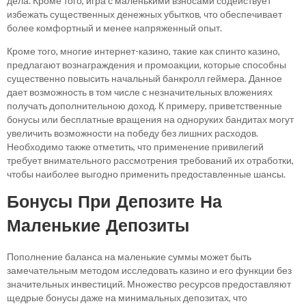
дела. Кроме того, игра с маленькими взносами содействует
избежать существенных денежных убытков, что обеспечивает
более комфортный и менее напряженный опыт.
Кроме того, многие интернет-казино, такие как спинто казино,
предлагают вознаграждения и промоакции, которые способны
существенно повысить начальный банкролл геймера. Данное
дает возможность в том числе с незначительных вложениях
получать дополнительною доход. К примеру, приветственные
бонусы или бесплатные вращения на одноруких бандитах могут
увеличить возможности на победу без лишних расходов.
Необходимо также отметить, что применение привилегий
требует внимательного рассмотрения требований их отработки,
чтобы наиболее выгодно применить предоставленные шансы.
Бонусы При Депозите На
Маленькие Депозиты
Пополнение баланса на маленькие суммы может быть
замечательным методом исследовать казино и его функции без
значительных инвестиций. Множество ресурсов предоставляют
щедрые бонусы даже на минимальных депозитах, что