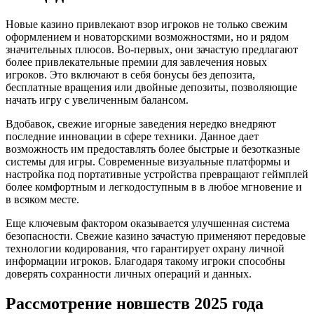
Новые казино привлекают взор игроков не только свежим
оформлением и новаторскими возможностями, но и рядом
значительных плюсов. Во-первых, они зачастую предлагают
более привлекательные премии для завлечения новых
игроков. Это включают в себя бонусы без депозита,
бесплатные вращения или двойные депозиты, позволяющие
начать игру с увеличенным балансом.
Вдобавок, свежие игорные заведения нередко внедряют
последние инновации в сфере техники. Данное дает
возможность им предоставлять более быстрые и безотказные
системы для игры. Современные визуальные платформы и
настройка под портативные устройства превращают геймплей
более комфортным и легкодоступным в в любое мгновение и
в всяком месте.
Еще ключевым фактором оказывается улучшенная система
безопасности. Свежие казино зачастую применяют передовые
технологии кодирования, что гарантирует охрану личной
информации игроков. Благодаря такому игроки способны
доверять сохранности личных операций и данных.
Рассмотрение новшеств 2025 года