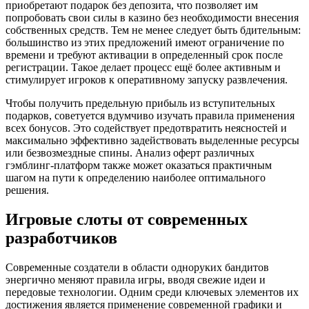
приобретают подарок без депозита, что позволяет им
попробовать свои силы в казино без необходимости внесения
собственных средств. Тем не менее следует быть бдительным:
большинство из этих предложений имеют ограничение по
времени и требуют активации в определенный срок после
регистрации. Такое делает процесс ещё более активным и
стимулирует игроков к оперативному запуску развлечения.
Чтобы получить предельную прибыль из вступительных
подарков, советуется вдумчиво изучать правила применения
всех бонусов. Это содействует предотвратить неясностей и
максимально эффективно задействовать выделенные ресурсы
или безвозмездные спины. Анализ оферт различных
гэмблинг-платформ также может оказаться практичным
шагом на пути к определению наиболее оптимального
решения.
Игровые слоты от современных
разработчиков
Современные создатели в области одноруких бандитов
энергично меняют правила игры, вводя свежие идеи и
передовые технологии. Одним среди ключевых элементов их
достижения является применение современной графики и