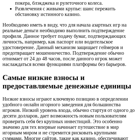
покера, блэкджека и рулеточного колеса.
Развлечения с живыми крупье: шанс пережить
обстановку истинного казино.
Необходимо иметь в виду, что для начала азартных игр на
реальные деньги необходимо выполнить подтверждение
профиля. Данное требует подачу бумаг, подтверждающих
личность, например, как паспорт или водительское
удостоверение. Данный механизм защищает геймеров и
предотвращает мошенничество. Подтверждение обычно
отнимает от 24 до 48 часов, после данного игрок может
наслаждаться всеми функциями платформы без барьеров.
Самые низкие взносы и
предоставляемые денежные единицы
Низкие взносы играют ключевую позицию в определении
удобного онлайн игорного заведения для большинства
игроков. Низкий уровень входа, обычно стартуя от одного до
десяти долларов, дает возможность новым пользователям
проверить себя без крупных инвестиций. Это особенно
значимо для тех впервые начинает путешествие в мир
игорным миром и не стремится рисковать крупными
суммами. Многие сайтов, такие как казино, обеспечивают