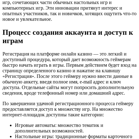
игр, сочетающих части обычных настольных игр и
компьютерных игр. Эти инновации притянут интерес и
опытных участников, так и новичков, хотящих ощутить что-то
новое и увлекательное.
Процесс создания аккаунта и доступ к
играм
Регистрация на платформе онлайн казино — это легкий и
доступный процедура, который дает возможность геймерам
быстро начать играть в игры. Первым действием будет вход на
страницу определенного казино и нажатие на клавишу
«Регистрация». После этого геймеру нужно ввести данные в
обычную анкету, введя полное имя, e-mail адрес и ключ
доступа. Отдельные сайты могут попросить дополнительную
сведения, вроде телефонный номер или домашний адрес.
По завершении удачной регистрационного процесса геймеру
предоставляется доступ к множеству игр. На множество
интернет-площадок доступны такие категории:
Игровые автоматы: множество тематик и
дополнительных возможностей.
Настольные игры: традиционные форматы карточного