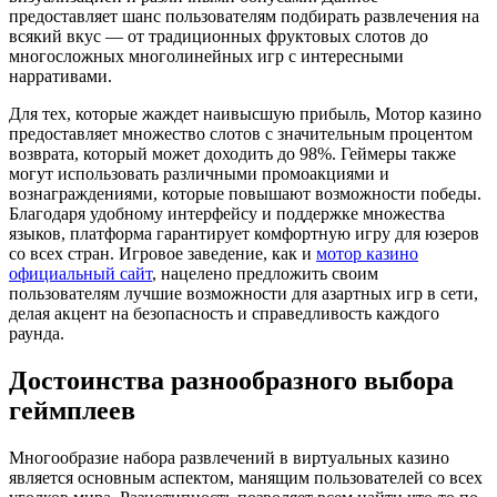
предоставляет шанс пользователям подбирать развлечения на
всякий вкус — от традиционных фруктовых слотов до
многосложных многолинейных игр с интересными
нарративами.
Для тех, которые жаждет наивысшую прибыль, Мотор казино
предоставляет множество слотов с значительным процентом
возврата, который может доходить до 98%. Геймеры также
могут использовать различными промоакциями и
вознаграждениями, которые повышают возможности победы.
Благодаря удобному интерфейсу и поддержке множества
языков, платформа гарантирует комфортную игру для юзеров
со всех стран. Игровое заведение, как и
мотор казино
официальный сайт
, нацелено предложить своим
пользователям лучшие возможности для азартных игр в сети,
делая акцент на безопасность и справедливость каждого
раунда.
Достоинства разнообразного выбора
геймплеев
Многообразие набора развлечений в виртуальных казино
является основным аспектом, манящим пользователей со всех