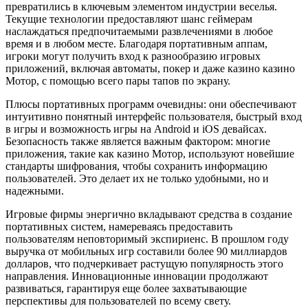
превратились в ключевым элементом индустрии веселья.
Текущие технологии предоставляют шанс геймерам
наслаждаться предпочитаемыми развлечениями в любое
время и в любом месте. Благодаря портативным аппам,
игроки могут получить вход к разнообразию игровых
приложений, включая автоматы, покер и даже казино казино
Мотор, с помощью всего пары тапов по экрану.
Плюсы портативных программ очевидны: они обеспечивают
интуитивно понятный интерфейс пользователя, быстрый вход
в игры и возможность игры на Android и iOS девайсах.
Безопасность также является важным фактором: многие
приложения, такие как казино Мотор, используют новейшие
стандарты шифрования, чтобы сохранить информацию
пользователей. Это делает их не только удобными, но и
надежными.
Игровые фирмы энергично вкладывают средства в создание
портативных систем, намереваясь предоставить
пользователям неповторимый экспириенс. В прошлом году
выручка от мобильных игр составили более 90 миллиардов
долларов, что подчеркивает растущую популярность этого
направления. Инновационные инновации продолжают
развиваться, гарантируя еще более захватывающие
перспективы для пользователей по всему свету.