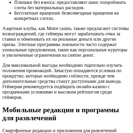
Плюшки без взноса: предоставляют шанс попробовать
слоты без материальных расходов.
Бесплатные вращения: безвозмездные вращения на
конкретных слотах.
Азартные клубы, как Motor casino, также предлагают системы
вознаграждений, где геймеры могут зарабатывать очки за
ставки и обменивать их на реальные деньги или другие
призы. Элитные программы лояльности часто содержат
уникальные предложения, такие как персональные кураторы
и увеличенные ограничения на снятие денег.
Для максимальной выгоды необходимо тщательно изучать
положения промоакций. Зачастую попадаются условия по
прокрутке, которые необходимо соблюсти, прежде чем
дополнительные средства станут доступными для вывода.
Геймерам рекомендуется подбирать онлайн-казино с
прозрачными условиями и высоким рейтингом среди
геймеров.
Мобильные редакции и программы
для развлечений
Смартфонные редакции и приложения для развлечений