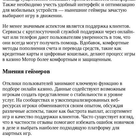
Также необходимо учесть удобный интерфейс и оптимизацию
для мобильных устройств — нынешние геймеры зачастую
выбирают игру в движении.
Не менее значимым аспектом является поддержка клиентов.
Сервисы с круглосуточной службой поддержки через онлайн-
чат или телефон дают пользователям уверенность в том, что
они всегда могут получить помощь. Вдобавок, комфортные
методы пополнения счета и перевода средств, такие как
кредитные карты и цифровые кошельки, делают процесс игры
в казино Мотор более комфортным и защищенным.
Мнения геймеров
Отклики пользователей занимают ключевую функцию в
подборе онлайн казино. Данные содействуют возможным
игрокам создать представление о стабильности и уровне
услуг. На сообществах и узкоспециализированных веб-
ресурсах игроки обмениваются своим опытом, обсуждая
различные аспекты, такие как быстрота выплат, ассортимент
игр и качество поддержки клиентов. Часто существует взгляд,
что в частности отзывы помогают избежать ошибок новичков
в деле и выбрать наиболее подходящую платформу для
азартных игр.