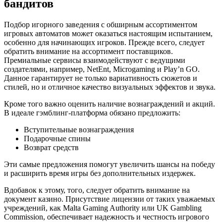
бандитов
Подбор игорного заведения с обширным ассортиментом
игровых автоматов может оказаться настоящим испытанием,
особенно для начинающих игроков. Прежде всего, следует
обратить внимание на ассортимент поставщиков.
Премиальные сервисы взаимодействуют с ведущими
создателями, например, NetEnt, Microgaming и Play’n GO.
Данное гарантирует не только вариативность сюжетов и
стилей, но и отличное качество визуальных эффектов и звука.
Кроме того важно оценить наличие вознаграждений и акций.
В идеале гэмблинг-платформа обязано предложить:
Вступительные вознаграждения
Подарочные спины
Возврат средств
Эти самые предложения помогут увеличить шансы на победу
и расширить время игры без дополнительных издержек.
Вдобавок к этому, того, следует обратить внимание на
документ казино. Присутствие лицензии от таких уважаемых
учреждений, как Malta Gaming Authority или UK Gambling
Commission, обеспечивает надежность и честность игрового