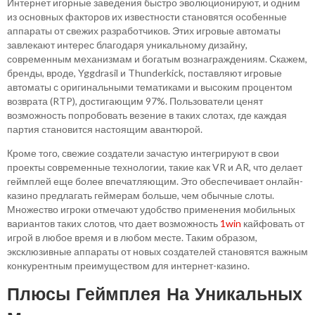
Интернет игорные заведения быстро эволюционируют, и одним
из основных факторов их известности становятся особенные
аппараты от свежих разработчиков. Этих игровые автоматы
завлекают интерес благодаря уникальному дизайну,
современным механизмам и богатым вознаграждениям. Скажем,
бренды, вроде, Yggdrasil и Thunderkick, поставляют игровые
автоматы с оригинальными тематиками и высоким процентом
возврата (RTP), достигающим 97%. Пользователи ценят
возможность попробовать везение в таких слотах, где каждая
партия становится настоящим авантюрой.
Кроме того, свежие создатели зачастую интегрируют в свои
проекты современные технологии, такие как VR и AR, что делает
геймплей еще более впечатляющим. Это обеспечивает онлайн-
казино предлагать геймерам больше, чем обычные слоты.
Множество игроки отмечают удобство применения мобильных
вариантов таких слотов, что дает возможность
1win
кайфовать от
игрой в любое время и в любом месте. Таким образом,
эксклюзивные аппараты от новых создателей становятся важным
конкурентным преимуществом для интернет-казино.
Плюсы Геймплея На Уникальных