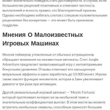
может значительно поведать о его достоверности. В случае, если
большинство рецензий позитивные и отмечают честность
выплатежей и ясность правил, это благоприятный признак.
Однако необходимо избегать слотов с слишком положительными
рецензиями без конкретики — это может быть признаком
подделки.
Мнения О Малоизвестных
Игровых Машинах
Многие геймеров, утомленные от обычных аттракционов,
обращают внимание на неизвестные автоматы. Слот Jungle
Adventure предлагает захватывающий игру с неповторимыми
бонусными уровнями. Отзывы отмечают его насыщенную
визуальные эффекты и шанс заработать до 10 000 монет. Игроки
также хвалят функцию множителя, которая в 1вин увеличивает
джекпот в три раза при активации.
Другой увлекательный игровой автомат — ‘Mystic Fortune’,
который притягивает интерес из-за необычной теме и
значительным коэффициентам выплат. В этом месте вы можете
встретить необычные символы, способные приносят большие