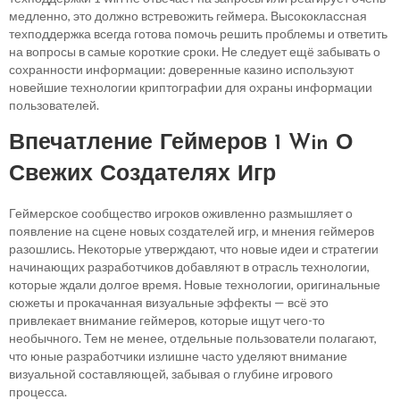
медленно, это должно встревожить геймера. Высококлассная
техподдержка всегда готова помочь решить проблемы и ответить
на вопросы в самые короткие сроки. Не следует ещё забывать о
сохранности информации: доверенные казино используют
новейшие технологии криптографии для охраны информации
пользователей.
Впечатление Геймеров 1 Win О
Свежих Создателях Игр
Геймерское сообщество игроков оживленно размышляет о
появление на сцене новых создателей игр, и мнения геймеров
разошлись. Некоторые утверждают, что новые идеи и стратегии
начинающих разработчиков добавляют в отрасль технологии,
которые ждали долгое время. Новые технологии, оригинальные
сюжеты и прокачанная визуальные эффекты — всё это
привлекает внимание геймеров, которые ищут чего-то
необычного. Тем не менее, отдельные пользователи полагают,
что юные разработчики излишне часто уделяют внимание
визуальной составляющей, забывая о глубине игрового
процесса.