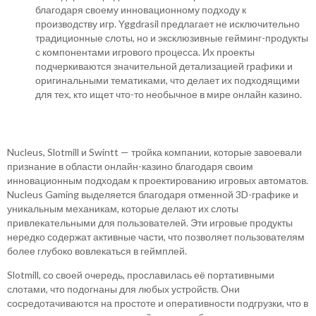
благодаря своему инновационному подходу к
производству игр. Yggdrasil предлагает не исключительно
традиционные слоты, но и эксклюзивные гейминг-продукты
с компонентами игрового процесса. Их проекты
подчеркиваются значительной детализацией графики и
оригинальными тематиками, что делает их подходящими
для тех, кто ищет что-то необычное в мире онлайн казино.
Nucleus, Slotmill, Swintt
Nucleus, Slotmill и Swintt — тройка компании, которые завоевали
признание в области онлайн-казино благодаря своим
инновационным подходам к проектированию игровых автоматов.
Nucleus Gaming выделяется благодаря отменной 3D-графике и
уникальным механикам, которые делают их слоты
привлекательными для пользователей. Эти игровые продукты
нередко содержат активные части, что позволяет пользователям
более глубоко вовлекаться в геймплей.
Slotmill, со своей очередь, прославилась её портативными
слотами, что подогнаны для любых устройств. Они
сосредотачиваются на простоте и оперативности подгрузки, что в