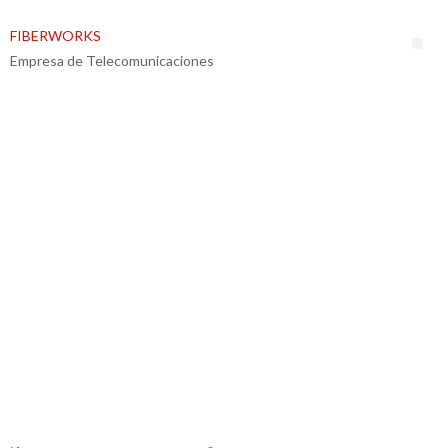
FIBERWORKS
Empresa de Telecomunicaciones
ИНТЕРНЕТ КАЗИНО С
ОСОБЕННЫМИ
ИГРОВЫМИ АВТОМАТАМИ
ОТ НОВЫХ
ПРОВАЙДЕРОВ.
ИНТЕРНЕТ КАЗИНО С
ОСОБЕННЫМИ ИГРОВЫМИ
АВТОМАТАМИ ОТ НОВЫХ
ПРОВАЙДЕРОВ.