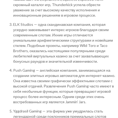
скромный каталог игр, Thunderkick успела обрести
уважение за счет высокому качеству исполнения и
инновационным решениям в игровом процессе.
ELK Studios — одна скандинавская компания, которая
усердно завоевывает интерес игроков благодаря своим
современным слотам. Ихние игры отличаются
уникальными арифметическими структурами и новейшим
стилем. Подобные проекты, например Wild Toro и Taco
Brothers, оказались настоящими популярными среди
любителей виртуальных казино за счет захватывающих
бонусных раундов и значительной изменчивости.
Push Gaming — английская компания, занимающаяся на
создании элитных игровых автоматов для интернет-казино.
Она известна своими графически эффектными слотами с
высокой отдачей. Развлечения Push Gaming часто имеют в
себя необычные функции, которые превращают игровой
процесс более интересным. Одним среди этих очень
востребованных игр является Jammin’ Jars.
Yggdrasil Gaming — эта фирма уже умудрилась стать
легендарной среди поклонников премиальных слотов