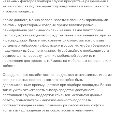
из важных факторов подбора служит присутствие разрешения в
казино, которая подтверждает справедливость и защищенность
игрового процесса.
Кроме данного, можно воспользоваться специализированными
сайтами-агрегаторами, которые предоставляют ревью и
ранжирование различных онлайн-казино. Такие платформы
часто содержат сведения о представленных поставщиках, призах
и распродажах. Кроме того советуется ознакомиться с отзывы
остальных геймеров на форумах и в соцсетях, чтобы убедиться в
надежности выбранного казино. Не забывайте о необходимости
осуществлять проверку наличие мобильной версии или
приложения для простоты гейминга на мобильном телефоне или
таблете.
Определенные онлайн-казино предлагают эксклюзивные игры из
специфических поставщиков, что способно быть
дополнительным преимуществом при подборе площадки. Важно
также учитывать скорость вывода средств и доступность
постоянной службы поддержки клиентов. Используя данные
советы, пользователи имеют возможность подобрать
соответствующее казино с лучшими разработчиками софта и
испытать наслаждение от высококлассным геймплеем.