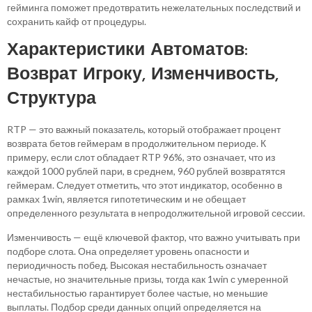
гейминга поможет предотвратить нежелательных последствий и
сохранить кайф от процедуры.
Характеристики Автоматов:
Возврат Игроку, Изменчивость,
Структура
RTP — это важный показатель, который отображает процент
возврата бетов геймерам в продолжительном периоде. К
примеру, если слот обладает RTP 96%, это означает, что из
каждой 1000 рублей пари, в среднем, 960 рублей возвратятся
геймерам. Следует отметить, что этот индикатор, особенно в
рамках 1win, является гипотетическим и не обещает
определенного результата в непродолжительной игровой сессии.
Изменчивость — ещё ключевой фактор, что важно учитывать при
подборе слота. Она определяет уровень опасности и
периодичность побед. Высокая нестабильность означает
нечастые, но значительные призы, тогда как 1win с умеренной
нестабильностью гарантирует более частые, но меньшие
выплаты. Подбор среди данных опций определяется на