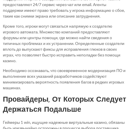
предоставляют 24/7 сервис через чат или email. Агенты
поддержки имеют право требовать у игрока информацию о сбое,
такие как снимки экрана или описание затруднения.
Кроме того, игроки могут связаться напрямую к создателю
игрового автомата. Множество компаний предоставляют
форумы или центры помощи, где можно найти сведения о
типичных проблемах и их устранении. Определенные создатели
вплоть до выпускают фиксы для исправления глюков в своих
играх, что позволяет быстро исправить неполадки без помощи
казино.
Необходимо осознавать, что своевременное модернизация ПО и
выполнение всех указаний разработчиков содействуют
минимизировать вероятность появления багов в редких игровых
машинах.
Провайдеры, От Которых Следует
Держаться Подальше
Геймеры 1 win, ищущие надежные виртуальные казино, обязаны
быть чрезвычайно осторожны в процессе выбора поставщика.