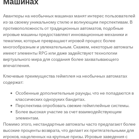
Машинах
Авантюры на необычных машинах манят интерес пользователей
из-за своему уникальному стилю и волнующим перспективам. В
противоположность от традиционных автоматов, подобные
игровые машины предоставляют инновационные механики и
тематики, которые превращают игровой процесс более
многообразным и увлекательным. Скажем, некоторые автоматы
имеют элементы RPG или даже задействуют технологии
виртуального мира для создания более захватывающего
впечатления.
Ключевые преимущества геймплея на необычных автоматах
содержат:
Особенные дополнительные раунды, что не попадаются в
классических одноруких бандитах.
Перспектива опробовать свежие геймплейные системы.
Более высокая участие за счет взаимодействующим
элементам.
Помимо этого, нестандартные автоматы часто предлагают более
высокие проценты возврата, что делает их притягательными для
игроков, нацеленных на крупные призы. Игровые заведения с