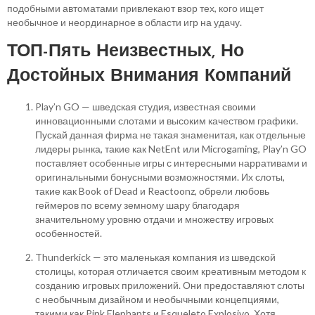
подобными автоматами привлекают взор тех, кого ищет
необычное и неординарное в области игр на удачу.
ТОП-Пять Неизвестных, Но
Достойных Внимания Компаний
Play’n GO — шведская студия, известная своими
инновационными слотами и высоким качеством графики.
Пускай данная фирма не такая знаменитая, как отдельные
лидеры рынка, такие как NetEnt или Microgaming, Play’n GO
поставляет особенные игры с интересными нарративами и
оригинальными бонусными возможностями. Их слоты,
такие как Book of Dead и Reactoonz, обрели любовь
геймеров по всему земному шару благодаря
значительному уровню отдачи и множеству игровых
особенностей.
Thunderkick — это маленькая компания из шведской
столицы, которая отличается своим креативным методом к
созданию игровых приложений. Они предоставляют слоты
с необычным дизайном и необычными концепциями,
такими как Pink Elephants и Esqueleto Explosivo. Хотя