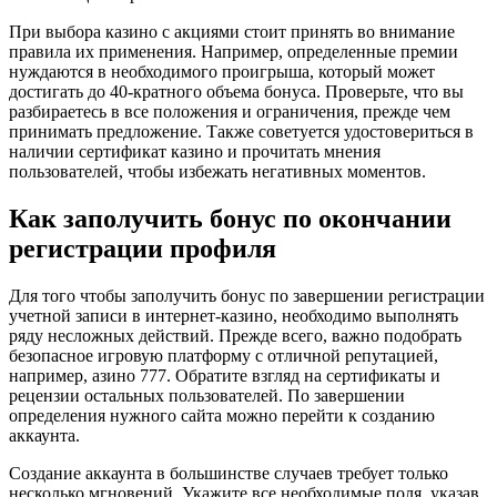
При выбора казино с акциями стоит принять во внимание
правила их применения. Например, определенные премии
нуждаются в необходимого проигрыша, который может
достигать до 40-кратного объема бонуса. Проверьте, что вы
разбираетесь в все положения и ограничения, прежде чем
принимать предложение. Также советуется удостовериться в
наличии сертификат казино и прочитать мнения
пользователей, чтобы избежать негативных моментов.
Как заполучить бонус по окончании
регистрации профиля
Для того чтобы заполучить бонус по завершении регистрации
учетной записи в интернет-казино, необходимо выполнять
ряду несложных действий. Прежде всего, важно подобрать
безопасное игровую платформу с отличной репутацией,
например, азино 777. Обратите взгляд на сертификаты и
рецензии остальных пользователей. По завершении
определения нужного сайта можно перейти к созданию
аккаунта.
Создание аккаунта в большинстве случаев требует только
несколько мгновений. Укажите все необходимые поля, указав