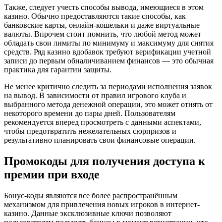
Также, следует учесть способы вывода, имеющиеся в этом
казино. Обычно предоставляются такие способы, как
банковские карты, онлайн-кошельки и даже виртуальные
валюты. Впрочем стоит помнить, что любой метод может
обладать свои лимиты по минимуму и максимуму для снятия
средств. Ряд казино вдобавок требуют верификации учетной
записи до первым обналичиванием финансов — это обычная
практика для гарантии защиты.
Не менее критично следить за периодами исполнения заявок
на вывод. В зависимости от правил игрового клуба и
выбранного метода денежной операции, это может отнять от
некоторого времени до пары дней. Пользователям
рекомендуется вперед просмотреть с данными аспектами,
чтобы предотвратить нежелательных сюрпризов и
результативно планировать свои финансовые операции.
Промокоды для получения доступа к
премии при входе
Бонус-коды являются все более распространённым
механизмом для привлечения новых игроков в интернет-
казино. Данные эксклюзивные ключи позволяют