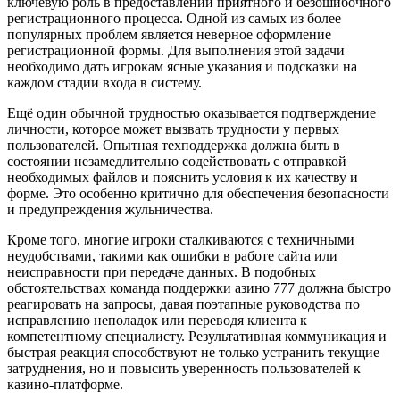
ключевую роль в предоставлении приятного и безошибочного
регистрационного процесса. Одной из самых из более
популярных проблем является неверное оформление
регистрационной формы. Для выполнения этой задачи
необходимо дать игрокам ясные указания и подсказки на
каждом стадии входа в систему.
Ещё один обычной трудностью оказывается подтверждение
личности, которое может вызвать трудности у первых
пользователей. Опытная техподдержка должна быть в
состоянии незамедлительно содействовать с отправкой
необходимых файлов и пояснить условия к их качеству и
форме. Это особенно критично для обеспечения безопасности
и предупреждения жульничества.
Кроме того, многие игроки сталкиваются с техничными
неудобствами, такими как ошибки в работе сайта или
неисправности при передаче данных. В подобных
обстоятельствах команда поддержки азино 777 должна быстро
реагировать на запросы, давая поэтапные руководства по
исправлению неполадок или переводя клиента к
компетентному специалисту. Результативная коммуникация и
быстрая реакция способствуют не только устранить текущие
затруднения, но и повысить уверенность пользователей к
казино-платформе.