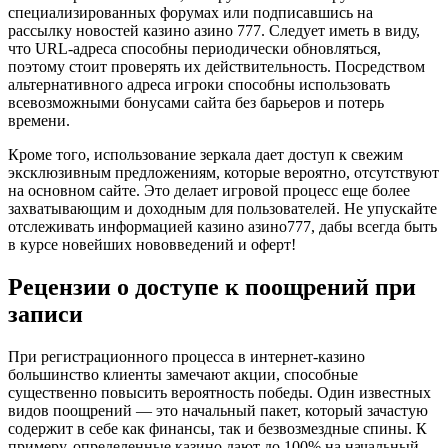
специализированных форумах или подписавшись на
рассылку новостей казино азино 777. Следует иметь в виду,
что URL-адреса способны периодически обновляться,
поэтому стоит проверять их действительность. Посредством
альтернативного адреса игроки способны использовать
всевозможными бонусами сайта без барьеров и потерь
времени.
Кроме того, использование зеркала дает доступ к свежим
эксклюзивным предложениям, которые вероятно, отсутствуют
на основном сайте. Это делает игровой процесс еще более
захватывающим и доходным для пользователей. Не упускайте
отслеживать информацией казино азино777, дабы всегда быть
в курсе новейших нововведений и оферт!
Рецензии о доступе к поощрений при
записи
При регистрационного процесса в интернет-казино
большинство клиенты замечают акции, способные
существенно повысить вероятность победы. Один известных
видов поощрений — это начальный пакет, который зачастую
содержит в себе как финансы, так и безвозмездные спины. К
примеру, определенные казино дают до 100% на начальный