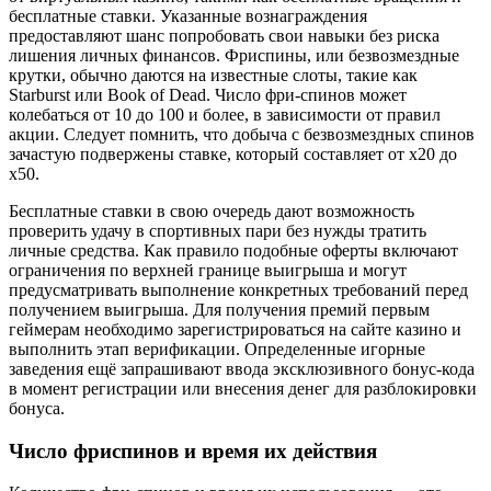
бесплатные ставки. Указанные вознаграждения
предоставляют шанс попробовать свои навыки без риска
лишения личных финансов. Фриспины, или безвозмездные
крутки, обычно даются на известные слоты, такие как
Starburst или Book of Dead. Число фри-спинов может
колебаться от 10 до 100 и более, в зависимости от правил
акции. Следует помнить, что добыча с безвозмездных спинов
зачастую подвержены ставке, который составляет от x20 до
x50.
Бесплатные ставки в свою очередь дают возможность
проверить удачу в спортивных пари без нужды тратить
личные средства. Как правило подобные оферты включают
ограничения по верхней границе выигрыша и могут
предусматривать выполнение конкретных требований перед
получением выигрыша. Для получения премий первым
геймерам необходимо зарегистрироваться на сайте казино и
выполнить этап верификации. Определенные игорные
заведения ещё запрашивают ввода эксклюзивного бонус-кода
в момент регистрации или внесения денег для разблокировки
бонуса.
Число фриспинов и время их действия