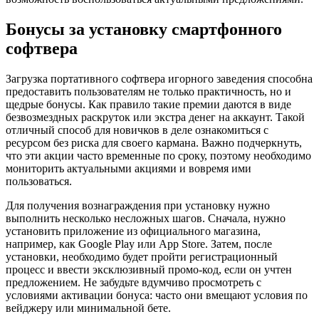
Бонусы за установку смартфонного
софтвера
Загрузка портативного софтвера игорного заведения способна
предоставить пользователям не только практичность, но и
щедрые бонусы. Как правило такие премии даются в виде
безвозмездных раскруток или экстра денег на аккаунт. Такой
отличный способ для новичков в деле ознакомиться с
ресурсом без риска для своего кармана. Важно подчеркнуть,
что эти акции часто временные по сроку, поэтому необходимо
мониторить актуальными акциями и вовремя ими
пользоваться.
Для получения вознаграждения при установку нужно
выполнить несколько несложных шагов. Сначала, нужно
установить приложение из официального магазина,
например, как Google Play или App Store. Затем, после
установки, необходимо будет пройти регистрационный
процесс и ввести эксклюзивный промо-код, если он учтен
предложением. Не забудьте вдумчиво просмотреть с
условиями активации бонуса: часто они вмещают условия по
вейджеру или минимальной бете.