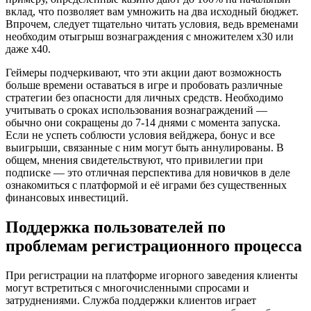
вклад, что позволяет вам умножить на два исходный бюджет.
Впрочем, следует тщательно читать условия, ведь временами
необходим отыгрыш вознаграждения с множителем x30 или
даже x40.
Геймеры подчеркивают, что эти акции дают возможность
больше времени оставаться в игре и пробовать различные
стратегии без опасности для личных средств. Необходимо
учитывать о сроках использования вознаграждений —
обычно они сокращены до 7-14 днями с момента запуска.
Если не успеть соблюсти условия вейджера, бонус и все
выигрыши, связанные с ним могут быть аннулированы. В
общем, мнения свидетельствуют, что привилегии при
подписке — это отличная перспектива для новичков в деле
ознакомиться с платформой и её играми без существенных
финансовых инвестиций.
Поддержка пользователей по
проблемам регистрационного процесса
При регистрации на платформе игорного заведения клиенты
могут встретиться с многочисленными спросами и
затруднениями. Служба поддержки клиентов играет