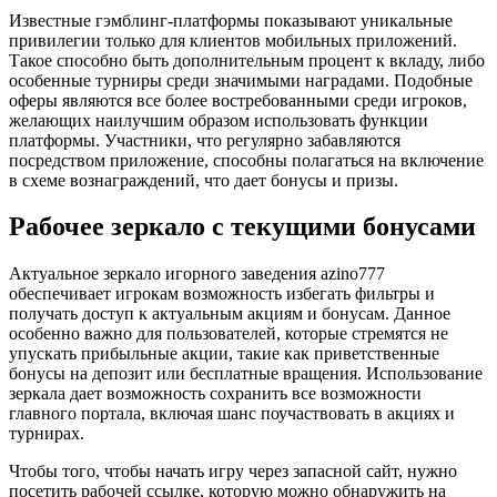
Известные гэмблинг-платформы показывают уникальные
привилегии только для клиентов мобильных приложений.
Такое способно быть дополнительным процент к вкладу, либо
особенные турниры среди значимыми наградами. Подобные
оферы являются все более востребованными среди игроков,
желающих наилучшим образом использовать функции
платформы. Участники, что регулярно забавляются
посредством приложение, способны полагаться на включение
в схеме вознаграждений, что дает бонусы и призы.
Рабочее зеркало с текущими бонусами
Актуальное зеркало игорного заведения azino777
обеспечивает игрокам возможность избегать фильтры и
получать доступ к актуальным акциям и бонусам. Данное
особенно важно для пользователей, которые стремятся не
упускать прибыльные акции, такие как приветственные
бонусы на депозит или бесплатные вращения. Использование
зеркала дает возможность сохранить все возможности
главного портала, включая шанс поучаствовать в акциях и
турнирах.
Чтобы того, чтобы начать игру через запасной сайт, нужно
посетить рабочей ссылке, которую можно обнаружить на