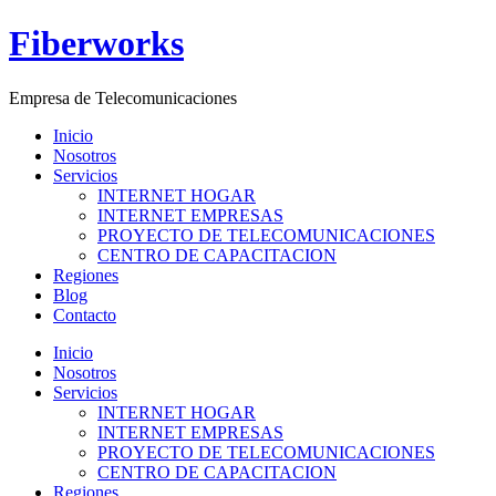
Ir
Fiberworks
al
contenido
Empresa de Telecomunicaciones
Inicio
Nosotros
Servicios
INTERNET HOGAR
INTERNET EMPRESAS
PROYECTO DE TELECOMUNICACIONES
CENTRO DE CAPACITACION
Regiones
Blog
Contacto
Menú
Inicio
Nosotros
Servicios
INTERNET HOGAR
INTERNET EMPRESAS
PROYECTO DE TELECOMUNICACIONES
CENTRO DE CAPACITACION
Regiones