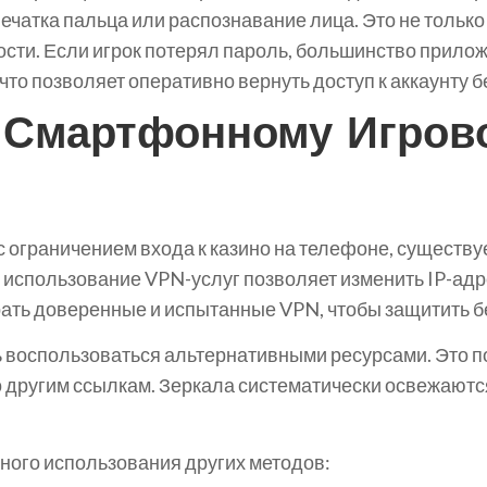
ечатка пальца или распознавание лица. Это не только 
ости. Если игрок потерял пароль, большинство прило
что позволяет оперативно вернуть доступ к аккаунту б
 Смартфонному Игров
с ограничением входа к казино на телефоне, существ
 использование VPN-услуг позволяет изменить IP-адре
ать доверенные и испытанные VPN, чтобы защитить б
сть воспользоваться альтернативными ресурсами. Это 
о другим ссылкам. Зеркала систематически освежаютс
ного использования других методов: