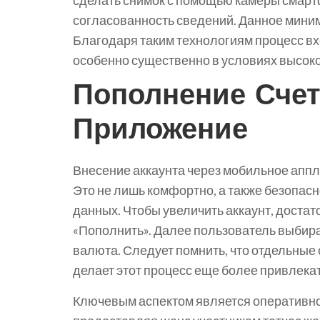
согласованность сведений. Данное миними
Благодаря таким технологиям процесс вх
особенно существенно в условиях высоко
Пополнение Сче
Приложение
Внесение аккаунта через мобильное аппл
Это не лишь комфортно, а также безопа
данных. Чтобы увеличить аккаунт, достат
«Пополнить». Далее пользователь выбира
валюта. Следует помнить, что отдельные
делает этот процесс еще более привлека
Ключевым аспектом является оперативнос