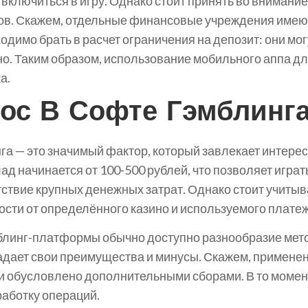
 включиться в игру. Однако стоит принять во вниман
ов. Скажем, отдельные финансовые учреждения имею
одимо брать в расчет ограничения на депозит: они мог
но. Таким образом, использование мобильного аппа д
а.
ос В Софте Гэмблинг
 — это значимый фактор, который завлекает интерес 
д начинается от 100-500 рублей, что позволяет играт
ствие крупных денежных затрат. Однако стоит учитыв
ости от определённого казино и используемого платеж
блинг-платформы обычно доступно разнообразие мето
адает свои преимущества и минусы. Скажем, примене
 обусловлено дополнительными сборами. В то момент,
аботку операций.