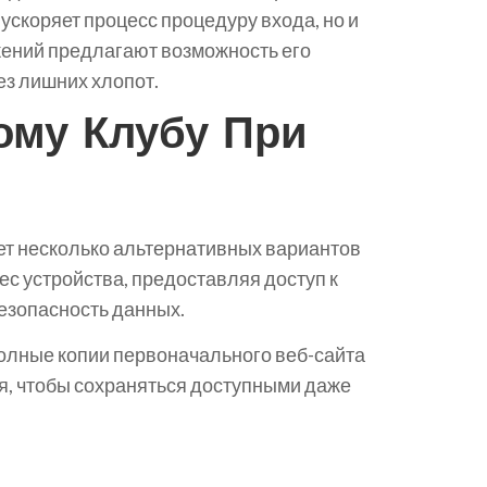
ускоряет процесс процедуру входа, но и
жений предлагают возможность его
ез лишних хлопот.
ому Клубу При
ует несколько альтернативных вариантов
с устройства, предоставляя доступ к
езопасность данных.
полные копии первоначального веб-сайта
я, чтобы сохраняться доступными даже