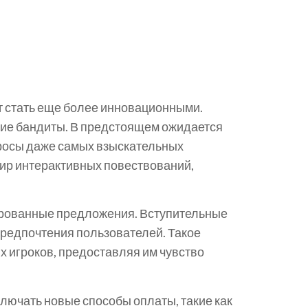
АТЫ,
т стать еще более инновационными.
кие бандиты. В предстоящем ожидается
просы даже самых взыскательных
мир интерактивных повествований,
ированные предложения. Вступительные
редпочтения пользователей. Такое
х игроков, предоставляя им чувство
лючать новые способы оплаты, такие как