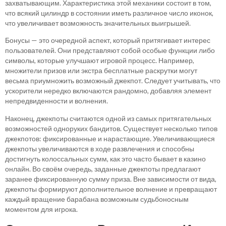
захватывающим. Характеристика этой механики состоит в том,
что всякий цилиндр в состоянии иметь различное число иконок,
что увеличивает возможность значительных выигрышей.
Бонусы — это очередной аспект, который притягивает интерес
пользователей. Они представляют собой особые функции либо
символы, которые улучшают игровой процесс. Например,
множители призов или экстра бесплатные раскрутки могут
весьма приумножить возможный джекпот. Следует учитывать, что
ускорители нередко включаются рандомно, добавляя элемент
непредвиденности и волнения.
Наконец, джекпоты считаются одной из самых притягательных
возможностей одноруких бандитов. Существует несколько типов
джекпотов: фиксированные и нарастающие. Увеличивающиеся
джекпоты увеличиваются в ходе развлечения и способны
достигнуть колоссальных сумм, как это часто бывает в казино
онлайн. Во своём очередь, заданные джекпоты предлагают
заранее фиксированную сумму приза. Вне зависимости от вида,
джекпоты формируют дополнительное волнение и превращают
каждый вращение барабана возможным судьбоносным
моментом для игрока.