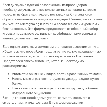
Если дискуссия идет об развлечениях из провайдеров,
необходимо учитывать несколько важных аспектов, которые
позволят выбрать наилучшего поставщика. Сначала, стоит
обратить внимание на имидж провайдера. Скажем, такие титаны
как NetEnt, Microgaming и Play’n GO славятся своим уровнем и
безопасностью. Эти фирмы предоставляют обширный набор
игровых продуктов с солидными коэффициентами выплат и
инновационными функциями.
Еще одним значимым моментом становится ассортимент игр.
Убедитесь, что провайдер предлагает не только традиционные
игровые автоматы, но и столовые игры, а также live-казино.
Представлен список типов игр, которые необходимо
рассматривать:
Автоматы: обычные и видео-слоты с различными темами.
Настольные игры: казино-рулетка, двадцать одно, пунто
банко.
Live-казино: азартные игры с живыми крупье для более
натурального ощущения.
В конце концов, необходимо учесть совместимость игр с
смартфонами и планшетами. В текущем окружении