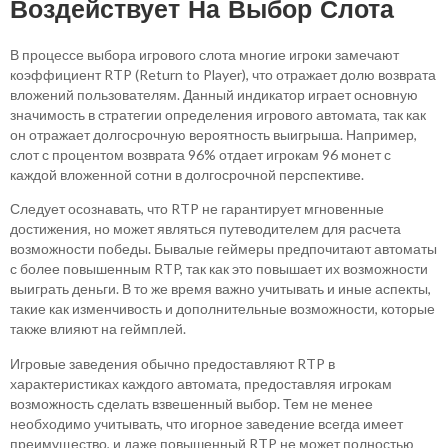
Воздействует На Выбор Слота
В процессе выбора игрового слота многие игроки замечают
коэффициент RTP (Return to Player), что отражает долю возврата
вложений пользователям. Данный индикатор играет основную
значимость в стратегии определения игрового автомата, так как
он отражает долгосрочную вероятность выигрыша. Например,
слот с процентом возврата 96% отдает игрокам 96 монет с
каждой вложенной сотни в долгосрочной перспективе.
Следует осознавать, что RTP не гарантирует мгновенные
достижения, но может являться путеводителем для расчета
возможности победы. Бывалые геймеры предпочитают автоматы
с более повышенным RTP, так как это повышает их возможности
выиграть деньги. В то же время важно учитывать и иные аспекты,
такие как изменчивость и дополнительные возможности, которые
также влияют на геймплей.
Игровые заведения обычно предоставляют RTP в
характеристиках каждого автомата, предоставляя игрокам
возможность сделать взвешенный выбор. Тем не менее
необходимо учитывать, что игорное заведение всегда имеет
преимущество, и даже повышенный RTP не может полностью