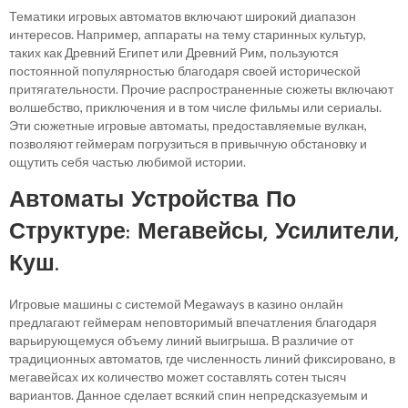
Тематики игровых автоматов включают широкий диапазон
интересов. Например, аппараты на тему старинных культур,
таких как Древний Египет или Древний Рим, пользуются
постоянной популярностью благодаря своей исторической
притягательности. Прочие распространенные сюжеты включают
волшебство, приключения и в том числе фильмы или сериалы.
Эти сюжетные игровые автоматы, предоставляемые вулкан,
позволяют геймерам погрузиться в привычную обстановку и
ощутить себя частью любимой истории.
Автоматы Устройства По
Структуре: Мегавейсы, Усилители,
Куш.
Игровые машины с системой Megaways в казино онлайн
предлагают геймерам неповторимый впечатления благодаря
варьирующемуся объему линий выигрыша. В различие от
традиционных автоматов, где численность линий фиксировано, в
мегавейсах их количество может составлять сотен тысяч
вариантов. Данное сделает всякий спин непредсказуемым и