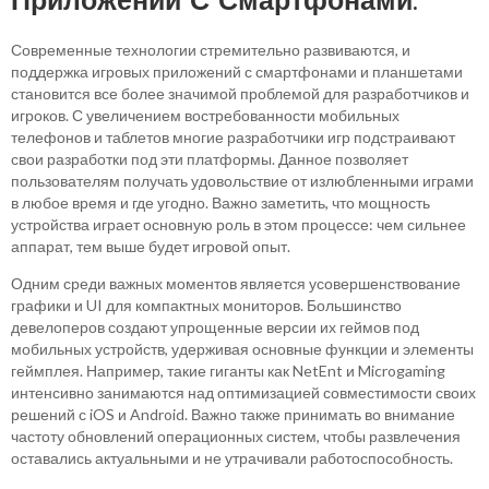
Приложений С Смартфонами.
Современные технологии стремительно развиваются, и
поддержка игровых приложений с смартфонами и планшетами
становится все более значимой проблемой для разработчиков и
игроков. С увеличением востребованности мобильных
телефонов и таблетов многие разработчики игр подстраивают
свои разработки под эти платформы. Данное позволяет
пользователям получать удовольствие от излюбленными играми
в любое время и где угодно. Важно заметить, что мощность
устройства играет основную роль в этом процессе: чем сильнее
аппарат, тем выше будет игровой опыт.
Одним среди важных моментов является усовершенствование
графики и UI для компактных мониторов. Большинство
девелоперов создают упрощенные версии их геймов под
мобильных устройств, удерживая основные функции и элементы
геймплея. Например, такие гиганты как NetEnt и Microgaming
интенсивно занимаются над оптимизацией совместимости своих
решений с iOS и Android. Важно также принимать во внимание
частоту обновлений операционных систем, чтобы развлечения
оставались актуальными и не утрачивали работоспособность.