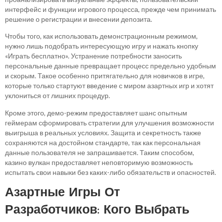
интерфейс и функции игрового процесса, прежде чем принимать
решение о регистрации и внесении депозита.
Чтобы того, как использовать демонстрационным режимом,
нужно лишь подобрать интересующую игру и нажать кнопку
«Играть бесплатно». Устранение потребности заносить
персональные данные превращает процесс предельно удобным
и скорым. Такое особенно притягательно для новичков в игре,
которые только стартуют введение с миром азартных игр и хотят
уклониться от лишних процедур.
Кроме этого, демо-режим предоставляет шанс опытным
геймерам сформировать стратегии для улучшения возможности
выигрыша в реальных условиях. Защита и секретность также
сохраняются на достойном стандарте, так как персональная
данные пользователя не запрашивается. Таким способом,
казино вулкан предоставляет неповторимую возможность
испытать свои навыки без каких-либо обязательств и опасностей.
Азартные Игры От
Разработчиков: Кого Выбрать