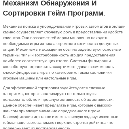
Механизм Обнаружения И
Сортировки Гейм-Программ.
Механизм поиска и упорядочивания игровых автоматов в онлайн
казино осуществляет ключевую роль в предоставлении удобств
клиентов. Она позволяет геймерам мгновенно находить
необходимые игры из числа огромного количества доступных
опций. Механизмы нахождения обычно задействуют основные
термины, типы и востребованность игр для предоставления
наиболее соответствующих итогов. Системы фильтрации
способствуют ограничить ассортимент, давая возможность
классифицировать игры по категориям, таким как новинки,
игровые машины или настольные игры.
Для эффективной сортировки задействуются сложные
алгоритмы, которые анализируют не только вкусы
пользователей, но и прошлую активность об их активности.
Данное обеспечивает предлагать игры, которые с высокой
шансом привлекут внимание определенного игрока.
Классификация игр также имеет ключевую задачу: известные
геймы чаще всего занимают верхние строчки рейтинга, что
поддерживает их востребованность.