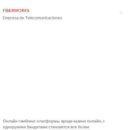
FIBERWORKS
Empresa de Telecomunicaciones
ИНТЕРНЕТ КАЗИНО С
ИГРОВЫМИ АВТОМАТАМИ
И РАСШИРЕННЫМИ
ФИЛЬТРАМИ.
ИНТЕРНЕТ КАЗИНО С
ИГРОВЫМИ АВТОМАТАМИ
И РАСШИРЕННЫМИ
ФИЛЬТРАМИ.
Онлайн гэмблинг-платформы, вроде казино онлайн, с
однорукими бандитами становятся все более