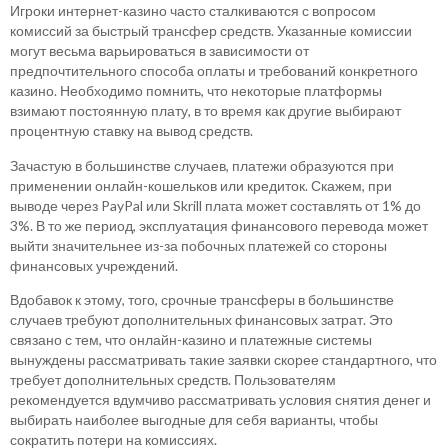
Игроки интернет-казино часто сталкиваются с вопросом
комиссий за быстрый трансфер средств. Указанные комиссии
могут весьма варьироваться в зависимости от
предпочтительного способа оплаты и требований конкретного
казино. Необходимо помнить, что некоторые платформы
взимают постоянную плату, в то время как другие выбирают
процентную ставку на вывод средств.
Зачастую в большинстве случаев, платежи образуются при
применении онлайн-кошельков или кредиток. Скажем, при
выводе через PayPal или Skrill плата может составлять от 1% до
3%. В то же период, эксплуатация финансового перевода может
выйти значительнее из-за побочных платежей со стороны
финансовых учреждений.
Вдобавок к этому, того, срочные трансферы в большинстве
случаев требуют дополнительных финансовых затрат. Это
связано с тем, что онлайн-казино и платежные системы
вынуждены рассматривать такие заявки скорее стандартного, что
требует дополнительных средств. Пользователям
рекомендуется вдумчиво рассматривать условия снятия денег и
выбирать наиболее выгодные для себя варианты, чтобы
сократить потери на комиссиях.