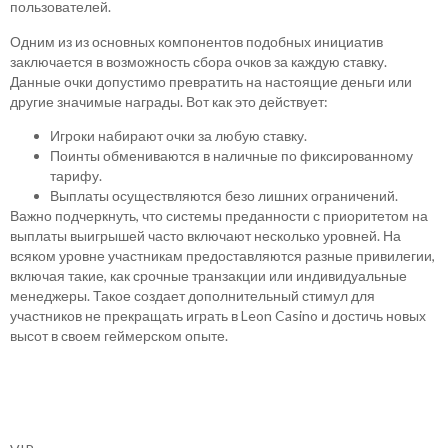
пользователей.
Одним из из основных компонентов подобных инициатив
заключается в возможность сбора очков за каждую ставку.
Данные очки допустимо превратить на настоящие деньги или
другие значимые награды. Вот как это действует:
Игроки набирают очки за любую ставку.
Поинты обмениваются в наличные по фиксированному
тарифу.
Выплаты осуществляются безо лишних ограничений.
Важно подчеркнуть, что системы преданности с приоритетом на
выплаты выигрышей часто включают несколько уровней. На
всяком уровне участникам предоставляются разные привилегии,
включая такие, как срочные транзакции или индивидуальные
менеджеры. Такое создает дополнительный стимул для
участников не прекращать играть в Leon Casino и достичь новых
высот в своем геймерском опыте.
Элита-Уровни И Быстрая
Переработка Запросов