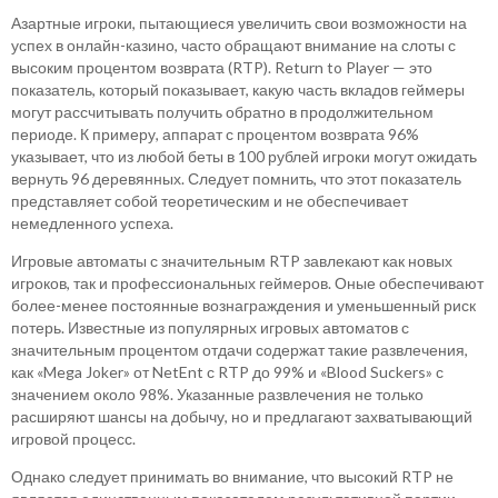
Азартные игроки, пытающиеся увеличить свои возможности на
успех в онлайн-казино, часто обращают внимание на слоты с
высоким процентом возврата (RTP). Return to Player — это
показатель, который показывает, какую часть вкладов геймеры
могут рассчитывать получить обратно в продолжительном
периоде. К примеру, аппарат с процентом возврата 96%
указывает, что из любой беты в 100 рублей игроки могут ожидать
вернуть 96 деревянных. Следует помнить, что этот показатель
представляет собой теоретическим и не обеспечивает
немедленного успеха.
Игровые автоматы с значительным RTP завлекают как новых
игроков, так и профессиональных геймеров. Оные обеспечивают
более-менее постоянные вознаграждения и уменьшенный риск
потерь. Известные из популярных игровых автоматов с
значительным процентом отдачи содержат такие развлечения,
как «Mega Joker» от NetEnt с RTP до 99% и «Blood Suckers» с
значением около 98%. Указанные развлечения не только
расширяют шансы на добычу, но и предлагают захватывающий
игровой процесс.
Однако следует принимать во внимание, что высокий RTP не