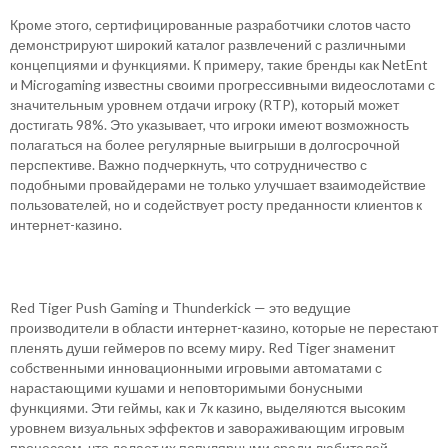
Кроме этого, сертифицированные разработчики слотов часто
демонстрируют широкий каталог развлечений с различными
концепциями и функциями. К примеру, такие бренды как NetEnt
и Microgaming известны своими прогрессивными видеослотами с
значительным уровнем отдачи игроку (RTP), который может
достигать 98%. Это указывает, что игроки имеют возможность
полагаться на более регулярные выигрыши в долгосрочной
перспективе. Важно подчеркнуть, что сотрудничество с
подобными провайдерами не только улучшает взаимодействие
пользователей, но и содействует росту преданности клиентов к
интернет-казино.
Red Tiger, Push Gaming, Thunderkick
Red Tiger Push Gaming и Thunderkick — это ведущие
производители в области интернет-казино, которые не перестают
пленять души геймеров по всему миру. Red Tiger знаменит
собственными инновационными игровыми автоматами с
нарастающими кушами и неповторимыми бонусными
функциями. Эти геймы, как и 7к казино, выделяются высоким
уровнем визуальных эффектов и завораживающим игровым
процессом, что делает их популярными среди любителей