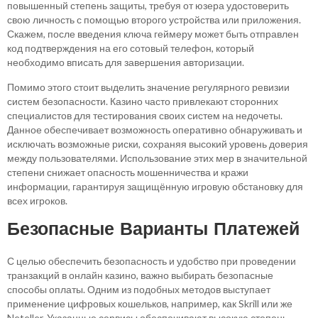
повышенный степень защиты, требуя от юзера удостоверить
свою личность с помощью второго устройства или приложения.
Скажем, после введения ключа геймеру может быть отправлен
код подтверждения на его сотовый телефон, который
необходимо вписать для завершения авторизации.
Помимо этого стоит выделить значение регулярного ревизии
систем безопасности. Казино часто привлекают сторонних
специалистов для тестирования своих систем на недочеты.
Данное обеспечивает возможность оперативно обнаруживать и
исключать возможные риски, сохраняя высокий уровень доверия
между пользователями. Использование этих мер в значительной
степени снижает опасность мошенничества и кражи
информации, гарантируя защищённую игровую обстановку для
всех игроков.
Безопасные Варианты Платежей
С целью обеспечить безопасность и удобство при проведении
транзакций в онлайн казино, важно выбирать безопасные
способы оплаты. Одним из подобных методов выступает
применение цифровых кошельков, например, как Skrill или же
Neteller. Указанные сервисы обеспечивают высокую степень