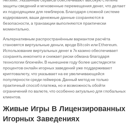
защиты сведений и мгновенные перемещения денег, что делает
их подходящими для гемблеров. Благодаря сложной системе
кодирования, ваши денежные данные сохраняются в
безопасности, а транзакции выполняются практически
моментально.
Альтернативным распространённым вариантом расчёта
становятся виртуальные деньги, вроде Bitcoin или Ethereum.
Использование виртуальных денег в 7к казино обеспечивает
сохранять инкогнито и снижает риски обмана благодаря
технологии блокчейн. В нынешнем году более шестидесяти
процентов онлайн игорных заведений уже поддерживают
криптовалюту, что указывает на ее увеличивающейся
популярности среди геймеров. Данный метод не только
практичный способ платежа, но и возможность обойти
ограничений по валюте, что особенно актуально для глобальных
клиентов.
Живые Игры В Лицензированных
Игорных Заведениях