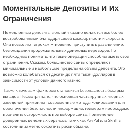
Моментальные Депозиты И Их
Ограничения
Немедленные депозиты в онлайн казино делаются все более
востребованными благодаря своей комфортности и скорости.
Они позволяют игрокам мгновенно приступить к развлечение,
без ожидания продолжительных денежных переводов. Но
необходимо понимать, что такие операции способны иметь свои
ограничения. Скажем, большинство сайты определяют
минимальные и наибольшие пределы на объем депозита. Это
возможно колебаться от десяти до пяти тысяч долларов в
зависимости от условий данного казино.
Также ключевым фактором становится безопасность быстрых
вкладов. Несмотря на то, что основная часть крупных игорных
заведений применяют современные методы кодирования для
обеспечения безопасности информации, геймерам необходимо
проявлять осторожность при выборе сайта. Применение
доверенных денежных сервисов, таких как PayPal или Skrill, в
состоянии заметно сократить риски обмана.