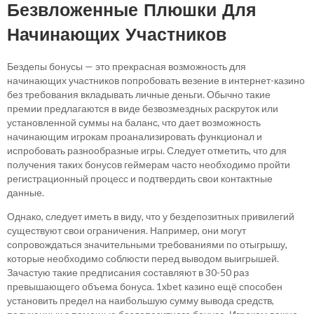
Безвложенные Плюшки Для
Начинающих Участников
Бездепы бонусы — это прекрасная возможность для
начинающих участников попробовать везение в интернет-казино
без требования вкладывать личные деньги. Обычно такие
премии предлагаются в виде безвозмездных раскруток или
установленной суммы на баланс, что дает возможность
начинающим игрокам проанализировать функционал и
испробовать разнообразные игры. Следует отметить, что для
получения таких бонусов геймерам часто необходимо пройти
регистрационный процесс и подтвердить свои контактные
данные.
Однако, следует иметь в виду, что у бездепозитных привилегий
существуют свои ограничения. Например, они могут
сопровождаться значительными требованиями по отыгрышу,
которые необходимо соблюсти перед выводом выигрышей.
Зачастую такие предписания составляют в 30-50 раз
превышающего объема бонуса. 1xbet казино ещё способен
установить предел на наибольшую сумму вывода средств,