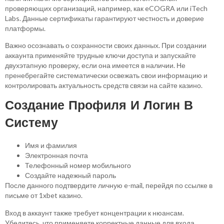
проверяющих организаций, например, как eCOGRA или iTech
Labs. Данные сертификаты гарантируют честность и доверие
платформы.
Важно осознавать о сохранности своих данных. При создании
аккаунта применяйте трудные ключи доступа и запускайте
двухэтапную проверку, если она имеется в наличии. Не
пренебрегайте систематически освежать свои информацию и
контролировать актуальность средств связи на сайте казино.
Создание Профиля И Логин В
Систему
Имя и фамилия
Электронная почта
Телефонный номер мобильного
Создайте надежный пароль
После данного подтвердите личную e-mail, перейдя по ссылке в
письме от 1xbet казино.
Вход в аккаунт также требует концентрации к нюансам.
Убедитесь, что применяете корректные данные для входа,