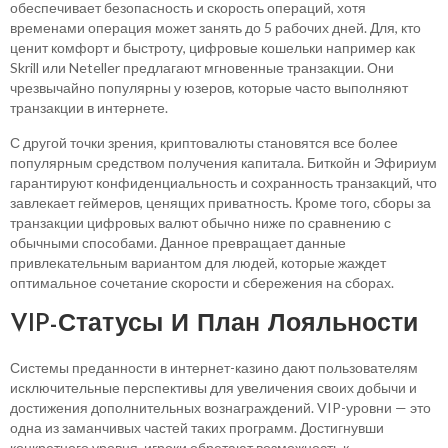
обеспечивает безопасность и скорость операций, хотя
временами операция может занять до 5 рабочих дней. Для, кто
ценит комфорт и быстроту, цифровые кошельки например как
Skrill или Neteller предлагают мгновенные транзакции. Они
чрезвычайно популярны у юзеров, которые часто выполняют
транзакции в интернете.
С другой точки зрения, криптовалюты становятся все более
популярным средством получения капитала. Биткойн и Эфириум
гарантируют конфиденциальность и сохранность транзакций, что
завлекает геймеров, ценящих приватность. Кроме того, сборы за
транзакции цифровых валют обычно ниже по сравнению с
обычными способами. Данное превращает данные
привлекательным вариантом для людей, которые жаждет
оптимальное сочетание скорости и сбережения на сборах.
VIP-Статусы И План Лояльности
Системы преданности в интернет-казино дают пользователям
исключительные перспективы для увеличения своих добычи и
достижения дополнительных вознаграждений. VIP-уровни — это
одна из заманчивых частей таких программ. Достигнувши
конкретного уровня, игроки обретают возможность к