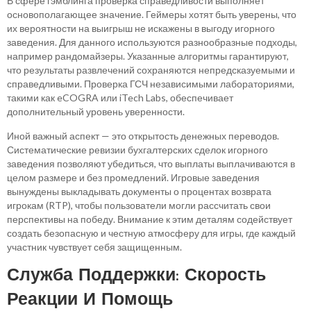
В сфере гэмблинга проверка справедливости выполняет
основополагающее значение. Геймеры хотят быть уверены, что
их вероятности на выигрыш не искажены в выгоду игорного
заведения. Для данного используются разнообразные подходы,
например рандомайзеры. Указанные алгоритмы гарантируют,
что результаты развлечений сохраняются непредсказуемыми и
справедливыми. Проверка ГСЧ независимыми лабораториями,
такими как eCOGRA или iTech Labs, обеспечивает
дополнительный уровень уверенности.
Иной важный аспект — это открытость денежных переводов.
Систематические ревизии бухгалтерских сделок игорного
заведения позволяют убедиться, что выплаты выплачиваются в
целом размере и без промедлений. Игровые заведения
вынуждены выкладывать документы о процентах возврата
игрокам (RTP), чтобы пользователи могли рассчитать свои
перспективы на победу. Внимание к этим деталям содействует
создать безопасную и честную атмосферу для игры, где каждый
участник чувствует себя защищенным.
Служба Поддержки: Скорость
Реакции И Помощь