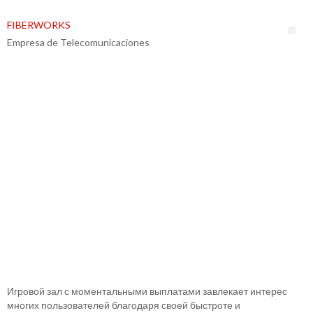
FIBERWORKS
Empresa de Telecomunicaciones
РАССМОТРЕНИЕ
ГЕМБЛИНГОВОГО КЛУБА
С МОМЕНТАЛЬНЫМИ
ВЫПЛАТАМИ
РАССМОТРЕНИЕ
ГЕМБЛИНГОВОГО КЛУБА С
МОМЕНТАЛЬНЫМИ
ВЫПЛАТАМИ
Игровой зал с моментальными выплатами завлекает интерес
многих пользователей благодаря своей быстроте и