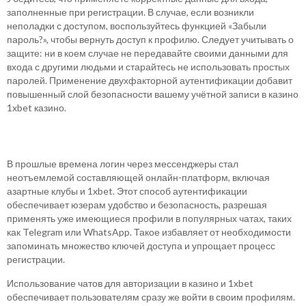
заполненные при регистрации. В случае, если возникли
неполадки с доступом, воспользуйтесь функцией «Забыли
пароль?», чтобы вернуть доступ к профилю. Следует учитывать о
защите: ни в коем случае не передавайте своими данными для
входа с другими людьми и старайтесь не использовать простых
паролей. Применение двухфакторной аутентификации добавит
повышенный слой безопасности вашему учётной записи в казино
1xbet казино.
Логин Через Мессенджеры
В прошлые времена логин через мессенджеры стал
неотъемлемой составляющей онлайн-платформ, включая
азартные клубы и 1xbet. Этот способ аутентификации
обеспечивает юзерам удобство и безопасность, разрешая
применять уже имеющиеся профили в популярных чатах, таких
как Telegram или WhatsApp. Такое избавляет от необходимости
запоминать множество ключей доступа и упрощает процесс
регистрации.
Использование чатов для авторизации в казино и 1xbet
обеспечивает пользователям сразу же войти в своим профилям.