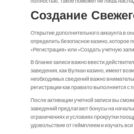
полностью. Такое поможет не лишь насла
Создание Свежег
Открытие дополнительного аккаунта в онл
определить безопасное казино, которое п
«Регистрация» или «Создать учетную запи
В бланке записи важно ввести действите
заведения, как Вулкан казино, имеют во
необходимых сведений важно внимательн
регистрации как правило выполняется с п
После активации учетной записи вы смо
заведений предлагают бонусы на начальны
ограничениях и условиях прокрутки поощ
удовольствие от геймплеем и изучать вс