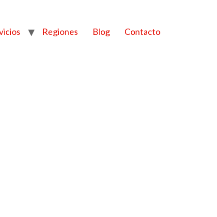
vicios
Regiones
Blog
Contacto
ГРАЙТЕ НА
 ТОПОВЫХ
ГРАЙТЕ НА