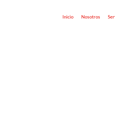
Inicio
Nosotros
Ser
ЗИНО 2025: И
 СРЕДСТВА В
ЗИНО 2025: И