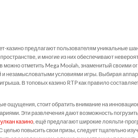
 СРЕДСТВА В
нет-казино предлагают пользователям уникальные ша
 пространстве, и многие из них обеспечивают неверо
 можно отметить Mega Moolah, знаменитый своими ог
 и незамысловатыми условиями игры. Выбирая аппара
выигрыша. В топовых казино RTP как правило составляе
ые ощущения, стоит обратить внимание на инновацио
ариями. Эти развлечения дают возможность погрузитьс
улкан казино
, ещё предлагают широкие лояльти-про
 целью повысить свои призы, следует тщательно изуч