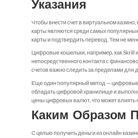
Указания
Чтобы внести счет в виртуальном казино,
карты являются среди самых популярных
карты и подтвердить перевод. Тем не мен
Цифровые кошельки, например, как Skril
непосредственного контакта с финансово
счетов важно следить за пределами для 
Еще один популярный метод — цифровые в
обладать цифровой хранилище и выполня
цены цифровых валют, что может влиять 
Каким Образом П
С целью получить деньги из онлайн казин