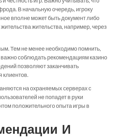
и честность игр. Важно учитывать, что
фрода. В начальную очередь, игроку
ное вполне может быть документ либо
жительства жительства, например, через
ым. Тем не менее необходимо помнить,
не важно соблюдать рекомендациям казино
ведений позволяют заканчивать
я клиентов.
аняются на охраняемых серверах с
ользователей не попадет в руки
том положительного опыта игры в
омендации И