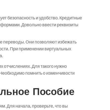
ует безопасность и удобство. Кредитные
тформами. Довольно ввести реквизиты
ые переводы. Они позволяют избежать
ности. При применении виртуальных
а.
х отчислениях. Для такого нужно
Необходимо помнить о изменчивости
альное Пособие
м. Для начала, проверьте, что вы