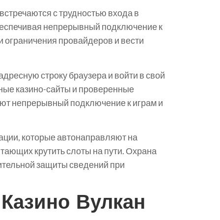
 встречаются с трудностью входа в
беспечивая непрерывный подключение к
и ограничения провайдеров и вести
адресную строку браузера и войти в свой
ьные казино-сайты и проверенные
ют непрерывный подключение к играм и
кации, которые автонаправляют на
тающих крутить слоты на пути. Охрана
нительной защиты сведений при
 Казино Вулкан