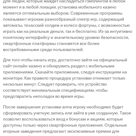
Для людей, которые жаждет насладиться гэмблингом в любой
момент и в любой локации, установка мобильного казино
является оптимальным выбором. Современные программы
показывают игрокам разнообразный спектр игр, содержащий
автоматы, техасский холдем и колесо фортуны, с возможностью
играть как на реальные деньги, так и бесплатно. Из-за интуитивно
понятному интерфейсу и значительному уровню безопасности,
смартфонные платформы становятся все более
востребованными среди пользователей.
Для того чтобы начать игру, достаточно зайти на официальный
сайт онлайн-казино и обнаружить раздел с мобильными
приложениями. Скачайте приложение, следуя инструкциям на
мониторе. Как правило процедура установки отнимает только
несколько минут. Следует проверить, что устройство
соответствует минимальным спецификациям, чтобы
предотвратить неполадок во время игры.
После завершения установки аппа игроку необходимо будет
сформировать учетную запись или зайти в уже созданную. Такое
позволит воспользоваться вход к бонусам и акциям, которые
доступны только через смартфонные приложения. Отдельные
игорные заведения предлагают эксклюзивные премии для