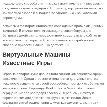
подходящего способа снятия может значительно снизить время
ожидания и снизить издержки. К примеру, виртуальные кошельки
как правило скорее и выгоднее по отношению к банковскими
переводами.
Ключевым фактором становится соблюдение правил акционных
кампаний. В случае, если игрок задействовал бонусы для
беттинга в джойказино, перед снятием средств нужно соблюсти
все условия по отыгрышу. Игнорирование этих требований
способно привести к лишению достижений.
Виртуальные Машины:
Известные Игры
Игровые аппараты уже давно стали важной компонентом сферы
развлечений. Среди огромного количества доступных слотов,
некоторые выделяются своей востребованностью и особенными
возможностями. К примеру, Book of Ra от Novomatic пленил
сердца геймеров благодаря своему интересному сюжету и
перспективам для достижения крупных джекпотов. Знаки
фолианта в этой развлечении служат как заменителями, так и