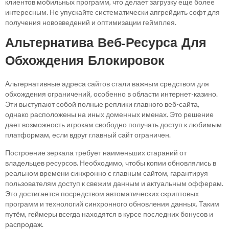
клиентов мобильных программ, что делает загрузку еще более
интересным. Не упускайте систематически апгрейдить софт для
получения нововведений и оптимизации геймплея.
Альтернатива Веб-Ресурса Для
Обхождения Блокировок
Альтернативные адреса сайтов стали важным средством для
обхождения ограничений, особенно в области интернет-казино.
Эти выступают собой полные реплики главного веб-сайта,
однако расположены на иных доменных именах. Это решение
дает возможность игрокам свободно получать доступ к любимым
платформам, если вдруг главный сайт ограничен.
Построение зеркала требует наименьших стараний от
владельцев ресурсов. Необходимо, чтобы копии обновлялись в
реальном времени синхронно с главным сайтом, гарантируя
пользователям доступ к свежим данным и актуальным офферам.
Это достигается посредством автоматических скриптовых
программ и технологий синхронного обновления данных. Таким
путём, геймеры всегда находятся в курсе последних бонусов и
распродаж.