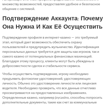
множеству возможностей, предоставляя удобное и безопасное
общение с системой.
Подтверждение Аккаунта: Почему
Она Нужна И Как Её Осуществить
Подтверждение профиля в интернет-казино — это требуемый
этап, который дает возможность обеспечить охрану
пользователей и предупредить жульничество. Идентификация
персональных данных требуется для защиты как игроков, так и
самого казино от потенциальных финансовых махинаций.
Благодаря этому процессу, клиенты могут быть убеждены в
добросовестности сделок и стабильности сервиса.
Чтобы осуществить подтверждение, игроку необходимо
предъявить фотокопии удостоверений, удостоверяющих
личность. Обычно это удостоверение личности или лицензия
водителя. Необходимо проверить, что все данные отчетливо
просматриваются на предоставленных изображениях.
Определенные казино, например joycasino, способны попросить
дополнительные документы, такие как счет за коммунальные