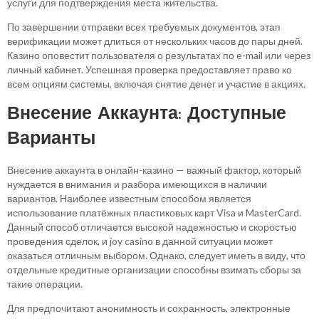
услуги для подтверждения места жительства.
По завершении отправки всех требуемых документов, этап
верификации может длиться от нескольких часов до пары дней.
Казино оповестит пользователя о результатах по e-mail или через
личный кабинет. Успешная проверка предоставляет право ко
всем опциям системы, включая снятие денег и участие в акциях.
Внесение Аккаунта: Доступные
Варианты
Внесение аккаунта в онлайн-казино — важный фактор, который
нуждается в внимания и разбора имеющихся в наличии
вариантов. Наиболее известным способом является
использование платёжных пластиковых карт Visa и MasterCard.
Данный способ отличается высокой надежностью и скоростью
проведения сделок, и joy casino в данной ситуации может
оказаться отличным выбором. Однако, следует иметь в виду, что
отдельные кредитные организации способны взимать сборы за
такие операции.
Для предпочитают анонимность и сохранность, электронные