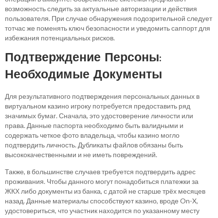
возможность следить за актуальные авторизации и действия
пользователя. При случае обнаружения подозрительной следует
тотчас же поменять ключ безопасности и уведомить саппорт для
избежания потенциальных рисков.
Подтверждение Персоны:
Необходимые Документы
Для результативного подтверждения персональных данных в
виртуальном казино игроку потребуется предоставить ряд
значимых бумаг. Сначала, это удостоверение личности или
права. Данные паспорта необходимо быть валидными и
содержать четкое фото владельца, чтобы казино могло
подтвердить личность. Дубликаты файлов обязаны быть
высококачественными и не иметь повреждений.
Также, в большинстве случаев требуется подтвердить адрес
проживания. Чтобы данного могут понадобиться платежки за
ЖКХ либо документы из банка, с датой не старше трёх месяцев
назад. Данные материалы способствуют казино, вроде On-X,
удостовериться, что участник находится по указанному месту