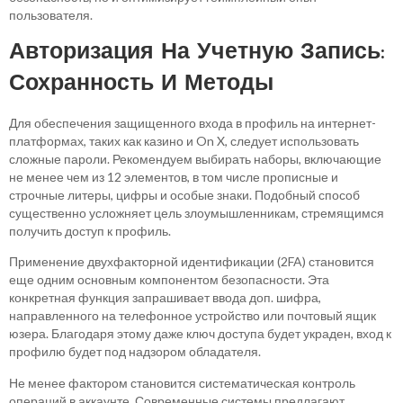
пользователя.
Авторизация На Учетную Запись:
Сохранность И Методы
Для обеспечения защищенного входа в профиль на интернет-
платформах, таких как казино и On X, следует использовать
сложные пароли. Рекомендуем выбирать наборы, включающие
не менее чем из 12 элементов, в том числе прописные и
строчные литеры, цифры и особые знаки. Подобный способ
существенно усложняет цель злоумышленникам, стремящимся
получить доступ к профиль.
Применение двухфакторной идентификации (2FA) становится
еще одним основным компонентом безопасности. Эта
конкретная функция запрашивает ввода доп. шифра,
направленного на телефонное устройство или почтовый ящик
юзера. Благодаря этому даже ключ доступа будет украден, вход к
профилю будет под надзором обладателя.
Не менее фактором становится систематическая контроль
операций в аккаунте. Современные системы предлагают