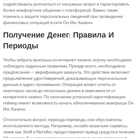
содействовать уклониться от ненужных затрат и гарантировать
более комфортное общение с платформой. Важно также
помнить о защите персональных сведений при проведении
финансовых операций в сети Он Икс Казино.
Получение Денег: Правила И
Периоды
Чтобы забрать выигрыш из интернет-казино, игроку необходимо
соблюдать заданным правилам. Прежде всего, необходимое
предписание — верификация аккаунта. Это действие включает
предъявление удостоверений, доказывающих персональные
данные и адрес проживания. Операция может отнять от
некоторых часов до нескольких дневок в зависимости от
конкретного казино. По окончании успешной идентификации
геймер имеет возможность начать обналичиванию выигрыша Он
Икс Казино.
Относительно вопрос периода перевода, они обусловлены
используемого метода. Например, онлайн кошельки-сервисы,
такие как, Skrill и Neteller, предоставляют вывод средств в течение
24 часиков. Банковские транзакции и вывод на кредитки могут