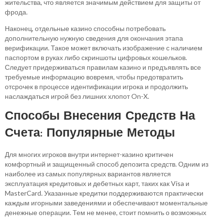
жительства, что является значимым действием для защиты от
фрода.
Наконец, отдельные казино способны потребовать
дополнительную нужную сведения для окончания этапа
верификации. Такое может включать изображение с наличием
паспортом в руках либо скриншоты цифровых кошельков.
Следует придерживаться правилам казино и предъявлять все
требуемые информацию вовремя, чтобы предотвратить
отсрочек в процессе идентификации игрока и продолжить
наслаждаться игрой без лишних хлопот On-X.
Способы Внесения Средств На
Счета: Популярные Методы
Для многих игроков внутри интернет-казино критичен
комфортный и защищенный способ депозита средств. Одним из
наиболее из самых популярных вариантов является
эксплуатация кредитовых и дебетных карт, таких как Visa и
MasterCard. Указанные кредитки поддерживаются практически
каждым игорными заведениями и обеспечивают моментальные
денежные операции. Тем не менее, стоит помнить о возможных