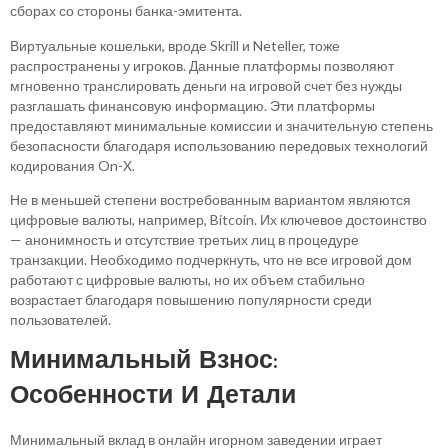
сборах со стороны банка-эмитента.
Виртуальные кошельки, вроде Skrill и Neteller, тоже
распространены у игроков. Данные платформы позволяют
мгновенно транслировать деньги на игровой счет без нужды
разглашать финансовую информацию. Эти платформы
предоставляют минимальные комиссии и значительную степень
безопасности благодаря использованию передовых технологий
кодирования On-X.
Не в меньшей степени востребованным вариантом являются
цифровые валюты, например, Bitcoin. Их ключевое достоинство
— анонимность и отсутствие третьих лиц в процедуре
транзакции. Необходимо подчеркнуть, что не все игровой дом
работают с цифровые валюты, но их объем стабильно
возрастает благодаря повышению популярности среди
пользователей.
Минимальный Взнос:
Особенности И Детали
Минимальный вклад в онлайн игорном заведении играет