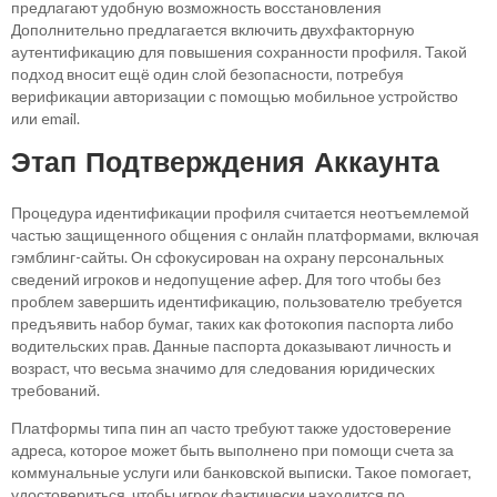
предлагают удобную возможность восстановления
Дополнительно предлагается включить двухфакторную
аутентификацию для повышения сохранности профиля. Такой
подход вносит ещё один слой безопасности, потребуя
верификации авторизации с помощью мобильное устройство
или email.
Этап Подтверждения Аккаунта
Процедура идентификации профиля считается неотъемлемой
частью защищенного общения с онлайн платформами, включая
гэмблинг-сайты. Он сфокусирован на охрану персональных
сведений игроков и недопущение афер. Для того чтобы без
проблем завершить идентификацию, пользователю требуется
предъявить набор бумаг, таких как фотокопия паспорта либо
водительских прав. Данные паспорта доказывают личность и
возраст, что весьма значимо для следования юридических
требований.
Платформы типа пин ап часто требуют также удостоверение
адреса, которое может быть выполнено при помощи счета за
коммунальные услуги или банковской выписки. Такое помогает,
удостовериться, чтобы игрок фактически находится по