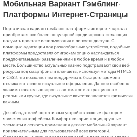
Мобильная Вариант Гэмблинг-
Платформы Интернет-Страницы
Портативная вариант гэмблинг платформы интернет-портала
приобретает все более популярной среди игроков, желающих
получить простоте использования и легкости доступа. С
помощью адаптации под разнообразные устройства, подобные
платформы предоставляют игрокам опцию наслаждаться
предпочитаемыми развлечениями в любое время и в любом
месте. Большинство актуальных казино подстраивают свои веб-
ресурсы под смартфоны и планшеты, используя методы HTML5
и CSS3, что позволяет им поддерживать быстрого времени
отклика и отличное визуальное оформление. Данное особенно
значимо касательно игровых автоматов и аттракционов с
реальными крупье, где визуальное качество является критически
важным.
Для обладателей портативных устройств важным фактором
является интерфейсом. Комфортная ориентация, крупные
элементы и легкость применения делают мобильный вариант
привлекательным для пользователей всех категорий.
Определенные казино предлагают особые привилегии для тех,