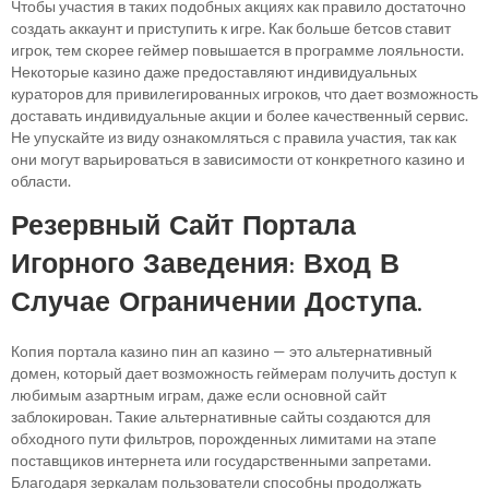
Чтобы участия в таких подобных акциях как правило достаточно
создать аккаунт и приступить к игре. Как больше бетсов ставит
игрок, тем скорее геймер повышается в программе лояльности.
Некоторые казино даже предоставляют индивидуальных
кураторов для привилегированных игроков, что дает возможность
доставать индивидуальные акции и более качественный сервис.
Не упускайте из виду ознакомляться с правила участия, так как
они могут варьироваться в зависимости от конкретного казино и
области.
Резервный Сайт Портала
Игорного Заведения: Вход В
Случае Ограничении Доступа.
Копия портала казино пин ап казино — это альтернативный
домен, который дает возможность геймерам получить доступ к
любимым азартным играм, даже если основной сайт
заблокирован. Такие альтернативные сайты создаются для
обходного пути фильтров, порожденных лимитами на этапе
поставщиков интернета или государственными запретами.
Благодаря зеркалам пользователи способны продолжать