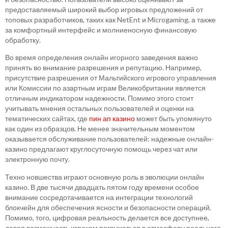
предоставляемый широкий выбор игровых предложений от
топовых разработчиков, таких как NetEnt и Microgaming, а также
за комфортный интерфейс и молниеносную финансовую
обработку.
Во время определения онлайн игорного заведения важно
принять во внимание разрешения и репутацию. Например,
присутствие разрешения от Мальтийского игрового управления
или Комиссии по азартным играм Великобритании является
отличным индикатором надежности. Помимо этого стоит
учитывать мнения остальных пользователей и оценки на
тематических сайтах, где
пин ап казино
может быть упомянуто
как один из образцов. Не менее значительным моментом
оказывается обслуживание пользователей: надежные онлайн-
казино предлагают круглосуточную помощь через чат или
электронную почту.
Техно новшества играют основную роль в эволюции онлайн
казино. В две тысячи двадцать пятом году времени особое
внимание сосредотачивается на интеграции технологий
блокчейн для обеспечения ясности и безопасности операций.
Помимо, того, цифровая реальность делается все доступнее,
давая возможность игрокам погружаться в атмосферу реального