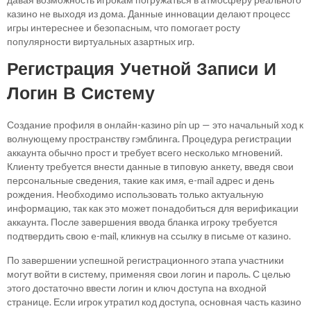
казино не выходя из дома. Данные инновации делают процесс
игры интереснее и безопасным, что помогает росту
популярности виртуальных азартных игр.
Регистрация Учетной Записи И
Логин В Систему
Создание профиля в онлайн-казино pin up — это начальный ход к
волнующему пространству гэмблинга. Процедура регистрации
аккаунта обычно прост и требует всего несколько мгновений.
Клиенту требуется внести данные в типовую анкету, введя свои
персональные сведения, такие как имя, e-mail адрес и день
рождения. Необходимо использовать только актуальную
информацию, так как это может понадобиться для верификации
аккаунта. После завершения ввода бланка игроку требуется
подтвердить свою e-mail, кликнув на ссылку в письме от казино.
По завершении успешной регистрационного этапа участники
могут войти в систему, применяя свои логин и пароль. С целью
этого достаточно ввести логин и ключ доступа на входной
странице. Если игрок утратил код доступа, основная часть казино