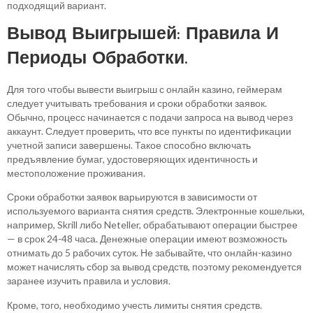
подходящий вариант.
Вывод Выигрышей: Правила И
Периоды Обработки.
Для того чтобы вывести выигрыш с онлайн казино, геймерам
следует учитывать требования и сроки обработки заявок.
Обычно, процесс начинается с подачи запроса на вывод через
аккаунт. Следует проверить, что все пункты по идентификации
учетной записи завершены. Такое способно включать
предъявление бумаг, удостоверяющих идентичность и
местоположение проживания.
Сроки обработки заявок варьируются в зависимости от
используемого варианта снятия средств. Электронные кошельки,
например, Skrill либо Neteller, обрабатывают операции быстрее
— в срок 24-48 часа. Денежные операции имеют возможность
отнимать до 5 рабочих суток. Не забывайте, что онлайн-казино
может начислять сбор за вывод средств, поэтому рекомендуется
заранее изучить правила и условия.
Кроме, того, необходимо учесть лимиты снятия средств.