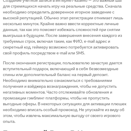
Создание учетной записи в интернет-казино — это важный шаг
для стремящихся начать игру на реальные средства. Сначала
необходимо определить доверенное игорное заведение с
высокой репутацией. Обычно этап регистрации отнимает лишь
несколько минуток. Крайне важно ввести корректные личные
данные, так как это поможет избежать сложностей при снятии
выигрыша в будущем. После завершения внесения каждого из
требуемых строк, включая такие, как ФИО, e-mail адрес и
секретный код, геймеру возможно потребуется активировать
свой профиль посредством e-mail или SMS.
После окончания регистрации, пользователю зачастую дается
вступительный подарок, включающий в себя безвозмездные
спины или дополнительный баланс на первый депозит.
Необходимо внимательно ознакомиться с требованиями
получения и вэйджера вознаграждения, чтобы не допустить
негативных моментов. Часто отслеживайте обновления и
промоакции гэмблинг-платформы, чтобы не пропустить
выгодные оферы. В некоторых ситуациях для активации плюшек
необходимо вписать особый промокод. Не упускайте из виду об
этом, чтобы извлечь максимальную выгоду от своего игрового
опыта.