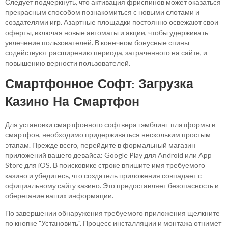
Следует подчеркнуть, что активация фриспинов может оказаться
прекрасным способом познакомиться с новыми слотами и
создателями игр. Азартные площадки постоянно освежают свои
оферты, включая новые автоматы и акции, чтобы удерживать
увлечение пользователей. В конечном бонусные спины
содействуют расширению периода, затраченного на сайте, и
повышению верности пользователей.
Смартфонное Софт: Загрузка
Казино На Смартфон
Для установки смартфонного софтвера гэмблинг-платформы в
смартфон, необходимо придерживаться нескольким простым
этапам. Прежде всего, перейдите в формальный магазин
приложений вашего девайса: Google Play для Android или App
Store для iOS. В поисковике строке впишите имя требуемого
казино и убедитесь, что создатель приложения совпадает с
официальному сайту казино. Это предоставляет безопасность и
оберегание ваших информации.
По завершении обнаружения требуемого приложения щелкните
по кнопке "Установить". Процесс инсталляции и монтажа отнимет