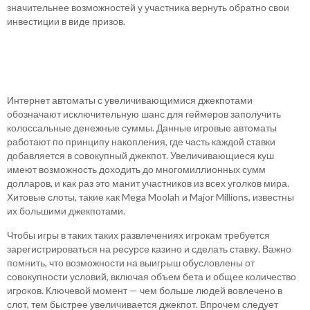
значительнее возможностей у участника вернуть обратно свои
инвестиции в виде призов.
Виртуальные Слоты С
Нарастающими Джекпотами
Интернет автоматы с увеличивающимися джекпотами
обозначают исключительную шанс для геймеров заполучить
колоссальные денежные суммы. Данные игровые автоматы
работают по принципу накопления, где часть каждой ставки
добавляется в совокупный джекпот. Увеличивающиеся куш
имеют возможность доходить до многомиллионных сумм
долларов, и как раз это манит участников из всех уголков мира.
Хитовые слоты, такие как Mega Moolah и Major Millions, известны
их большими джекпотами.
Чтобы игры в таких таких развлечениях игрокам требуется
зарегистрироваться на ресурсе казино и сделать ставку. Важно
помнить, что возможности на выигрыш обусловлены от
совокупности условий, включая объем бета и общее количество
игроков. Ключевой момент — чем больше людей вовлечено в
слот, тем быстрее увеличивается джекпот. Впрочем следует