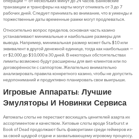
операции — от нескольких минут до 24 часов. Банковские
транзакции и трансферы на карты могут отнимать от 3 до 7
рабочих дней. Следует принимать во внимание, что в уикенды и
торжественные даты временные рамки могут продлеваться.
Относительно вопрос пределов, основная часть казино
устанавливают минимальные и наибольшие размеры для
вывода. Например, минимальная размер может быть $10 или
эквивалент в другой денежной единице, тогда как наибольшая —
от $2,000 до $10,000 в 30 дней. В некоторых обстоятельствах
лимиты возможно будут расширены для вип-клиентов или по
договорённости с саппортом. Желательно внимательно
анализировать правила конкретного казино, чтобы не допустить
недопониманий и продуктивно планировать свои выигрыши.
Игровые Аппараты: Лучшие
Эмуляторы И Новинки Сервиса
Автоматы слоты не перестают восхищать ценителей азарта их
ассортиментом и качеством. Хитовые слоты вроде Starburst и
Book of Dead продолжают быть фаворитами среди геймеров из-
за своей щедрой отдаче и захватывающему игровому процессу.