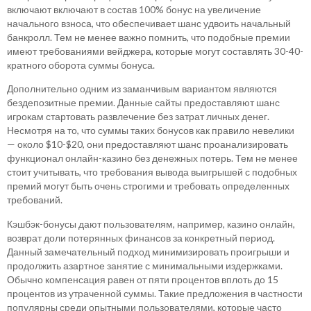
включают включают в состав 100% бонус на увеличение
начального взноса, что обеспечивает шанс удвоить начальный
банкролл. Тем не менее важно помнить, что подобные премии
имеют требованиями вейджера, которые могут составлять 30-40-
кратного оборота суммы бонуса.
Дополнительно одним из заманчивым вариантом являются
бездепозитные премии. Данные сайты предоставляют шанс
игрокам стартовать развлечение без затрат личных денег.
Несмотря на то, что суммы таких бонусов как правило невелики
— около $10-$20, они предоставляют шанс проанализировать
функционал онлайн-казино без денежных потерь. Тем не менее
стоит учитывать, что требования вывода выигрышей с подобных
премий могут быть очень строгими и требовать определенных
требований.
Кэшбэк-бонусы дают пользователям, например, казино онлайн,
возврат доли потерянных финансов за конкретный период.
Данный замечательный подход минимизировать проигрыши и
продолжить азартное занятие с минимальными издержками.
Обычно компенсация равен от пяти процентов вплоть до 15
процентов из утраченной суммы. Такие предложения в частности
популярны среди опытными пользователями, которые часто