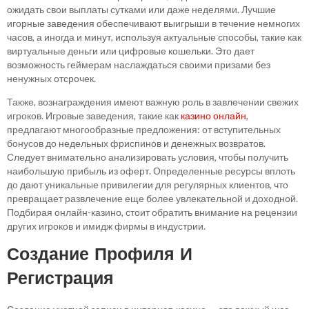
ожидать свои выплаты сутками или даже неделями. Лучшие
игорные заведения обеспечивают выигрыши в течение немногих
часов, а иногда и минут, используя актуальные способы, такие как
виртуальные деньги или цифровые кошельки. Это дает
возможность геймерам наслаждаться своими призами без
ненужных отсрочек.
Также, вознаграждения имеют важную роль в завлечении свежих
игроков. Игровые заведения, такие как
казино онлайн
,
предлагают многообразные предложения: от вступительных
бонусов до недельных фриспинов и денежных возвратов.
Следует внимательно анализировать условия, чтобы получить
наибольшую прибыль из оферт. Определенные ресурсы вплоть
до дают уникальные привилегии для регулярных клиентов, что
превращает развлечение еще более увлекательной и доходной.
Подбирая онлайн-казино, стоит обратить внимание на рецензии
других игроков и имидж фирмы в индустрии.
Создание Профиля И
Регистрация