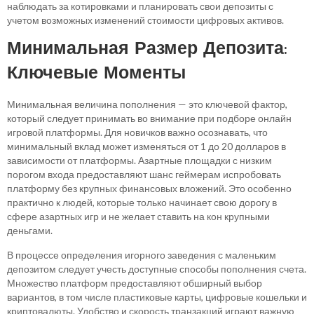
наблюдать за котировками и планировать свои депозиты с
учетом возможных изменений стоимости цифровых активов.
Минимальная Размер Депозита:
Ключевые Моменты
Минимальная величина пополнения — это ключевой фактор,
который следует принимать во внимание при подборе онлайн
игровой платформы. Для новичков важно осознавать, что
минимальный вклад может изменяться от 1 до 20 долларов в
зависимости от платформы. Азартные площадки с низким
порогом входа предоставляют шанс геймерам испробовать
платформу без крупных финансовых вложений. Это особенно
практично к людей, которые только начинает свою дорогу в
сфере азартных игр и не желает ставить на кон крупными
деньгами.
В процессе определения игорного заведения с маленьким
депозитом следует учесть доступные способы пополнения счета.
Множество платформ предоставляют обширный выбор
вариантов, в том числе пластиковые карты, цифровые кошельки и
криптовалюты. Удобство и скорость транзакций играют важную