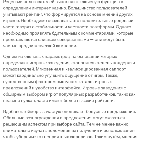
Рецензии пользователей выполняют ключевую функцию в
определении интернет-казино. Большинство пользователей
учитывают рейтинг, что формируется на основе мнений других
игроков. Необходимо осознавать, что положительные рецензии
часто говорят о стабильности и честности платформы. Однако
необходимо проявлять бдительным с комментариями, которые
представляются слишком совершенными — они могут быть
частью продвиженческой кампании.
Одним из ключевых параметров, на основании которых
определяют игорные заведения, становится степень поддержки
пользователей. Мгновенная и квалифицированная саппорт
может кардинально улучшить ощущение от игры. Также,
существенным фактором выступает каталог игровых
предложений и удобство интерфейса. Игровые заведения с
обширным выбором игр от популярных разработчиков, таких как
в казино вулкан, часто имеют более высокие рейтинги.
Вдобавок геймеры зачастую оценивают бонусные предложения.
Обильные вознаграждения и предложения могут оказаться
решающим аспектом при выборе сайта. Тем не менее важно
внимательно изучать положения их получения и использования,
чтобы уберечься от неприятных сюрпризов. Таким путём, мнения