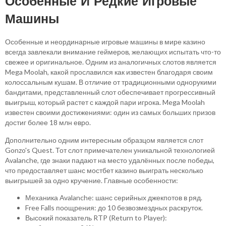
Особенные И Редкие Игровые
Машины
Особенные и неординарные игровые машины в мире казино
всегда завлекали внимание геймеров, желающих испытать что-то
свежее и оригинальное. Одним из аналогичных слотов является
Mega Moolah, какой прославился как известен благодаря своим
колоссальным кушам. В отличие от традиционными однорукими
бандитами, представленный слот обеспечивает прогрессивный
выигрыш, который растет с каждой пари игрока. Mega Moolah
известен своими достижениями: один из самых больших призов
достиг более 18 млн евро.
Дополнительно одним интересным образцом является слот
Gonzo's Quest. Тот слот примечателен уникальной технологией
Avalanche, где знаки падают на место удалённых после победы,
что предоставляет шанс мостбет казино выиграть несколько
выигрышей за одно кручение. Главные особенности:
Механика Avalanche: шанс серийных джекпотов в ряд.
Free Falls поощрения: до 10 безвозмездных раскруток.
Высокий показатель RTP (Return to Player):