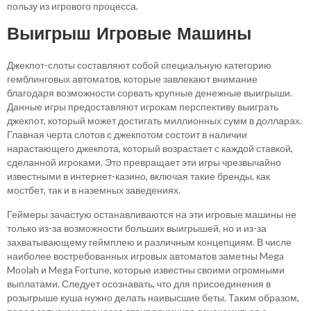
пользу из игрового процесса.
Выигрыш Игровые Машины
Джекпот-слоты составляют собой специальную категорию
гемблинговых автоматов, которые завлекают внимание
благодаря возможности сорвать крупные денежные выигрыши.
Данные игры предоставляют игрокам перспективу выиграть
джекпот, который может достигать миллионных сумм в долларах.
Главная черта слотов с джекпотом состоит в наличии
нарастающего джекпота, который возрастает с каждой ставкой,
сделанной игроками. Это превращает эти игры чрезвычайно
известными в интернет-казино, включая такие бренды, как
мостбет, так и в наземных заведениях.
Геймеры зачастую останавливаются на эти игровые машины не
только из-за возможности больших выигрышей, но и из-за
захватывающему геймплею и различным концепциям. В числе
наиболее востребованных игровых автоматов заметны Mega
Moolah и Mega Fortune, которые известны своими огромными
выплатами. Следует осознавать, что для присоединения в
розыгрыше куша нужно делать наивысшие беты. Таким образом,