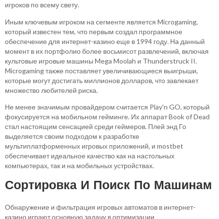
игроков по всему свету.
Иным ключевым игроком на сегменте является Microgaming,
который известен тем, что первым создал программное
обеспечение для интернет-казино еще в 1994 году. На данный
момент в их портфолио более восьмисот развлечений, включая
культовые игровые машины Mega Moolah и Thunderstruck II.
Microgaming также поставляет увеличивающиеся выигрыши,
которые могут достигать миллионов долларов, что завлекает
множество любителей риска.
Не менее значимым провайдером считается Play'n GO, который
фокусируется на мобильном гейминге. Их аппарат Book of Dead
стал настоящим сенсацией среди геймеров. Плей энд Го
выделяется своим подходом к разработке
мультиплатформенных игровых приложений, и mostbet
обеспечивает идеальное качество как на настольных
компьютерах, так и на мобильных устройствах.
Сортировка И Поиск По Машинам
Обнаружение и фильтрация игровых автоматов в интернет-
казино играют основную задачу в оптимизации