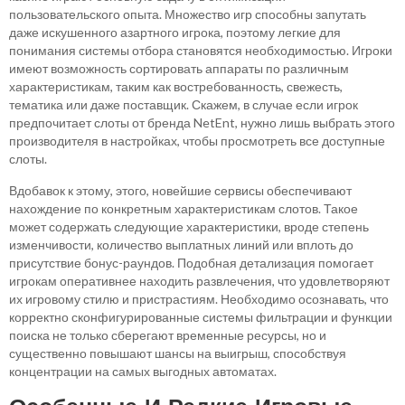
пользовательского опыта. Множество игр способны запутать
даже искушенного азартного игрока, поэтому легкие для
понимания системы отбора становятся необходимостью. Игроки
имеют возможность сортировать аппараты по различным
характеристикам, таким как востребованность, свежесть,
тематика или даже поставщик. Скажем, в случае если игрок
предпочитает слоты от бренда NetEnt, нужно лишь выбрать этого
производителя в настройках, чтобы просмотреть все доступные
слоты.
Вдобавок к этому, этого, новейшие сервисы обеспечивают
нахождение по конкретным характеристикам слотов. Такое
может содержать следующие характеристики, вроде степень
изменчивости, количество выплатных линий или вплоть до
присутствие бонус-раундов. Подобная детализация помогает
игрокам оперативнее находить развлечения, что удовлетворяют
их игровому стилю и пристрастиям. Необходимо осознавать, что
корректно сконфигурированные системы фильтрации и функции
поиска не только сберегают временные ресурсы, но и
существенно повышают шансы на выигрыш, способствуя
концентрации на самых выгодных автоматах.