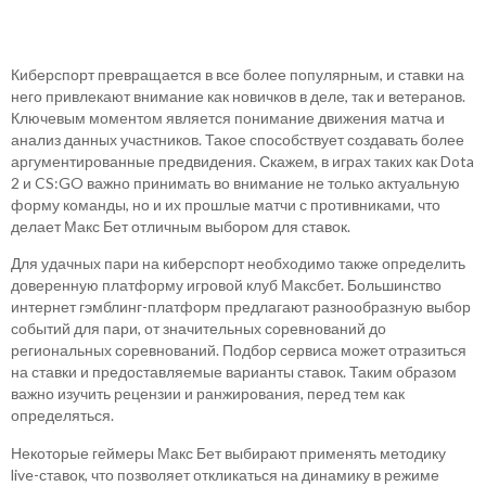
Пари На ESports
Киберспорт превращается в все более популярным, и ставки на
него привлекают внимание как новичков в деле, так и ветеранов.
Ключевым моментом является понимание движения матча и
анализ данных участников. Такое способствует создавать более
аргументированные предвидения. Скажем, в играх таких как Dota
2 и CS:GO важно принимать во внимание не только актуальную
форму команды, но и их прошлые матчи с противниками, что
делает Макс Бет отличным выбором для ставок.
Для удачных пари на киберспорт необходимо также определить
доверенную платформу игровой клуб Максбет. Большинство
интернет гэмблинг-платформ предлагают разнообразную выбор
событий для пари, от значительных соревнований до
региональных соревнований. Подбор сервиса может отразиться
на ставки и предоставляемые варианты ставок. Таким образом
важно изучить рецензии и ранжирования, перед тем как
определяться.
Некоторые геймеры Макс Бет выбирают применять методику
live-ставок, что позволяет откликаться на динамику в режиме