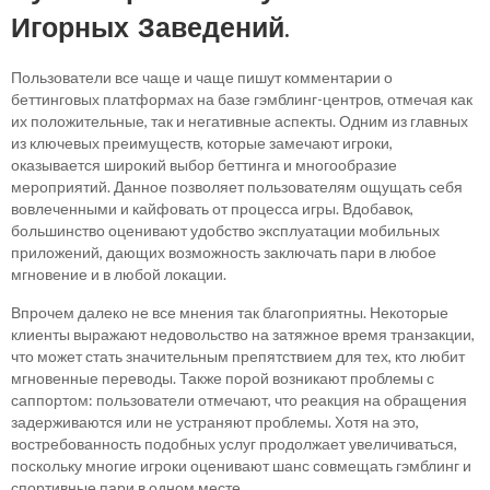
Игорных Заведений.
Пользователи все чаще и чаще пишут комментарии о
беттинговых платформах на базе гэмблинг-центров, отмечая как
их положительные, так и негативные аспекты. Одним из главных
из ключевых преимуществ, которые замечают игроки,
оказывается широкий выбор беттинга и многообразие
мероприятий. Данное позволяет пользователям ощущать себя
вовлеченными и кайфовать от процесса игры. Вдобавок,
большинство оценивают удобство эксплуатации мобильных
приложений, дающих возможность заключать пари в любое
мгновение и в любой локации.
Впрочем далеко не все мнения так благоприятны. Некоторые
клиенты выражают недовольство на затяжное время транзакции,
что может стать значительным препятствием для тех, кто любит
мгновенные переводы. Также порой возникают проблемы с
саппортом: пользователи отмечают, что реакция на обращения
задерживаются или не устраняют проблемы. Хотя на это,
востребованность подобных услуг продолжает увеличиваться,
поскольку многие игроки оценивают шанс совмещать гэмблинг и
спортивные пари в одном месте.