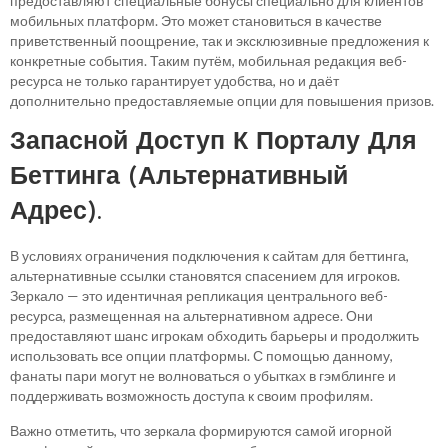
предоставляют специальные бонусы специально для клиентов
мобильных платформ. Это может становиться в качестве
приветственный поощрение, так и эксклюзивные предложения к
конкретные события. Таким путём, мобильная редакция веб-
ресурса не только гарантирует удобства, но и даёт
дополнительно предоставляемые опции для повышения призов.
Запасной Доступ К Порталу Для
Беттинга (альтернативный
Адрес).
В условиях ограничения подключения к сайтам для беттинга,
альтернативные ссылки становятся спасением для игроков.
Зеркало — это идентичная репликация центрального веб-
ресурса, размещенная на альтернативном адресе. Они
предоставляют шанс игрокам обходить барьеры и продолжить
использовать все опции платформы. С помощью данному,
фанаты пари могут не волноваться о убытках в гэмблинге и
поддерживать возможность доступа к своим профилям.
Важно отметить, что зеркала формируются самой игорной