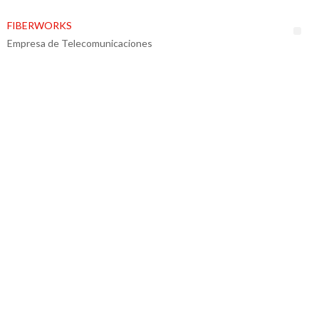
FIBERWORKS
Empresa de Telecomunicaciones
КАК СДЕЛАТЬ БЕТ В
СИСТЕМЕ НА ОНЛАЙН-
ПОРТАЛЕ ВИРТУАЛЬНОГО
КАЗИНО ИГРОВОЙ КЛУБ
МАКСБЕТ
КАК СДЕЛАТЬ БЕТ В
СИСТЕМЕ НА ОНЛАЙН-
ПОРТАЛЕ ВИРТУАЛЬНОГО
КАЗИНО ИГРОВОЙ КЛУБ
МАКСБЕТ