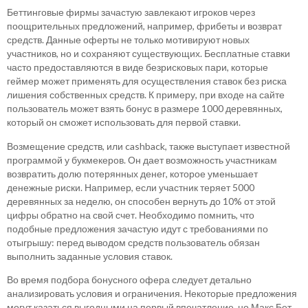
Беттинговые фирмы зачастую завлекают игроков через
поощрительных предложений, например, фрибеты и возврат
средств. Данные оферты не только мотивируют новых
участников, но и сохраняют существующих. Бесплатные ставки
часто предоставляются в виде безрисковых пари, которые
геймер может применять для осуществления ставок без риска
лишения собственных средств. К примеру, при входе на сайте
пользователь может взять бонус в размере 1000 деревянных,
который он сможет использовать для первой ставки.
Возмещение средств, или cashback, также выступает известной
программой у букмекеров. Он дает возможность участникам
возвратить долю потерянных денег, которое уменьшает
денежные риски. Например, если участник теряет 5000
деревянных за неделю, он способен вернуть до 10% от этой
цифры обратно на свой счет. Необходимо помнить, что
подобные предложения зачастую идут с требованиями по
отыгрышу: перед выводом средств пользователь обязан
выполнить заданные условия ставок.
Во время подбора бонусного офера следует детально
анализировать условия и ограничения. Некоторые предложения
могут казаться выгодными на первый впечатление, но Макс Бет