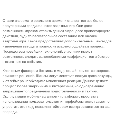
Ставки В Формате Реального
Времени
Ставки в формате реального времени становятся все более
популярными среди фанатов азартных игр. Они дают
возможность игрокам ставить деньги в процессе происходящего
действия, будь то баскетбольное состязание или онлайн
азартная игра. Такое предоставляет дополнительные шансы для
извлечения выгоды и привносит азартного драйва в процесс.
Посредством новейших технологий, участники имеют
возможность следить за колебаниями коэффициентов и быстро
отзываться на события.
Ключевым фактором беттинга в моде онлайн является скорость
принятия решений. Шансы могут меняться всякую долю секунды,
и от геймера необходима мгновенная реакция. Данное делает
процесс более энергичным и интересным, но одновременно
запрашивает определенной подготовленности и тактики.
Эксплуатация мобильных аппов и платформ с простым в
использовании пользовательским интерфейсом может заметно
упростить этот ход, позволяя геймерам всегда оставаться на шаг
впереди.