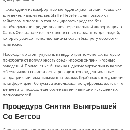
Также одним из комфортных методов служат онлайн кошельки
для денег, например, как Skrill и Neteller. Они позволяют
геймерам мгновенно транзакцировать средства без
необходимости предоставления персональной информации о
банке. Это становится этих идеальным вариантом для людей,
которые уважает конфиденциальность и быстроту обработки
платежей.
Необходимо стоит упускать из виду о криптомонетах, которые
приобретают популярность среди игроков онлайн-игорных
заведений. Применение биткоина и других виртуальных валют
обеспечивает возможность проводить конфиденциальные
операции с минимальными платежами. Вдобавок к тому, многие
платформ дают бонусы за использование цифровых валют, что
делает этот подход еще более заманчивым для искушенных
пользователей.
Процедура Снятия Выигрышей
Со Бетсов
С целью успешного снятия призов с пари в виртуальном казино,