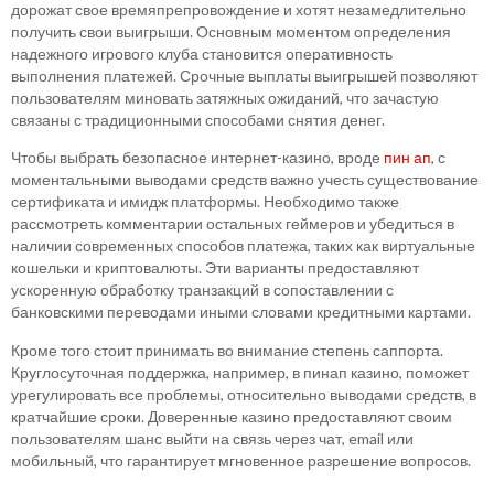
дорожат свое времяпрепровождение и хотят незамедлительно
получить свои выигрыши. Основным моментом определения
надежного игрового клуба становится оперативность
выполнения платежей. Срочные выплаты выигрышей позволяют
пользователям миновать затяжных ожиданий, что зачастую
связаны с традиционными способами снятия денег.
Чтобы выбрать безопасное интернет-казино, вроде
пин ап
, с
моментальными выводами средств важно учесть существование
сертификата и имидж платформы. Необходимо также
рассмотреть комментарии остальных геймеров и убедиться в
наличии современных способов платежа, таких как виртуальные
кошельки и криптовалюты. Эти варианты предоставляют
ускоренную обработку транзакций в сопоставлении с
банковскими переводами иными словами кредитными картами.
Кроме того стоит принимать во внимание степень саппорта.
Круглосуточная поддержка, например, в пинап казино, поможет
урегулировать все проблемы, относительно выводами средств, в
кратчайшие сроки. Доверенные казино предоставляют своим
пользователям шанс выйти на связь через чат, email или
мобильный, что гарантирует мгновенное разрешение вопросов.