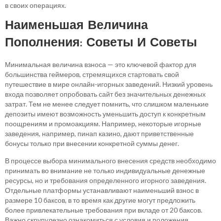
в своих операциях.
Наименьшая Величина
Пополнения: Советы И Советы
Минимальная величина взноса — это ключевой фактор для
большинства геймеров, стремящихся стартовать свой
путешествие в мире онлайн-игорных заведений. Низкий уровень
входа позволяет опробовать сайт без значительных денежных
затрат. Тем не менее следует помнить, что слишком маленькие
депозиты имеют возможность уменьшить доступ к конкретным
поощрениям и промоакциям. Например, некоторые игорные
заведения, например, пинап казино, дают приветственные
бонусы только при внесении конкретной суммы денег.
В процессе выбора минимального внесения средств необходимо
принимать во внимание не только индивидуальные денежные
ресурсы, но и требования определенного игорного заведения.
Отдельные платформы устанавливают наименьший взнос в
размере 10 баксов, в то время как другие могут предложить
более привлекательные требования при вкладе от 20 баксов.
Важно скрупулезно ознакомиться с условия и положения