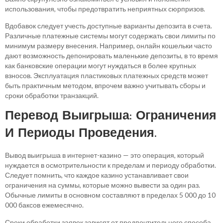
использования, чтобы предотвратить неприятных сюрпризов.
Вдобавок следует учесть доступные варианты депозита в счета.
Различные платежные системы могут содержать свои лимиты по
минимум размеру внесения. Например, онлайн кошельки часто
дают возможность депонировать маленькие депозиты, в то время
как банковские операции могут нуждаться в более крупных
взносов. Эксплуатация пластиковых платежных средств может
быть практичным методом, впрочем важно учитывать сборы и
сроки обработки транзакций.
Перевод Выигрыша: Ограничения
И Периоды Проведения.
Вывод выигрыша в интернет-казино — это операция, который
нуждается в осмотрительности к пределам и периоду обработки.
Следует помнить, что каждое казино устанавливает свои
ограничения на суммы, которые можно вывести за один раз.
Обычные лимиты в основном составляют в пределах 5 000 до 10
000 баксов ежемесячно.
Сроки обработки заявок зависят от предпочтительного способа