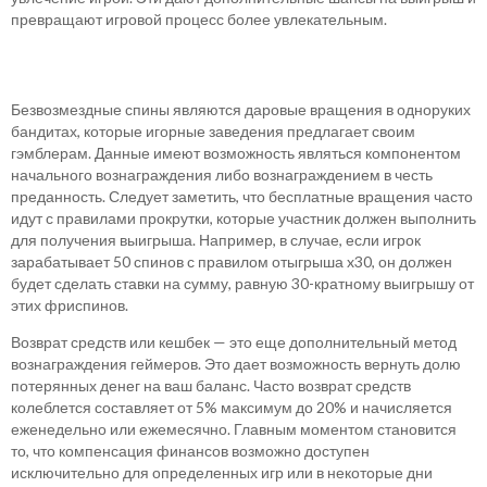
превращают игровой процесс более увлекательным.
Бесплатные Вращения И Кэшбэк
Безвозмездные спины являются даровые вращения в одноруких
бандитах, которые игорные заведения предлагает своим
гэмблерам. Данные имеют возможность являться компонентом
начального вознаграждения либо вознаграждением в честь
преданность. Следует заметить, что бесплатные вращения часто
идут с правилами прокрутки, которые участник должен выполнить
для получения выигрыша. Например, в случае, если игрок
зарабатывает 50 спинов с правилом отыгрыша x30, он должен
будет сделать ставки на сумму, равную 30-кратному выигрышу от
этих фриспинов.
Возврат средств или кешбек — это еще дополнительный метод
вознаграждения геймеров. Это дает возможность вернуть долю
потерянных денег на ваш баланс. Часто возврат средств
колеблется составляет от 5% максимум до 20% и начисляется
еженедельно или ежемесячно. Главным моментом становится
то, что компенсация финансов возможно доступен
исключительно для определенных игр или в некоторые дни