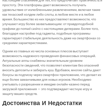
настоящим спасением для тех, кто предпочитает практичность и
простоту. Эти платформы дают возможность получать
удовольствие от излюбленными развлечениями, включая такие
как техасский холдем либо слоты, в любом месте и в любое
время. Большинство из них предоставляют возможности, что
улучшают игру более захватывающим: от правдоподобной
графики до nomad casino с настоящими дилерами. Более того,
благодаря настройке под гаджеты, подобные программы
гарантируют стабильную деятельность даже на смартфонах со
средними характеристиками.
Одним из главных из числа основных плюсов выступает
возможность надежного проведения финансовых операций.
Актуальные аппы снабжены значительным уровнем
безопасности сведений, что позволяет клиентам без опасений
вносить депозиты и забирать куш. Вдобавок, многие сайты дают
бонусы за подписку через смартфон-приложение, что делает их
еще более заманчивыми для новых игроков. Необходимо
учитывать о разрешении и имидже онлайн-казино перед
загрузкой приложения — это подтверждает честную игру и
защиту ваших средств.
Достоинства И Недостатки