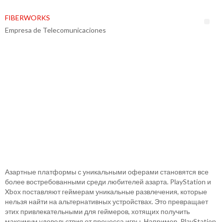
FIBERWORKS
Empresa de Telecomunicaciones
НАИЛУЧШИЕ АЗАРТНЫЕ
ПЛАТФОРМЫ С
УНИКАЛЬНЫМИ АКЦИЯМИ
НАИЛУЧШИЕ АЗАРТНЫЕ
ПЛАТФОРМЫ С
УНИКАЛЬНЫМИ АКЦИЯМИ
Азартные платформы с уникальными оферами становятся все
более востребованными среди любителей азарта. PlayStation и
Xbox поставляют геймерам уникальные развлечения, которые
нельзя найти на альтернативных устройствах. Это превращает
этих привлекательными для геймеров, хотящих получить
максимум удовольствия от процесса игры. Например, PlayStation