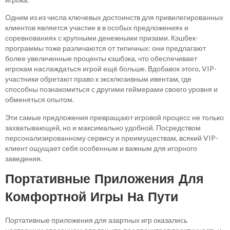
Одним из из числа ключевых достоинств для привилегированных
клиентов является участие в в особых предложениях и
соревнованиях с крупными денежными призами. Кэшбек-
программы тоже различаются от типичных: они предлагают
более увеличенные проценты кэшбэка, что обеспечивает
игрокам наслаждаться игрой ещё больше. Вдобавок этого, VIP-
участники обретают право к эксклюзивным ивентам, где
способны познакомиться с другими геймерами своего уровня и
обменяться опытом.
Эти самые предложения превращают игровой процесс не только
захватывающей, но и максимально удобной. Посредством
персонализированному сервису и преимуществам, всякий VIP-
клиент ощущает себя особенным и важным для игорного
заведения.
Портативные Приложения Для
Комфортной Игры На Пути
Портативные приложения для азартных игр оказались