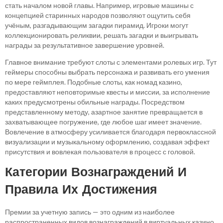
стать началом новой главы. Например, игровые машины с
концепцией старинных народов позволяют ощутить себя
учёным, разгадывающим загадки пирамид. Игроки могут
коллекционировать реликвии, решать загадки и выигрывать
награды за результативное завершение уровней.
Главное внимание требуют слоты с элементами ролевых игр. Тут
геймеры способны выбрать персонажа и развивать его умения
по мере геймплея. Подобные слоты, как номад казино,
предоставляют неповторимые квесты и миссии, за исполнение
каких предусмотрены обильные награды. Посредством
представленному методу, азартное занятие превращается в
захватывающее погружение, где любое шаг имеет значение.
Вовлечение в атмосферу усиливается благодаря первоклассной
визуализации и музыкальному оформлению, создавая эффект
присутствия и вовлекая пользователя в процесс с головой.
Категории Вознаграждений И
Правила Их Достижения
Премии за учетную запись — это одним из наиболее
распространенных видов вознаграждений в виртуальных казино.