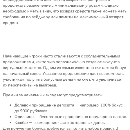
продолжать развлечение с минимальными угрозами. Однако
необходимо иметь в виду, что возврат средств также может иметь
требования по вейджеру или лимиты на максимальный возврат
средств.
Вознаграждения За Первый
Депозит Для Новых Геймеров
Начинающие игроки часто сталкиваются с соблазнительными
предложениями, как только первоначально создают аккаунт в
виртуальном казино. Одним из самых известных считается бонус
на начальный взнос. Указанное предложение дает возможность
участникам получить бонусные деньги на счет, что увеличивает
их перспективы на выигрыш.
Премии за начальный вклад могут предусматривать:
Долевой приращение депозита — например, 100% бонус
до 5000 рубликов.
Фриспины — бесплатные вращения на популярных слотах.
Кэшбэк — возмещение части потерянных денег.
Для получения бонуса требуется выполнить набор правил. В