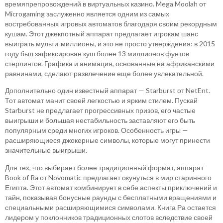
времяпрепровождений в виртуальных казино. Mega Moolah от
Microgaming заслуженно является одним из самых
востребованных игровых автоматов благодаря своим рекордным
кушам. Этот джекпотный аппарат предлагает игрокам шанс
выиграть мульти-миллионы, и это не просто утверждения: в 2015
году был зафиксирован куш более 13 миллионов фунтов
стерлингов. Графика и анимация, основанные на африканскими
равнинами, сделают развлечение еще более увлекательной.
Дополнительно один известный аппарат — Starburst от NetEnt.
Тот автомат манит своей легкостью и ярким стилем. Пускай
Starburst не предлагает прогрессивных призов, его частые
выигрыши и большая нестабильность заставляют его быть
популярным среди многих игроков. Особенность игры —
расширяющиеся джокерные символы, которые могут принести
значительные выигрыши.
Для тех, что выбирает более традиционный формат, аппарат
Book of Ra от Novomatic предлагает окунуться в мир старинного
Египта. Этот автомат комбинирует в себе аспекты приключений и
тайн, показывая бонусные раунды с бесплатными вращениями и
специальными расширяющимися символами. Книга Ра остается
лидером у поклонников традиционных слотов вследствие своей