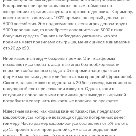
Как правило они предоставляются новым геймерам по
завершении открытия аккаунта и стартового депозита. К примеру,
клиент может заполучить 100% премию на первый депозит до
5000 российских. Это подразумевает, если игрок депозитирует
5000 деревянных, то приобретет дополнительно 5000 в виде
бонусных средств. Однако необходимо учитывать, что эти
премии имеют правилами отыгрыша, меняющиеся в диапазоне
от x20 до x50.
Иной известный вид — бездепы премии. Эти платформы
позволяют исследовать азартные игры без необходимости
внесения собственных средств. Эти премии часто даются в
форме маленьких денег или бесплатных вращений (фриспинов).
Скажем, казино может предоставить 20 безвозмездных спинов на
популярный слот при создании аккаунта. Однако, как и в
ситуации с пополняемыми премиями, для вывода выигрышей
потребуется совершить конкретные правила по прокрутке.
Известные казино, как номад казино Казахстан, предлагают
кэшбэк-бонусы, которые возвращают долю потерянных денег
геймеру. Часто размер кэшбэк-бонуса составляет от 5% вплоть
до 15 процентов от проигранной суммы за определенный
период. Данный отличный метод сократить проигрыши и