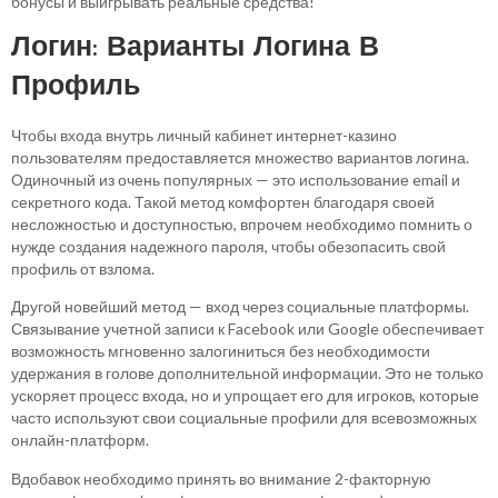
бонусы и выигрывать реальные средства!
Логин: Варианты Логина В
Профиль
Чтобы входа внутрь личный кабинет интернет-казино
пользователям предоставляется множество вариантов логина.
Одиночный из очень популярных — это использование email и
секретного кода. Такой метод комфортен благодаря своей
несложностью и доступностью, впрочем необходимо помнить о
нужде создания надежного пароля, чтобы обезопасить свой
профиль от взлома.
Другой новейший метод — вход через социальные платформы.
Связывание учетной записи к Facebook или Google обеспечивает
возможность мгновенно залогиниться без необходимости
удержания в голове дополнительной информации. Это не только
ускоряет процесс входа, но и упрощает его для игроков, которые
часто используют свои социальные профили для всевозможных
онлайн-платформ.
Вдобавок необходимо принять во внимание 2-факторную