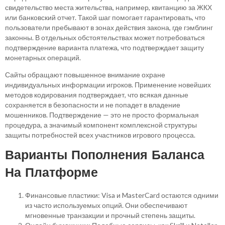
свидетельство места жительства, например, квитанцию за ЖКХ
или банковский отчет. Такой шаг помогает гарантировать, что
пользователи пребывают в зонах действия закона, где гэмблинг
законны. В отдельных обстоятельствах может потребоваться
подтверждение варианта платежа, что подтверждает защиту
монетарных операций.
Сайты обращают повышенное внимание охране
индивидуальных информации игроков. Применение новейших
методов кодирования подтверждает, что всякая данные
сохраняется в безопасности и не попадет в владение
мошенников. Подтверждение — это не просто формальная
процедура, а значимый компонент комплексной структуры
защиты потребностей всех участников игрового процесса.
Варианты Пополнения Баланса
На Платформе
Финансовые пластики: Visa и MasterCard остаются одними
из часто используемых опций. Они обеспечивают
мгновенные транзакции и прочный степень защиты.