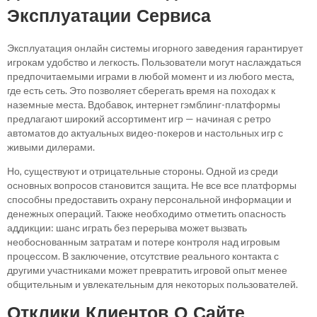
Эксплуатации Сервиса
Эксплуатация онлайн системы игорного заведения гарантирует
игрокам удобство и легкость. Пользователи могут наслаждаться
предпочитаемыми играми в любой момент и из любого места,
где есть сеть. Это позволяет сберегать время на походах к
наземные места. Вдобавок, интернет гэмблинг-платформы
предлагают широкий ассортимент игр — начиная с ретро
автоматов до актуальных видео-покеров и настольных игр с
живыми дилерами.
Но, существуют и отрицательные стороны. Одной из среди
основных вопросов становится защита. Не все все платформы
способны предоставить охрану персональной информации и
денежных операций. Также необходимо отметить опасность
аддикции: шанс играть без перерыва может вызвать
необоснованным затратам и потере контроля над игровым
процессом. В заключение, отсутствие реального контакта с
другими участниками может превратить игровой опыт менее
общительным и увлекательным для некоторых пользователей.
Отклики Клиентов О Сайте