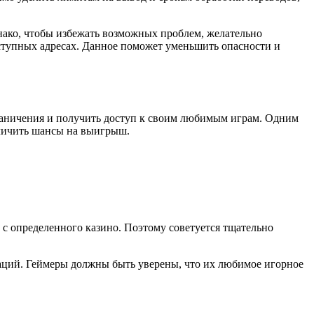
днако, чтобы избежать возможных проблем, желательно
оступных адресах. Данное поможет уменьшить опасности и
граничения и получить доступ к своим любимым играм. Одним
личить шансы на выигрыш.
 с определенного казино. Поэтому советуется тщательно
уаций. Геймеры должны быть уверены, что их любимое игорное