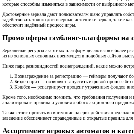
которые способны изменяться в зависимости от выбранного ме
Достоверные зеркала дают пользователям шанс управлять собст
задействовать только достоверные источники зеркал, такие ка
обеспечит надёжный процесс игры.
Промо оферы гэмблинг-платформы на з
Зеркальные ресурсы азартных платформ делаются все более ра
из из основных основных преимуществ подобных сайтов выст
Ниже пара разновидностей вознаграждений, какие можно встре
Вознаграждение за регистрацию — геймеры получают бон
Бездеп приз — позволяет запустить игровой процесс без 
Кэшбек — репатриирует процент утраченных фондов внов
Кроме того, необходимо помнить, что требования получения и 
анализировать правила и условия любого акционного предложен
Также стоит принять во внимание на срок действия предложе
заведение обеспечивает справедливые и открытые правила для 
Ассортимент игровых автоматов и кате