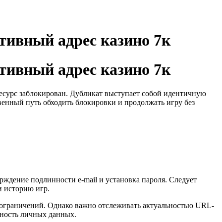
тивный адрес казино 7к
тивный адрес казино 7к
есурс заблокирован. Дубликат выступает собой идентичную
енный путь обходить блокировки и продолжать игру без
рждение подлинности e-mail и установка пароля. Следует
 и историю игр.
 ограничений. Однако важно отслеживать актуальностью URL-
сность личных данных.