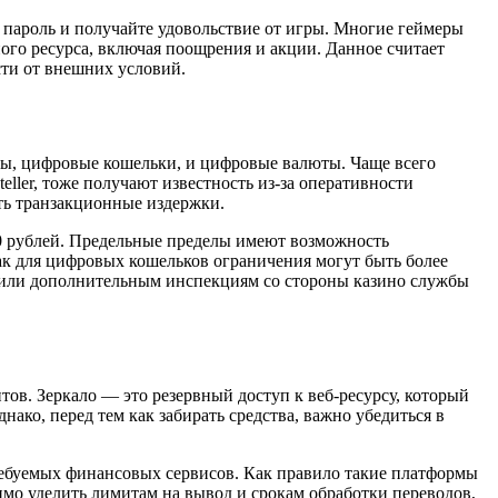
 пароль и получайте удовольствие от игры. Многие геймеры
ого ресурса, включая поощрения и акции. Данное считает
ти от внешних условий.
рты, цифровые кошельки, и цифровые валюты. Чаще всего
eller, тоже получают известность из-за оперативности
ать транзакционные издержки.
000 рублей. Предельные пределы имеют возможность
как для цифровых кошельков ограничения могут быть более
 или дополнительным инспекциям со стороны казино службы
тов. Зеркало — это резервный доступ к веб-ресурсу, который
нако, перед тем как забирать средства, важно убедиться в
требуемых финансовых сервисов. Как правило такие платформы
о уделить лимитам на вывод и срокам обработки переводов,