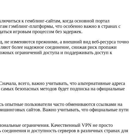
ключиться к гемблинг-сайтам, когда основной портал
угам гэмблинг-платформы, что особенно важно в странах с
аться игровым процессом без задержек.
д, не изменяются прежними, а внешний вид веб-ресурса точно
авляют более надежное соединение, снижая риск пропажи
зможных ограничений доступа и поддерживать доступ к
начала, всего, важно учитывать, что альтернативные адреса
 самых безопасных методов будет подписка на официальные
ь опытные пользователи часто обмениваются ссылками на
 фишинговых сайтов. Важно учитывать, что официальные пути
гиональные ограничения. Качественный VPN не просто
 соединения и доступность серверов в различных странах для