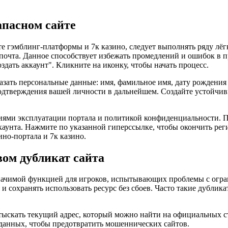
апасном сайте
 гэмблинг-платформы и 7к казино, следует выполнять ряду лёгки
очта. Данное способствует избежать промедлений и ошибок в пр
дать аккаунт". Кликните на иконку, чтобы начать процесс.
указать персональные данные: имя, фамильное имя, дату рождени
одтверждения вашей личности в дальнейшем. Создайте устойчив
овиями эксплуатации портала и политикой конфиденциальности. 
каунта. Нажмите по указанной гиперссылке, чтобы окончить рег
ино-портала и 7к казино.
вом дубликат сайта
значимой функцией для игроков, испытывающих проблемы с огран
и сохранять использовать ресурс без сбоев. Часто такие дублика
ыскать текущий адрес, который можно найти на официальных стр
к данных, чтобы предотвратить мошеннических сайтов.