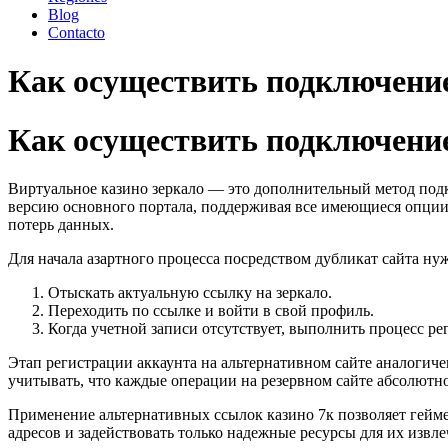
Blog
Contacto
Как осуществить подключение
Как осуществить подключение
Виртуальное казино зеркало — это дополнительный метод под
версию основного портала, поддерживая все имеющиеся опции 
потерь данных.
Для начала азартного процесса посредством дубликат сайта ну
Отыскать актуальную ссылку на зеркало.
Переходить по ссылке и войти в свой профиль.
Когда учетной записи отсутствует, выполнить процесс ре
Этап регистрации аккаунта на альтернативном сайте аналогиче
учитывать, что каждые операции на резервном сайте абсолютн
Применение альтернативных ссылок казино 7к позволяет гейме
адресов и задействовать только надежные ресурсы для их извл